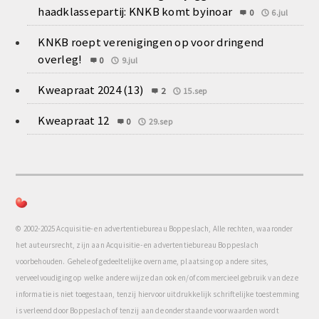
haadklassepartij: KNKB komt byinoar
0
6.jul
KNKB roept verenigingen op voor dringend
overleg!
0
9.jul
Kweapraat 2024 (13)
2
15.sep
Kweapraat 12
0
29.sep
© 2002-2025 Acquisitie- en advertentiebureau Boppeslach, Alle rechten, waaronder
het auteursrecht, zijn aan Acquisitie- en advertentiebureau Boppeslach
voorbehouden. Gehele of gedeeltelijke overname, plaatsing op andere sites,
verveelvoudiging op welke andere wijze dan ook en/of commercieel gebruik van deze
informatie is niet toegestaan, tenzij hiervoor uitdrukkelijk schriftelijke toestemming
is verleend door Boppeslach of tenzij aan de onderstaande voorwaarden wordt