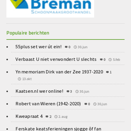
Populaire berichten
55plus set wer út ein!
0
30.jun
Verbaast U niet verwondert U slechts
0
5.feb
Yn memoriam Dirk van der Zee 1937-2020
1
13.okt
Kaatsen.nl wer online!
3
30.jun
Robert van Wieren (1942-2020)
0
30.jun
Kweapraat 4
2
2.aug
Ferskate keatsferieningen sjogge ôf fan