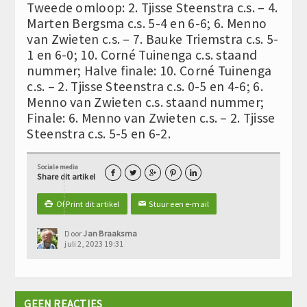
Tweede omloop: 2. Tjisse Steenstra c.s. – 4.
Marten Bergsma c.s. 5-4 en 6-6; 6. Menno
van Zwieten c.s. – 7. Bauke Triemstra c.s. 5-
1 en 6-0; 10. Corné Tuinenga c.s. staand
nummer; Halve finale: 10. Corné Tuinenga
c.s. – 2. Tjisse Steenstra c.s. 0-5 en 4-6; 6.
Menno van Zwieten c.s. staand nummer;
Finale: 6. Menno van Zwieten c.s. – 2. Tjisse
Steenstra c.s. 5-5 en 6-2.
Sociale media





Share dit artikel
Of Print dit artikel
Stuur een e-mail

✉
Door
Jan Braaksma
juli 2, 2023 19:31
GEEN REACTIES