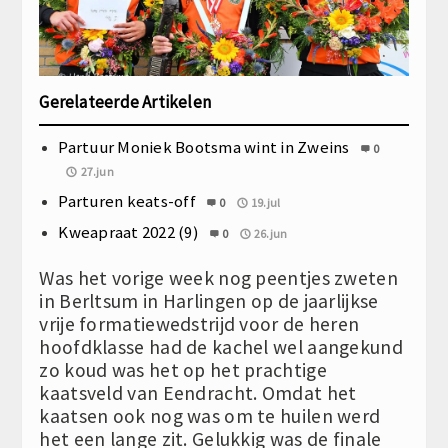
Gerelateerde Artikelen
Partuur Moniek Bootsma wint in Zweins
0
27.jun
Parturen keats-off
0
19.jul
Kweapraat 2022 (9)
0
26.jun
Was het vorige week nog peentjes zweten
in Berltsum in Harlingen op de jaarlijkse
vrije formatiewedstrijd voor de heren
hoofdklasse had de kachel wel aangekund
zo koud was het op het prachtige
kaatsveld van Eendracht. Omdat het
kaatsen ook nog was om te huilen werd
het een lange zit. Gelukkig was de finale