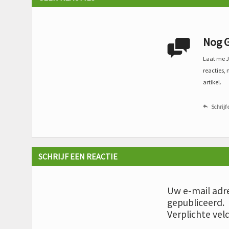
Nog G

Laat me Je
reacties, 
artikel.
Schrijf 

SCHRIJF EEN REACTIE
Uw e-mail adre
gepubliceerd.
Verplichte vel