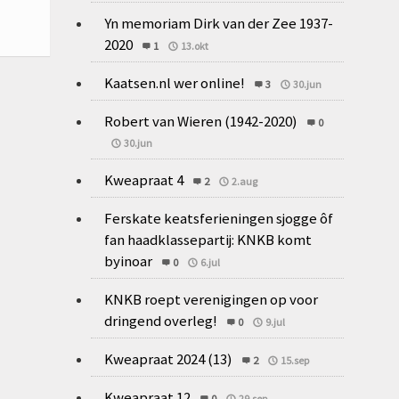
Yn memoriam Dirk van der Zee 1937-
2020
1
13.okt
Kaatsen.nl wer online!
3
30.jun
Robert van Wieren (1942-2020)
0
30.jun
Kweapraat 4
2
2.aug
Ferskate keatsferieningen sjogge ôf
fan haadklassepartij: KNKB komt
byinoar
0
6.jul
KNKB roept verenigingen op voor
dringend overleg!
0
9.jul
Kweapraat 2024 (13)
2
15.sep
Kweapraat 12
0
29.sep