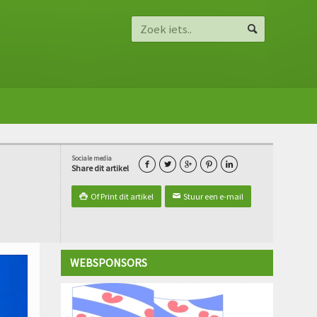
Sociale media





Share dit artikel
Of Print dit artikel
Stuur een e-mail

✉
WEBSPONSORS