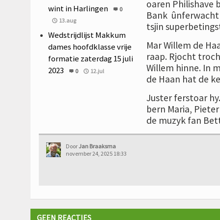
oaren Philishave 
wint in Harlingen
0
Bank ûnferwacht ôf
13.aug
tsjin superbeting
Wedstrijdlijst Makkum
Mar Willem de Haa
dames hoofdklasse vrije
raap. Rjocht troc
formatie zaterdag 15 juli
Willem hinne. In 
2023
0
12.jul
de Haan hat de ke
Juster ferstoar hy.
bern Maria, Pieter
de muzyk fan Bett
Door
Jan Braaksma
november 24, 2025 18:33
GEEN REACTIES