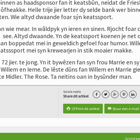
binnen as haadsponsor fan it keatsbûn, neidat de Fries
heakke. Helle trije jier letter dy selde bank wer binn
sten. Wie altyd dwaande foar sýn keatssport.
n wie mear. In wâldpyk yn ieren en sinen. Rjocht foar 
h see. Altyd dwaande. Yn de keatssport koenen je net
man boppedat mei in geweldich gefoel foar humor. Wil
atsssport mei syn krewearjen in stik moaier makke.
 72 jier. te jong. Yn it bywêzen fan syn frou Marrie en s
 Willem en Ieme. De lêste dûns fan Willem en Marrie gi
e Midler. The Rose. Ta neitins oan in bysûnder man.
Sociale media





Share dit artikel
Of Print dit artikel
Stuur een e-mail

✉
Schrijf ee