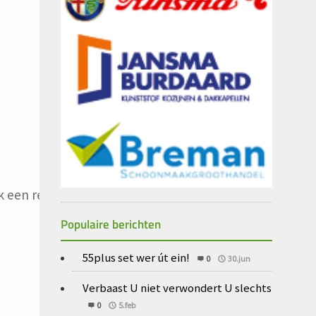
 een reactie plaats.
Populaire berichten
55plus set wer út ein!
0
30.jun
Verbaast U niet verwondert U slechts
0
5.feb