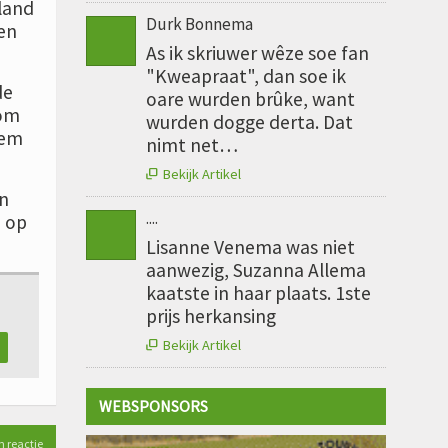
land
Durk Bonnema
en
As ik skriuwer wêze soe fan
"Kweapraat", dan soe ik
de
oare wurden brûke, want
 om
wurden dogge derta. Dat
lem
nimt net…
Bekijk Artikel

yn
....
e op
Lisanne Venema was niet
aanwezig, Suzanna Allema
kaatste in haar plaats. 1ste
prijs herkansing
Bekijk Artikel

WEBSPONSORS
n reactie