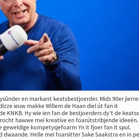
ysûnder en markant keatsbestjoerder. Mids 90er jierre
 dizze ieuw makke Willem de Haan diel út fan it
de KNKB. Hy wie ien fan de bestjoerders dy’t de keats
brocht hawwe mei kreative en foarútstribjende ideeën.
 geweldige kompetysjefoarm Yn it fjoer fan it spul.
 dwaande. Helle mei foarsitter Sake Saakstra en in p