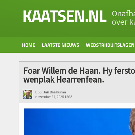
KAATSEN.NL
Onafha
over k
HOME
LAATSTE NIEUWS
WEDSTRIJDUITSLAGEN
Foar Willem de Haan. Hy ferstoar
wenplak Hearrenfean.
Door
Jan Braaksma
november 24, 2025 18:33