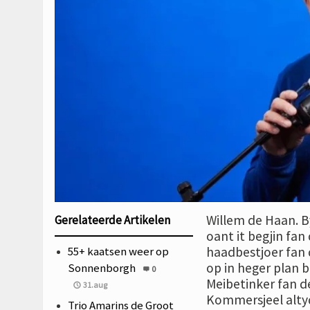
Willem de Haan. B
Gerelateerde Artikelen
oant it begjin fan
55+ kaatsen weer op
haadbestjoer fan 
op in heger plan 
Sonnenborgh
0
Meibetinker fan de
31.aug
Kommersjeel altyd
Trio Amarins de Groot