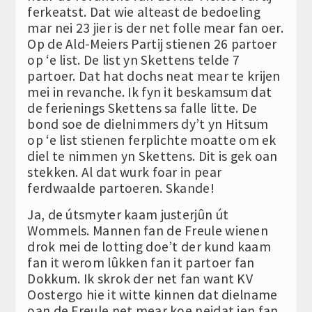
ferkeatst. Dat wie alteast de bedoeling
mar nei 23 jier is der net folle mear fan oer.
Op de Ald-Meiers Partij stienen 26 partoer
op ‘e list. De list yn Skettens telde 7
partoer. Dat hat dochs neat mear te krijen
mei in revanche. Ik fyn it beskamsum dat
de ferienings Skettens sa falle litte. De
bond soe de dielnimmers dy’t yn Hitsum
op ‘e list stienen ferplichte moatte om ek
diel te nimmen yn Skettens. Dit is gek oan
stekken. Al dat wurk foar in pear
ferdwaalde partoeren. Skande!
Ja, de útsmyter kaam justerjûn út
Wommels. Mannen fan de Freule wienen
drok mei de lotting doe’t der kund kaam
fan it werom lûkken fan it partoer fan
Dokkum. Ik skrok der net fan want KV
Oostergo hie it witte kinnen dat dielname
oan de Freule net mear koe neidat ien fan