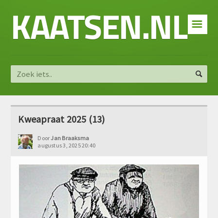
KAATSEN.NL
☰
Kweapraat 2025 (13)
Door
Jan Braaksma
augustus 3, 2025 20:40