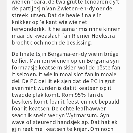
wienen foaral de twa grutte tenoaren dy’t
de partij tsjin Van Zwieten-en-dy oer de
streek lutsen. Dat de heale finale in
knikker op ‘e kant wie wie net
ferwonderlik. It hie samar mis rinne kinnen
maar de kweaslach fan Riemer Hoekstra
brocht doch noch de beslissing.
De finale tsjin Bergsma-en-dy wie in brêge
te fier. Mannen wienen op en Bergsma syn
formaasje keatse miskien wol de bêste fan
it seizoen. It wie in moai slot fan in moaie
dei. De PC dei lit ek sjen dat de PC in grut
evenmint wurden is dat it keatsen op it
twadde plak komt. Rom 95% fan de
besikers komt foar it feest en net bepaald
foar it keatsen. De echte leafhawwer
seach ik snein wer yn Wytmarsum. Gyn
wave of steurend handsjeklap. Dat hat ek
gjin reet mei keatsen te krijen. Om noch