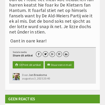
harren keatst hie foar kv De Kletsers fan
Hantum. It foarfal stiet net op himsels
fansels want by De Ald-Meiers Partij wie it
ek al mis. Dat de bond soks net sjocht as
der lotte wurd snap ik net. Je lizze dochs
net ûnder in stien.
Oant in oare kear!
Sociale media





Share dit artikel
Of Print dit artikel
Stuur een e-mail

✉
Door
Jan Braaksma
augustus 3, 2025 20:40
GEEN REACTIES