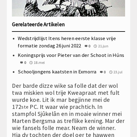
Gerelateerde Artikelen
Wedstrijdlijst Itens heren eerste klasse vrije
formatie zondag 26 juni 2022
0
21.jun
Koningsprijs voor Pieter van der Schoot in Húns
0
18.mei
Schooljongens kaatsten in Exmorra
0
23.jul
Der barde dizze wike sa folle dat der wol
twa miskien wol trije Kweapraat met fult
wurde koe. Lit ik mar begjinne mei de
172
PC. It waar wie prachtich. In
ste
stampfol Sjûkelân en in moaie winner mei
Marten Bergsma as treflike kening. Mar der
wie fansels folle mear. Neam de winner.
Hja dy tochten der doel oer te hawwen