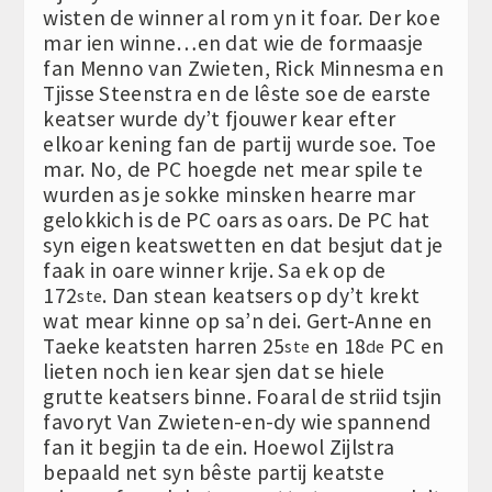
wisten de winner al rom yn it foar. Der koe
mar ien winne…en dat wie de formaasje
fan Menno van Zwieten, Rick Minnesma en
Tjisse Steenstra en de lêste soe de earste
keatser wurde dy’t fjouwer kear efter
elkoar kening fan de partij wurde soe. Toe
mar. No, de PC hoegde net mear spile te
wurden as je sokke minsken hearre mar
gelokkich is de PC oars as oars. De PC hat
syn eigen keatswetten en dat besjut dat je
faak in oare winner krije. Sa ek op de
172
. Dan stean keatsers op dy’t krekt
ste
wat mear kinne op sa’n dei. Gert-Anne en
Taeke keatsten harren 25
en 18
PC en
ste
de
lieten noch ien kear sjen dat se hiele
grutte keatsers binne. Foaral de striid tsjin
favoryt Van Zwieten-en-dy wie spannend
fan it begjin ta de ein. Hoewol Zijlstra
bepaald net syn bêste partij keatste