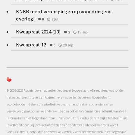
KNKB roept verenigingen op voor dringend
overleg!
0
9.jul
Kweapraat 2024 (13)
2
15.sep
Kweapraat 12
0
29.sep
© 2002-2025 Acquisitie- en advertentiebureau Boppeslach, Alle rechten, waaronder
het auteursrecht, zijn aan Acquisitie- en advertentiebureau Boppeslach
voorbehouden. Gehele of gedeeltelijke overname, plaatsing op andere sites,
verveelvoudiging op welke andere wijze dan ook en/of commercieel gebruik van deze
informatie is niet toegestaan, tenzij hiervoor uitdrukkelijk schriftelijke toestemming
is verleend door Boppeslach of tenzij aan de onderstaande voorwaarden wordt
voldaan. Het is, behoudens de terzake wettelijk verankerde rechten, niet toegestaan