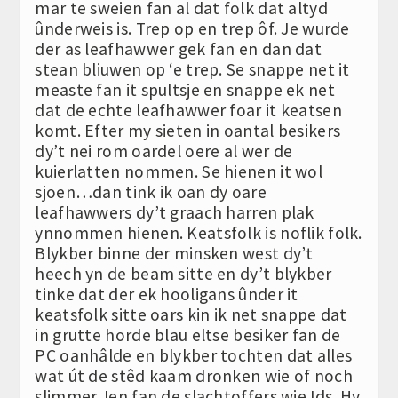
mar te sweien fan al dat folk dat altyd
ûnderweis is. Trep op en trep ôf. Je wurde
der as leafhawwer gek fan en dan dat
stean bliuwen op ‘e trep. Se snappe net it
measte fan it spultsje en snappe ek net
dat de echte leafhawwer foar it keatsen
komt. Efter my sieten in oantal besikers
dy’t nei rom oardel oere al wer de
kuierlatten nommen. Se hienen it wol
sjoen…dan tink ik oan dy oare
leafhawwers dy’t graach harren plak
ynnommen hienen. Keatsfolk is noflik folk.
Blykber binne der minsken west dy’t
heech yn de beam sitte en dy’t blykber
tinke dat der ek hooligans ûnder it
keatsfolk sitte oars kin ik net snappe dat
in grutte horde blau eltse besiker fan de
PC oanhâlde en blykber tochten dat alles
wat út de stêd kaam dronken wie of noch
slimmer. Ien fan de slachtoffers wie Ids. Hy