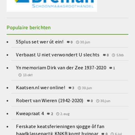
Populaire berichten
55plus set wer út ein!
0
30.jun
Verbaast U niet verwondert U slechts
0
5.feb
Yn memoriam Dirk van der Zee 1937-2020
1
13.okt
Kaatsen.nl wer online!
3
30.jun
Robert van Wieren (1942-2020)
0
30.jun
Kweapraat 4
2
2.aug
Ferskate keatsferieningen sjogge ôf fan
haadklassepartij: KNKB komt byinoar
0
6.jul