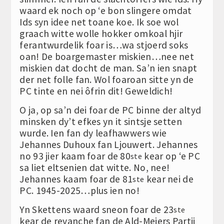
waard ek noch op ‘e bon slingere omdat
Ids syn idee net toane koe. Ik soe wol
graach witte wolle hokker omkoal hjir
ferantwurdelik foar is…wa stjoerd soks
oan! De boargemaster miskien…nee net
miskien dat docht de man. Sa’n ien snapt
der net folle fan. Wol foaroan sitte yn de
PC tinte en nei ôfrin dit! Geweldich!
O ja, op sa’n dei foar de PC binne der altyd
minsken dy’t efkes yn it sintsje setten
wurde. Ien fan dy leafhawwers wie
Jehannes Duhoux fan Ljouwert. Jehannes
no 93 jier kaam foar de 80
kear op ‘e PC
ste
sa liet eltsenien dat witte. No, nee!
Jehannes kaam foar de 81
kear nei de
ste
PC. 1945-2025…plus ien no!
Yn Skettens waard sneon foar de 23
ste
kear de revanche fan de Ald-Meiers Partij