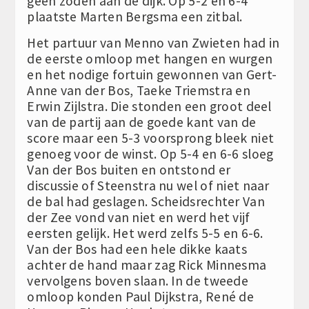
geen zoden aan de dijk. Op 5-2 en 6-4
plaatste Marten Bergsma een zitbal.
Het partuur van Menno van Zwieten had in
de eerste omloop met hangen en wurgen
en het nodige fortuin gewonnen van Gert-
Anne van der Bos, Taeke Triemstra en
Erwin Zijlstra. Die stonden een groot deel
van de partij aan de goede kant van de
score maar een 5-3 voorsprong bleek niet
genoeg voor de winst. Op 5-4 en 6-6 sloeg
Van der Bos buiten en ontstond er
discussie of Steenstra nu wel of niet naar
de bal had geslagen. Scheidsrechter Van
der Zee vond van niet en werd het vijf
eersten gelijk. Het werd zelfs 5-5 en 6-6.
Van der Bos had een hele dikke kaats
achter de hand maar zag Rick Minnesma
vervolgens boven slaan. In de tweede
omloop konden Paul Dijkstra, René de