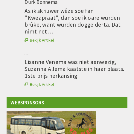
Durk Bonnema
As ik skriuwer wêze soe fan
"Kweapraat", dan soe ik oare wurden
brûke, want wurden dogge derta. Dat
nimt net…
Bekijk Artikel

....
Lisanne Venema was niet aanwezig,
Suzanna Allema kaatste in haar plaats.
1ste prijs herkansing
Bekijk Artikel

WEBSPONSORS