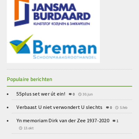
Populaire berichten
55plus set wer út ein!
0
30.jun
Verbaast U niet verwondert U slechts
0
5.feb
Yn memoriam Dirk van der Zee 1937-2020
1
13.okt