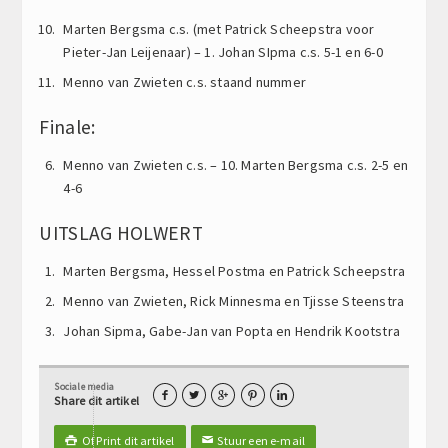
Marten Bergsma c.s. (met Patrick Scheepstra voor
Pieter-Jan Leijenaar) – 1. Johan SIpma c.s. 5-1 en 6-0
Menno van Zwieten c.s. staand nummer
Finale:
Menno van Zwieten c.s. – 10. Marten Bergsma c.s. 2-5 en
4-6
UITSLAG HOLWERT
Marten Bergsma, Hessel Postma en Patrick Scheepstra
Menno van Zwieten, Rick Minnesma en Tjisse Steenstra
Johan Sipma, Gabe-Jan van Popta en Hendrik Kootstra
Sociale media





Share dit artikel
Of Print dit artikel
Stuur een e-mail

✉