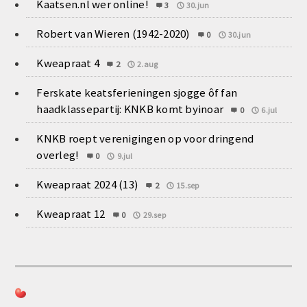
Kaatsen.nl wer online!
3
30.jun
Robert van Wieren (1942-2020)
0
30.jun
Kweapraat 4
2
2.aug
Ferskate keatsferieningen sjogge ôf fan
haadklassepartij: KNKB komt byinoar
0
6.jul
KNKB roept verenigingen op voor dringend
overleg!
0
9.jul
Kweapraat 2024 (13)
2
15.sep
Kweapraat 12
0
29.sep