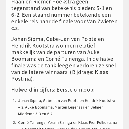
Haan en Riemer Hoekstra geen
tegenstand van betekenis bieden: 5-1 en
6-2. Een staand nummer betekende een
enkele reis naar de finale voor Van Zwieten
c.s.
Johan Sipma, Gabe-Jan van Popta en
Hendrik Kootstra wonnen relatief
makkelijk van de parturen van Auke
Boomsma en Corné Tuinenga. In de halve
finale was de tank leeg en verloren ze snel
van de latere winnaars. (Bijdrage: Klaas
Postma).
Holwerd in cijfers: Eerste omloop:
Johan Sipma, Gabe-Jan van Popta en Hendrik Kootstra
– 2. Auke Boomsma, Marten Leijenaar en Jelmer
Miedema 5-3 en 6-2
Corné Tuinenga, Yoram Elzinga en Klaas Pier Folkertsma
– 4. Remmelt Bouma, Gerben de Boer en Jan-Tymen