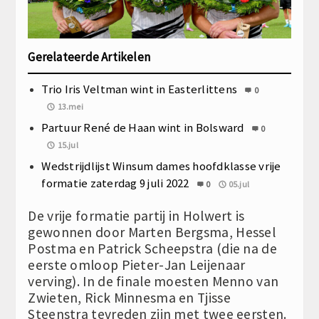
Gerelateerde Artikelen
Trio Iris Veltman wint in Easterlittens
0
13.mei
Partuur René de Haan wint in Bolsward
0
15.jul
Wedstrijdlijst Winsum dames hoofdklasse vrije
formatie zaterdag 9 juli 2022
0
05.jul
De vrije formatie partij in Holwert is
gewonnen door Marten Bergsma, Hessel
Postma en Patrick Scheepstra (die na de
eerste omloop Pieter-Jan Leijenaar
verving). In de finale moesten Menno van
Zwieten, Rick Minnesma en Tjisse
Steenstra tevreden zijn met twee eersten.