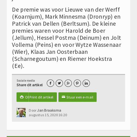
De premie was voor Lieuwe van der Werff
(Koarnjum), Mark Minnesma (Dronryp) en
Patrick van Dellen (Berltsum). De kleine
premies waren voor Harold de Boer
(Jellum), Hessel Postma (Deinum) en Jolt
Vollema (Peins) en voor Wytze Wassenaar
(Wier), Klaas Jan Oosterbaan
(Scharnegoutum) en Riemer Hoekstra
(Ee).
Sociale media





Share dit artikel
Of Print dit artikel
Stuur een e-mail

✉
Door
Jan Braaksma
augustus 15, 2020 16:20