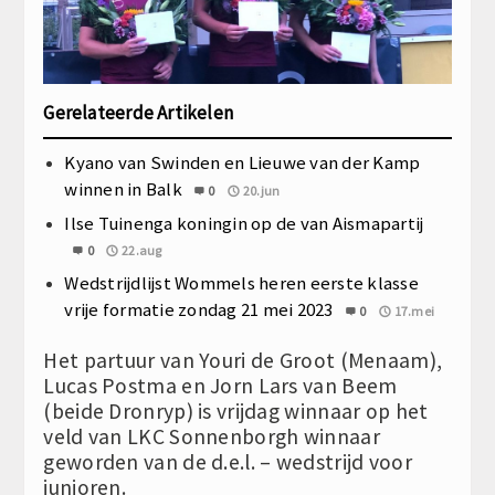
Gerelateerde Artikelen
Kyano van Swinden en Lieuwe van der Kamp
winnen in Balk
0
20.jun
Ilse Tuinenga koningin op de van Aismapartij
0
22.aug
Wedstrijdlijst Wommels heren eerste klasse
vrije formatie zondag 21 mei 2023
0
17.mei
Het partuur van Youri de Groot (Menaam),
Lucas Postma en Jorn Lars van Beem
(beide Dronryp) is vrijdag winnaar op het
veld van LKC Sonnenborgh winnaar
geworden van de d.e.l. – wedstrijd voor
junioren.