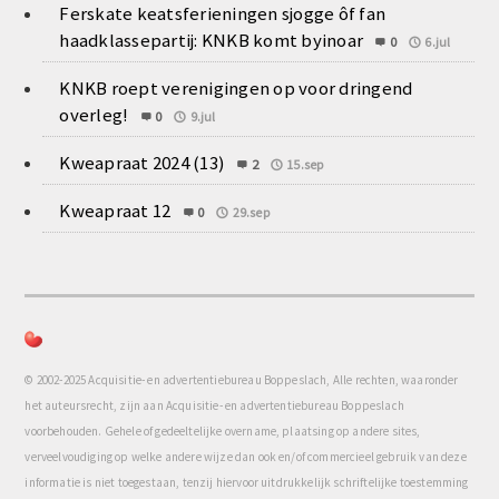
Ferskate keatsferieningen sjogge ôf fan
haadklassepartij: KNKB komt byinoar
0
6.jul
KNKB roept verenigingen op voor dringend
overleg!
0
9.jul
Kweapraat 2024 (13)
2
15.sep
Kweapraat 12
0
29.sep
© 2002-2025 Acquisitie- en advertentiebureau Boppeslach, Alle rechten, waaronder
het auteursrecht, zijn aan Acquisitie- en advertentiebureau Boppeslach
voorbehouden. Gehele of gedeeltelijke overname, plaatsing op andere sites,
verveelvoudiging op welke andere wijze dan ook en/of commercieel gebruik van deze
informatie is niet toegestaan, tenzij hiervoor uitdrukkelijk schriftelijke toestemming