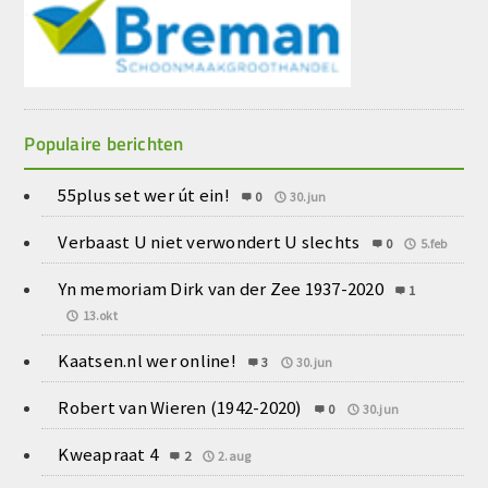
Populaire berichten
55plus set wer út ein!
0
30.jun
Verbaast U niet verwondert U slechts
0
5.feb
Yn memoriam Dirk van der Zee 1937-2020
1
13.okt
Kaatsen.nl wer online!
3
30.jun
Robert van Wieren (1942-2020)
0
30.jun
Kweapraat 4
2
2.aug