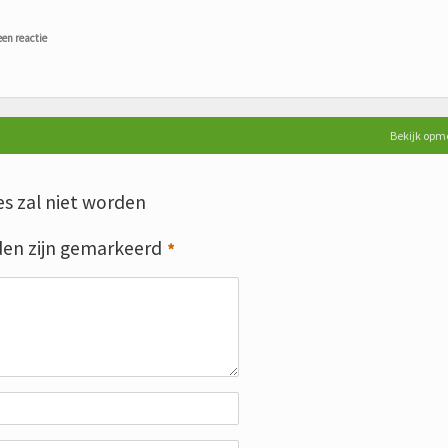
een reactie
Bekijk opm
s zal niet worden
den zijn gemarkeerd
*