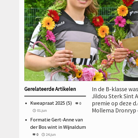
In de B-klasse wa
Gerelateerde Artikelen
Jildou Sterk Sint
Kweapraat 2025 (5)
premie op deze d.
0
Mollema Dronryp
01.jun
Formatie Gert-Anne van
der Bos wint in Wijnaldum
0
24.jun