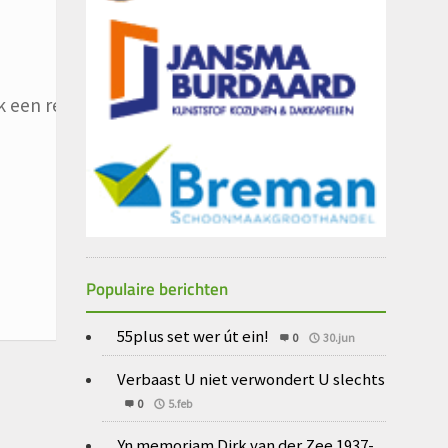
 een reactie plaats.
Populaire berichten
55plus set wer út ein!
0
30.jun
Verbaast U niet verwondert U slechts
0
5.feb
Yn memoriam Dirk van der Zee 1937-