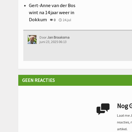
Gert-Anne van der Bos
wint na 14 jaar weer in
Dokkum
0
24.jul
Door
Jan Braaksma
juni 23, 2025 06:13
GEEN REACTIES
Nog G

Laat me Je
reacties, 
artikel.