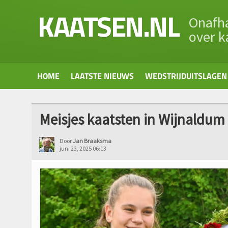
KAATSEN.NL
Onafha
over k
HOME
LAATSTE NIEUWS
WEDSTRIJDUITSLAGEN
Meisjes kaatsten in Wijnaldum
Door
Jan Braaksma
juni 23, 2025 06:13