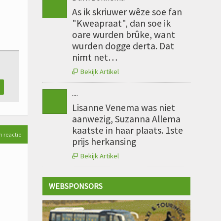
As ik skriuwer wêze soe fan
"Kweapraat", dan soe ik
oare wurden brûke, want
wurden dogge derta. Dat
nimt net…
Bekijk Artikel

....
Lisanne Venema was niet
aanwezig, Suzanna Allema
kaatste in haar plaats. 1ste
n reactie
prijs herkansing
Bekijk Artikel

WEBSPONSORS