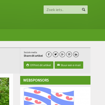
Sociale media





Share dit artikel
Of Print dit artikel
Stuur een e-mail

✉
WEBSPONSORS