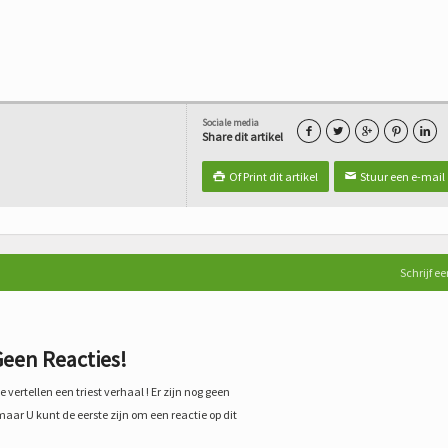
Sociale media





Share dit artikel
Of Print dit artikel
Stuur een e-mail

✉
Schrijf ee
een Reacties!
 vertellen een triest verhaal ! Er zijn nog geen
maar U kunt de eerste zijn om een reactie op dit