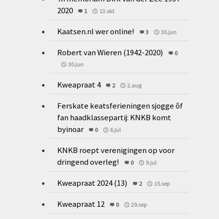
2020
1
13.okt
Kaatsen.nl wer online!
3
30.jun
Robert van Wieren (1942-2020)
0
30.jun
Kweapraat 4
2
2.aug
Ferskate keatsferieningen sjogge ôf
fan haadklassepartij: KNKB komt
byinoar
0
6.jul
KNKB roept verenigingen op voor
dringend overleg!
0
9.jul
Kweapraat 2024 (13)
2
15.sep
Kweapraat 12
0
29.sep