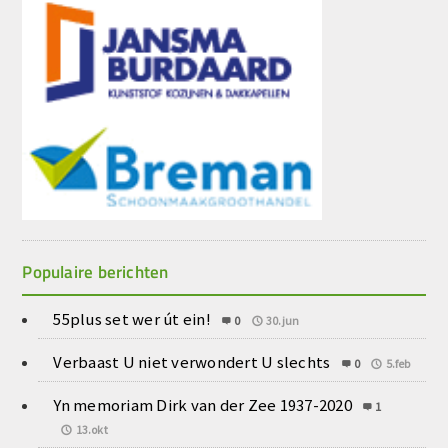
Populaire berichten
55plus set wer út ein!
0
30.jun
Verbaast U niet verwondert U slechts
0
5.feb
Yn memoriam Dirk van der Zee 1937-2020
1
13.okt