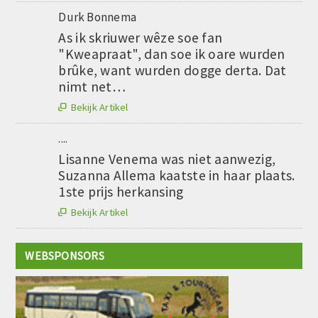
Durk Bonnema
As ik skriuwer wêze soe fan
"Kweapraat", dan soe ik oare wurden
brûke, want wurden dogge derta. Dat
nimt net…
Bekijk Artikel

....
Lisanne Venema was niet aanwezig,
Suzanna Allema kaatste in haar plaats.
1ste prijs herkansing
Bekijk Artikel

WEBSPONSORS