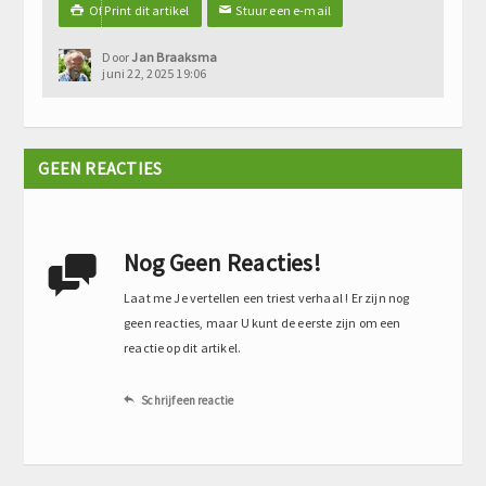
Of Print dit artikel
Stuur een e-mail

✉
Door
Jan Braaksma
juni 22, 2025 19:06
GEEN REACTIES
Nog Geen Reacties!

Laat me Je vertellen een triest verhaal ! Er zijn nog
geen reacties, maar U kunt de eerste zijn om een
reactie op dit artikel.
Schrijf een reactie
