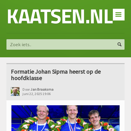
KAATSEN.NL
☰
Formatie Johan Sipma heerst op de
hoofdklasse
Door
Jan Braaksma
juni 22, 2025 19:06