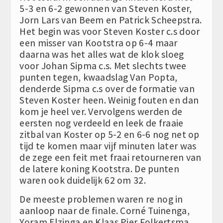
5-3 en 6-2 gewonnen van Steven Koster,
Jorn Lars van Beem en Patrick Scheepstra.
Het begin was voor Steven Koster c.s door
een misser van Kootstra op 6-4 maar
daarna was het alles wat de klok sloeg
voor Johan Sipma c.s. Met slechts twee
punten tegen, kwaadslag Van Popta,
denderde Sipma c.s over de formatie van
Steven Koster heen. Weinig fouten en dan
kom je heel ver. Vervolgens werden de
eersten nog verdeeld en leek de fraaie
zitbal van Koster op 5-2 en 6-6 nog net op
tijd te komen maar vijf minuten later was
de zege een feit met fraai retourneren van
de latere koning Kootstra. De punten
waren ook duidelijk 62 om 32.
De meeste problemen waren re nog in
aanloop naar de finale. Corné Tuinenga,
Yoram Elzinga en Klaas Pier Folkertsma