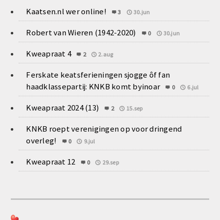
Kaatsen.nl wer online!
3
30.jun
Robert van Wieren (1942-2020)
0
30.jun
Kweapraat 4
2
2.aug
Ferskate keatsferieningen sjogge ôf fan
haadklassepartij: KNKB komt byinoar
0
6.jul
Kweapraat 2024 (13)
2
15.sep
KNKB roept verenigingen op voor dringend
overleg!
0
9.jul
Kweapraat 12
0
29.sep