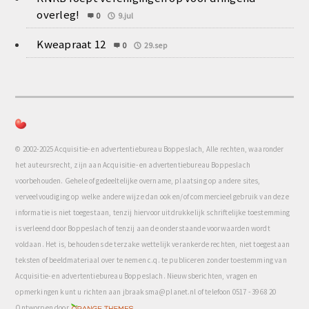
overleg!
0
9.jul
Kweapraat 12
0
29.sep
© 2002-2025 Acquisitie- en advertentiebureau Boppeslach, Alle rechten, waaronder
het auteursrecht, zijn aan Acquisitie- en advertentiebureau Boppeslach
voorbehouden. Gehele of gedeeltelijke overname, plaatsing op andere sites,
verveelvoudiging op welke andere wijze dan ook en/of commercieel gebruik van deze
informatie is niet toegestaan, tenzij hiervoor uitdrukkelijk schriftelijke toestemming
is verleend door Boppeslach of tenzij aan de onderstaande voorwaarden wordt
voldaan. Het is, behoudens de terzake wettelijk verankerde rechten, niet toegestaan
teksten of beeldmateriaal over te nemen c.q. te publiceren zonder toestemming van
Acquisitie- en advertentiebureau Boppeslach. Nieuwsberichten, vragen en
opmerkingen kunt u richten aan jbraaksma@planet.nl of telefoon 0517 - 39 68 20
com
Ontworpen door