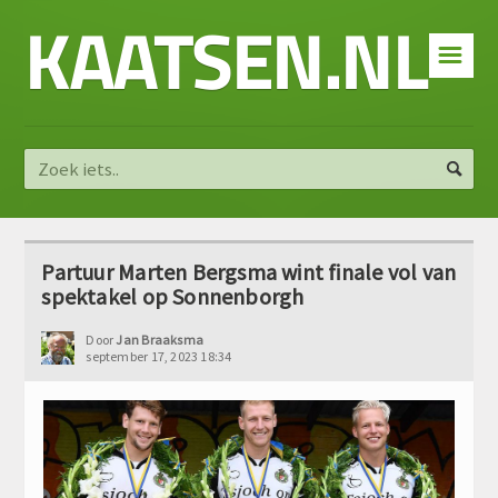
KAATSEN.NL
☰
Partuur Marten Bergsma wint finale vol van
spektakel op Sonnenborgh
Door
Jan Braaksma
september 17, 2023 18:34