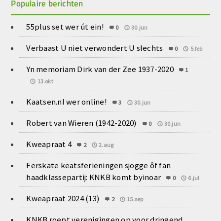
Populaire berichten
55plus set wer út ein!
0
30.jun
Verbaast U niet verwondert U slechts
0
5.feb
Yn memoriam Dirk van der Zee 1937-2020
1
13.okt
Kaatsen.nl wer online!
3
30.jun
Robert van Wieren (1942-2020)
0
30.jun
Kweapraat 4
2
2.aug
Ferskate keatsferieningen sjogge ôf fan
haadklassepartij: KNKB komt byinoar
0
6.jul
Kweapraat 2024 (13)
2
15.sep
KNKB roept verenigingen op voor dringend