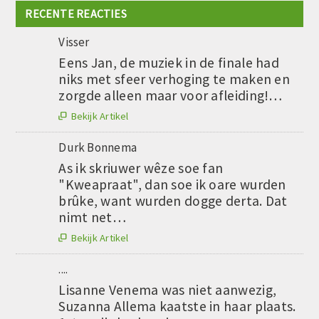
RECENTE REACTIES
Visser
Eens Jan, de muziek in de finale had
niks met sfeer verhoging te maken en
zorgde alleen maar voor afleiding!…
Bekijk Artikel

Durk Bonnema
As ik skriuwer wêze soe fan
"Kweapraat", dan soe ik oare wurden
brûke, want wurden dogge derta. Dat
nimt net…
Bekijk Artikel

....
Lisanne Venema was niet aanwezig,
Suzanna Allema kaatste in haar plaats.