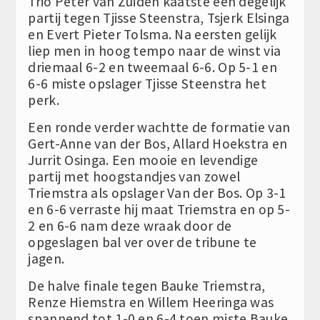
Trio Peter van Zuiden kaatste een degelijk
partij tegen Tjisse Steenstra, Tsjerk Elsinga
en Evert Pieter Tolsma. Na eersten gelijk
liep men in hoog tempo naar de winst via
driemaal 6-2 en tweemaal 6-6. Op 5-1 en
6-6 miste opslager Tjisse Steenstra het
perk.
Een ronde verder wachtte de formatie van
Gert-Anne van der Bos, Allard Hoekstra en
Jurrit Osinga. Een mooie en levendige
partij met hoogstandjes van zowel
Triemstra als opslager Van der Bos. Op 3-1
en 6-6 verraste hij maat Triemstra en op 5-
2 en 6-6 nam deze wraak door de
opgeslagen bal ver over de tribune te
jagen.
De halve finale tegen Bauke Triemstra,
Renze Hiemstra en Willem Heeringa was
spannend tot 1-0 en 6-4 toen miste Bauke