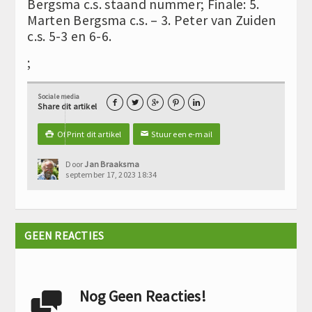
Bergsma c.s. staand nummer; Finale: 5.
Marten Bergsma c.s. – 3. Peter van Zuiden
c.s. 5-3 en 6-6.
;
Sociale media





Share dit artikel
Of Print dit artikel
Stuur een e-mail

✉
Door
Jan Braaksma
september 17, 2023 18:34
GEEN REACTIES
Nog Geen Reacties!
