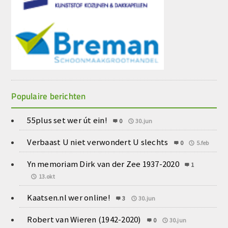
Populaire berichten
55plus set wer út ein!
0
30.jun
Verbaast U niet verwondert U slechts
0
5.feb
Yn memoriam Dirk van der Zee 1937-2020
1
13.okt
Kaatsen.nl wer online!
3
30.jun
Robert van Wieren (1942-2020)
0
30.jun