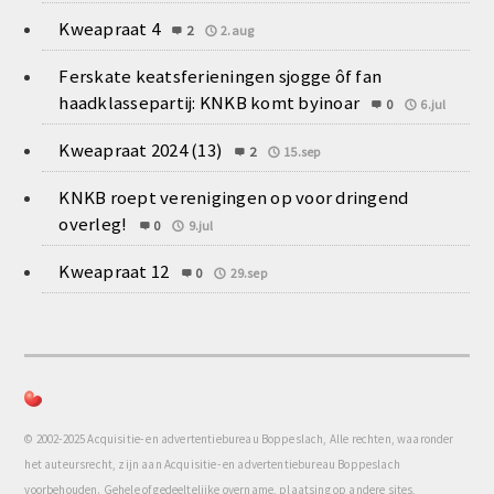
Kweapraat 4
2
2.aug
Ferskate keatsferieningen sjogge ôf fan
haadklassepartij: KNKB komt byinoar
0
6.jul
Kweapraat 2024 (13)
2
15.sep
KNKB roept verenigingen op voor dringend
overleg!
0
9.jul
Kweapraat 12
0
29.sep
© 2002-2025 Acquisitie- en advertentiebureau Boppeslach, Alle rechten, waaronder
het auteursrecht, zijn aan Acquisitie- en advertentiebureau Boppeslach
voorbehouden. Gehele of gedeeltelijke overname, plaatsing op andere sites,