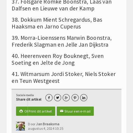
37. Folsgare Romke Boonstra, Laas van
Dalfsen en Lieuwe van der Kamp
38. Dokkum Mient Schregardus, Bas
Haaksma en Jarno Cuperus
39. Morra-Lioenssens Marwin Boonstra,
Frederik Slagman en Jelle Jan Dijkstra
40. Heerenveen Roy Bouknegt, Sven
Soeting en Jelte de Jong
41. Witmarsum Jordi Stoker, Niels Stoker
en Teun Westgeest
Sociale media





Share dit artikel
Of Print dit artikel
Stuur een e-mail

✉
Door
Jan Braaksma
augustus 4, 2024 10:25