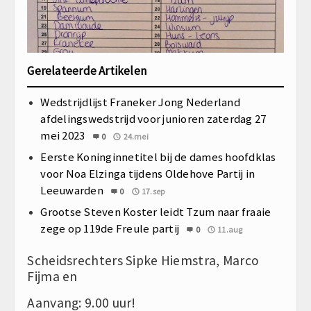
Gerelateerde Artikelen
Wedstrijdlijst Franeker Jong Nederland
afdelingswedstrijd voor junioren zaterdag 27
mei 2023
0
24.mei
Eerste Koninginnetitel bij de dames hoofdklas
voor Noa Elzinga tijdens Oldehove Partij in
Leeuwarden
0
17.sep
Grootse Steven Koster leidt Tzum naar fraaie
zege op 119de Freule partij
0
11.aug
Scheidsrechters Sipke Hiemstra, Marco
Fijma en
Aanvang: 9.00 uur!