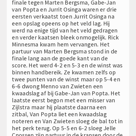
finale tegen Marten Bergsma, Gabe-Jan
van Popta en Jurrit Osinga waren er drie
eersten verkaatst toen Jurrit Osinga na
een opslag opeens op het veld lag. Hij
werd na enige tijd van het veld gedragen
en verder kaatsen bleek onmogelijk. Rick
Minnesma kwam hem vervangen. Het
partuur van Marten Bergsma stond in de
finale lang aan de goede kant van de
score. Het werd 4-2 en 5-3 en de winst was
binnen handbereik. Ze kwamen zelfs op
twee punten van de winst maar op 5-4 en
6-6 dwong Menno van Zwieten een
kwaadslag af bij Gabe-Jan van Popta. Het
laatste eerst begon met een misser van
Zijlstra maar hij plaatste daarna een
zitbal, Van Popta liet een kwaadslag
noteren en Van Zwieten sloeg de bal tot in
het perk terug. Op 5-5 en 6-2 sloeg Jelle
Cnossen zijn partuur in de kransen door de