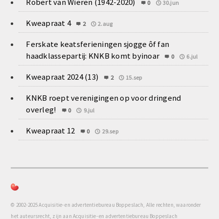
Robert van Wieren (1942-2020)
0
30.jun
Kweapraat 4
2
2.aug
Ferskate keatsferieningen sjogge ôf fan
haadklassepartij: KNKB komt byinoar
0
6.jul
Kweapraat 2024 (13)
2
15.sep
KNKB roept verenigingen op voor dringend
overleg!
0
9.jul
Kweapraat 12
0
29.sep
© 2002-2025 Acquisitie- en advertentiebureau Boppeslach, Alle rechten, waaronder
het auteursrecht, zijn aan Acquisitie- en advertentiebureau Boppeslach