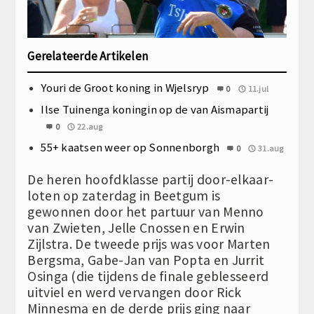
Gerelateerde Artikelen
Youri de Groot koning in Wjelsryp
0
11.jul
Ilse Tuinenga koningin op de van Aismapartij
0
22.aug
55+ kaatsen weer op Sonnenborgh
0
31.aug
De heren hoofdklasse partij door-elkaar-
loten op zaterdag in Beetgum is
gewonnen door het partuur van Menno
van Zwieten, Jelle Cnossen en Erwin
Zijlstra. De tweede prijs was voor Marten
Bergsma, Gabe-Jan van Popta en Jurrit
Osinga (die tijdens de finale geblesseerd
uitviel en werd vervangen door Rick
Minnesma en de derde prijs ging naar