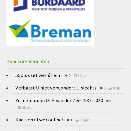
Populaire berichten
55plus set wer út ein!
0
30.jun
Verbaast U niet verwondert U slechts
0
5.feb
Yn memoriam Dirk van der Zee 1937-2020
1
13.okt
Kaatsen.nl wer online!
3
30.jun