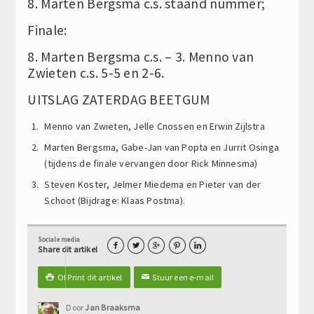
8. Marten Bergsma c.s. staand nummer;
Finale:
8. Marten Bergsma c.s. – 3. Menno van
Zwieten c.s. 5-5 en 2-6.
UITSLAG ZATERDAG BEETGUM
Menno van Zwieten, Jelle Cnossen en Erwin Zijlstra
Marten Bergsma, Gabe-Jan van Popta en Jurrit Osinga
(tijdens de finale vervangen door Rick Minnesma)
Steven Koster, Jelmer Miedema en Pieter van der
Schoot (Bijdrage: Klaas Postma).
Sociale media





Share dit artikel
Of Print dit artikel
Stuur een e-mail

✉
Door
Jan Braaksma