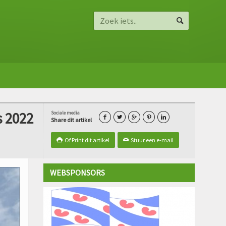
s 2022
Sociale media





Share dit artikel
Of Print dit artikel
Stuur een e-mail

✉
WEBSPONSORS