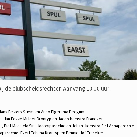
bij de clubscheidsrechter. Aanvang 10.00 uur!
Hans Felkers
Stiens en
Anco Elgersma
Dedgum
n,
Jan Fokke Mulder
Dronryp en
Jacob Kamstra
Franeker
t,
Piet Machiela
Sint Jacobiparochie en
Johan Hiemstra
Sint Annaparochie
naparochie,
Evert Tolsma
Dronryp en
Bennie Hof
Franeker