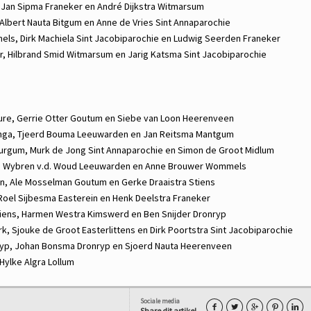
,
Jan Sipma
Franeker en
André Dijkstra
Witmarsum
Albert Nauta
Bitgum en
Anne de Vries
Sint Annaparochie
els,
Dirk Machiela
Sint Jacobiparochie en
Ludwig Seerden
Franeker
r,
Hilbrand Smid
Witmarsum en
Jarig Katsma
Sint Jacobiparochie
ure,
Gerrie Otter
Goutum en
Siebe van Loon
Heerenveen
nga,
Tjeerd Bouma
Leeuwarden en
Jan Reitsma
Mantgum
urgum,
Murk de Jong
Sint Annaparochie en
Simon de Groot
Midlum
,
Wybren v.d. Woud
Leeuwarden en
Anne Brouwer
Wommels
n,
Ale Mosselman
Goutum en
Gerke Draaistra
Stiens
Roel Sijbesma
Easterein en
Henk Deelstra
Franeker
iens,
Harmen Westra
Kimswerd en
Ben Snijder
Dronryp
rk,
Sjouke de Groot
Easterlittens en
Dirk Poortstra
Sint Jacobiparochie
yp,
Johan Bonsma
Dronryp en
Sjoerd Nauta
Heerenveen
Hylke Algra
Lollum
Sociale media





Share dit artikel