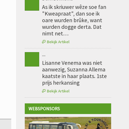
As ik skriuwer wêze soe fan
"Kweapraat", dan soe ik
oare wurden brûke, want
wurden dogge derta. Dat
nimt net…
Bekijk Artikel

....
Lisanne Venema was niet
aanwezig, Suzanna Allema
kaatste in haar plaats. 1ste
prijs herkansing
Bekijk Artikel

WEBSPONSORS