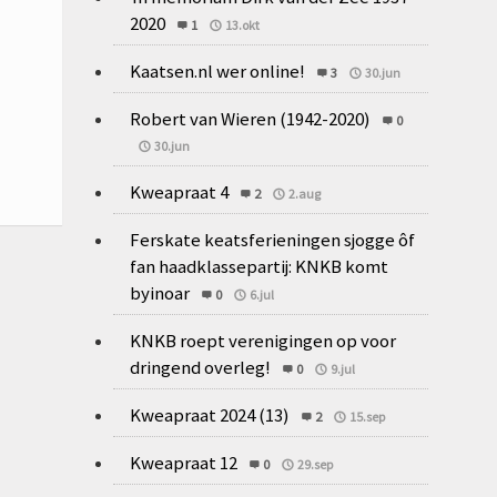
2020
1
13.okt
Kaatsen.nl wer online!
3
30.jun
Robert van Wieren (1942-2020)
0
30.jun
Kweapraat 4
2
2.aug
Ferskate keatsferieningen sjogge ôf
fan haadklassepartij: KNKB komt
byinoar
0
6.jul
KNKB roept verenigingen op voor
dringend overleg!
0
9.jul
Kweapraat 2024 (13)
2
15.sep
Kweapraat 12
0
29.sep