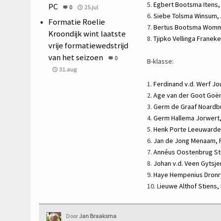
5.
Egbert Bootsma
Itens
PC
0
25.jul
6.
Siebe Tolsma
Winsum,
Formatie Roelie
7.
Bertus Bootsma
Womm
Kroondijk wint laatste
8.
Tjipko Vellinga
Franeke
vrije formatiewedstrijd
van het seizoen
0
B-klasse:
31.aug
1.
Ferdinand v.d. Werf
Jo
2.
Age van der Goot
Goë
3.
Germ de Graaf
Noardb
4.
Germ Hallema
Jorwert
5.
Henk Porte
Leeuwarde
6.
Jan de Jong
Menaam,
7.
Annéus Oostenbrug
St
8.
Johan v.d. Veen
Gytsje
9.
Haye Hempenius
Dronr
10. L
ieuwe Althof
Stiens,
Door
Jan Braaksma