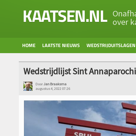
KAATSEN.NL
Onafha
over k
HOME
LAATSTE NIEUWS
WEDSTRIJDUITSLAGEN
Wedstrijdlijst Sint Annaparochi
Door
Jan Braaksma
augustus 4, 2022 07:26