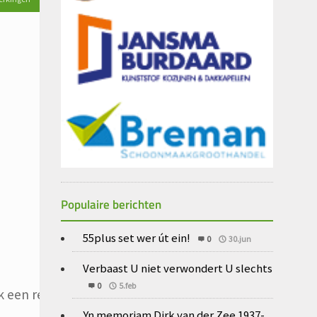
Populaire berichten
55plus set wer út ein!
0
30.jun
Verbaast U niet verwondert U slechts
0
5.feb
 een reactie plaats.
Yn memoriam Dirk van der Zee 1937-