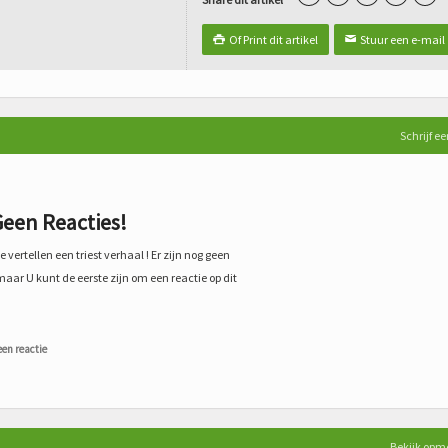
Of Print dit artikel
Stuur een e-mail

✉
Schrijf ee
een Reacties!
 vertellen een triest verhaal ! Er zijn nog geen
maar U kunt de eerste zijn om een reactie op dit
een reactie
Bekijk opm