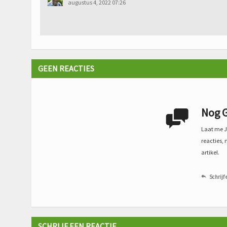
augustus 4, 2022 07:26
GEEN REACTIES
Nog G

Laat me Je
reacties, 
artikel.
Schrijf 

SCHRIJF EEN REACTIE