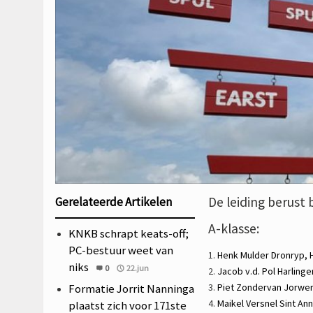
De leiding berust 
Gerelateerde Artikelen
A-klasse:
KNKB schrapt keats-off;
PC-bestuur weet van
1.
Henk Mulder
Dronryp,
niks
0
22.jun
2.
Jacob v.d. Pol
Harlinge
Formatie Jorrit Nanninga
3.
Piet Zondervan
Jorwer
4.
Maikel Versnel
Sint An
plaatst zich voor 171ste