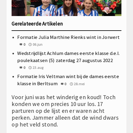
Gerelateerde Artikelen
Formatie Julia Marthine Rienks wint in Jorwert
0
06.jun
Wedstrijdlijst Achlum dames eerste klasse d.e.l.
poulekaatsen (5) zaterdag 27 augustus 2022
0
23.aug
Formatie Iris Veltman wint bij de dames eerste
klasse in Berltsum
0
28.mei
Voor juni was het winderig en koud! Toch
konden we om precies 10 uur los. 17
parturen op de lijst en er waren acht
perken. Jammer alleen dat de wind dwars
op het veld stond.