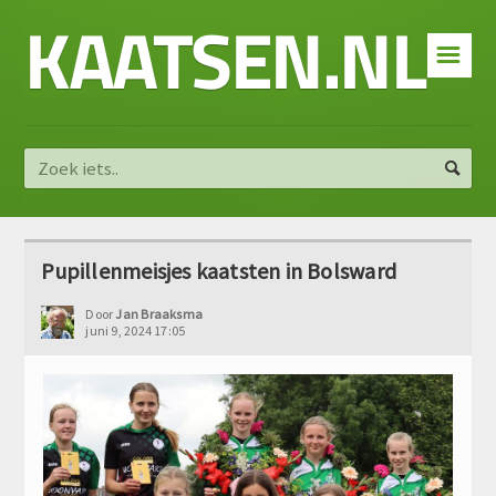
KAATSEN.NL
☰
Pupillenmeisjes kaatsten in Bolsward
Door
Jan Braaksma
juni 9, 2024 17:05