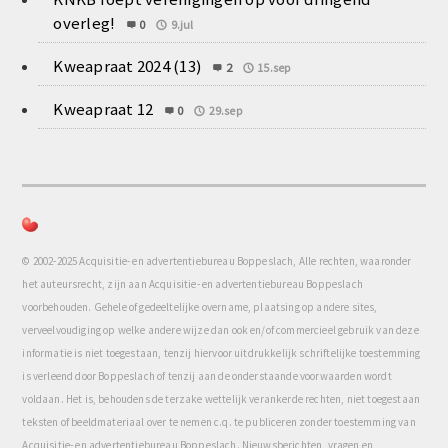
overleg!
0
9.jul
Kweapraat 2024 (13)
2
15.sep
Kweapraat 12
0
29.sep
© 2002-2025 Acquisitie- en advertentiebureau Boppeslach, Alle rechten, waaronder
het auteursrecht, zijn aan Acquisitie- en advertentiebureau Boppeslach
voorbehouden. Gehele of gedeeltelijke overname, plaatsing op andere sites,
verveelvoudiging op welke andere wijze dan ook en/of commercieel gebruik van deze
informatie is niet toegestaan, tenzij hiervoor uitdrukkelijk schriftelijke toestemming
is verleend door Boppeslach of tenzij aan de onderstaande voorwaarden wordt
voldaan. Het is, behoudens de terzake wettelijk verankerde rechten, niet toegestaan
teksten of beeldmateriaal over te nemen c.q. te publiceren zonder toestemming van
Acquisitie- en advertentiebureau Boppeslach. Nieuwsberichten, vragen en