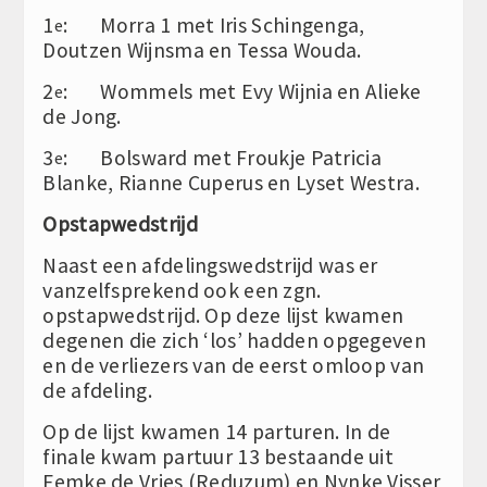
1
: Morra 1 met Iris Schingenga,
e
Doutzen Wijnsma en Tessa Wouda.
2
: Wommels met Evy Wijnia en Alieke
e
de Jong.
3
: Bolsward met Froukje Patricia
e
Blanke, Rianne Cuperus en Lyset Westra.
Opstapwedstrijd
Naast een afdelingswedstrijd was er
vanzelfsprekend ook een zgn.
opstapwedstrijd. Op deze lijst kwamen
degenen die zich ‘los’ hadden opgegeven
en de verliezers van de eerst omloop van
de afdeling.
Op de lijst kwamen 14 parturen. In de
finale kwam partuur 13 bestaande uit
Femke de Vries (Reduzum) en Nynke Visser