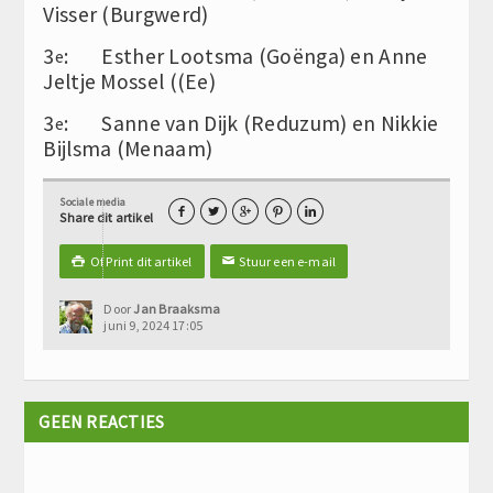
Visser (Burgwerd)
3
: Esther Lootsma (Goënga) en Anne
e
Jeltje Mossel ((Ee)
3
: Sanne van Dijk (Reduzum) en Nikkie
e
Bijlsma (Menaam)
Sociale media





Share dit artikel
Of Print dit artikel
Stuur een e-mail

✉
Door
Jan Braaksma
juni 9, 2024 17:05
GEEN REACTIES