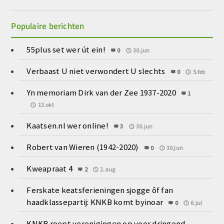
Populaire berichten
55plus set wer út ein!
0
30.jun
Verbaast U niet verwondert U slechts
0
5.feb
Yn memoriam Dirk van der Zee 1937-2020
1
13.okt
Kaatsen.nl wer online!
3
30.jun
Robert van Wieren (1942-2020)
0
30.jun
Kweapraat 4
2
2.aug
Ferskate keatsferieningen sjogge ôf fan
haadklassepartij: KNKB komt byinoar
0
6.jul
KNKB roept verenigingen op voor dringend