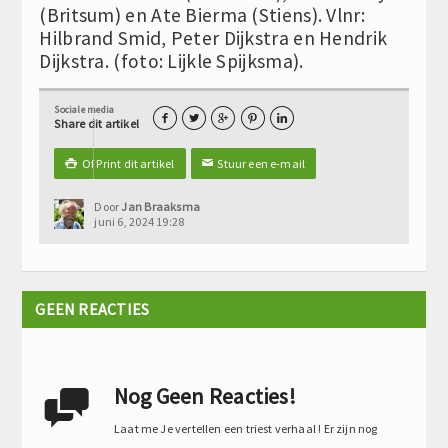
(Britsum) en Ate Bierma (Stiens). Vlnr:
Hilbrand Smid, Peter Dijkstra en Hendrik
Dijkstra. (foto: Lijkle Spijksma).
Sociale media





Share dit artikel
Of Print dit artikel
Stuur een e-mail

✉
Door
Jan Braaksma
juni 6, 2024 19:28
GEEN REACTIES
Nog Geen Reacties!

Laat me Je vertellen een triest verhaal ! Er zijn nog