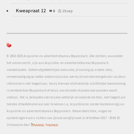
Kweapraat 12
0
29.sep
© 2002-2025 Acquisitie- en advertentiebureau Boppeslach, Alle rechten, waaronder
het auteursrecht, zijn aan Acquisitie- en advertentiebureau Boppeslach
voorbehouden. Gehele of gedeeltelijke overname, plaatsing op andere sites,
verveelvoudiging op welke andere wijze dan ook en/of commercieel gebruik van deze
informatie is niet toegestaan, tenzij hiervoor uitdrukkelijk schriftelijke toestemming
is verleend door Boppeslach of tenzij aan de onderstaande voorwaarden wordt
voldaan. Het is, behoudens de terzake wettelijk verankerde rechten, niet toegestaan
teksten of beeldmateriaal over te nemen c.q. te publiceren zonder toestemming van
Acquisitie- en advertentiebureau Boppeslach. Nieuwsberichten, vragen en
opmerkingen kunt u richten aan jbraaksma@planet.nl of telefoon 0517 - 39 68 20
com
Ontworpen door