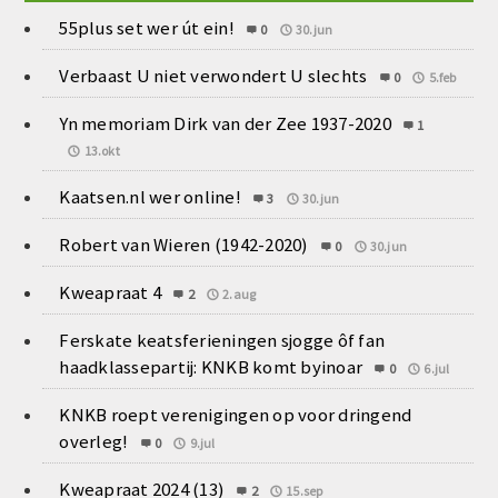
55plus set wer út ein!
0
30.jun
Verbaast U niet verwondert U slechts
0
5.feb
Yn memoriam Dirk van der Zee 1937-2020
1
13.okt
Kaatsen.nl wer online!
3
30.jun
Robert van Wieren (1942-2020)
0
30.jun
Kweapraat 4
2
2.aug
Ferskate keatsferieningen sjogge ôf fan
haadklassepartij: KNKB komt byinoar
0
6.jul
KNKB roept verenigingen op voor dringend
overleg!
0
9.jul
Kweapraat 2024 (13)
2
15.sep