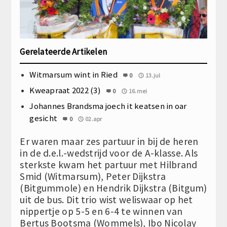
Gerelateerde Artikelen
Witmarsum wint in Ried
0
13.jul
Kweapraat 2022 (3)
0
16.mei
Johannes Brandsma joech it keatsen in oar
gesicht
0
02.apr
Er waren maar zes partuur in bij de heren
in de d.e.l.-wedstrijd voor de A-klasse. Als
sterkste kwam het partuur met Hilbrand
Smid (Witmarsum), Peter Dijkstra
(Bitgummole) en Hendrik Dijkstra (Bitgum)
uit de bus. Dit trio wist weliswaar op het
nippertje op 5-5 en 6-4 te winnen van
Bertus Bootsma (Wommels), Ibo Nicolay