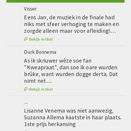
Visser
Eens Jan, de muziek in de finale had
niks met sfeer verhoging te maken en
zorgde alleen maar voor afleiding!…
Bekijk Artikel

Durk Bonnema
As ik skriuwer wêze soe fan
"Kweapraat", dan soe ik oare wurden
brûke, want wurden dogge derta. Dat
nimt net…
Bekijk Artikel

....
Lisanne Venema was niet aanwezig,
Suzanna Allema kaatste in haar plaats.
1ste prijs herkansing