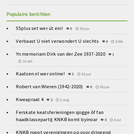
Populaire berichten
55plus set wer út ein!
0
30.jun
Verbaast U niet verwondert U slechts
0
5.feb
Yn memoriam Dirk van der Zee 1937-2020
1
13.okt
Kaatsen.nl wer online!
3
30.jun
Robert van Wieren (1942-2020)
0
30.jun
Kweapraat 4
2
2.aug
Ferskate keatsferieningen sjogge ôf fan
haadklassepartij: KNKB komt byinoar
0
6.jul
KNKB roept verenigingen op voor dringend