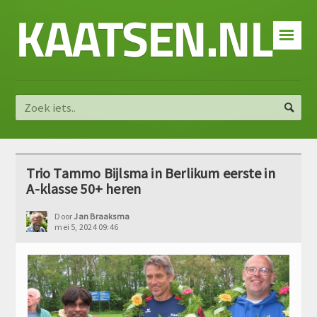
KAATSEN.NL
☰
Trio Tammo Bijlsma in Berlikum eerste in
A-klasse 50+ heren
Door
Jan Braaksma
mei 5, 2024 09:46