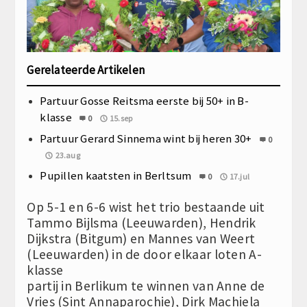
Gerelateerde Artikelen
Partuur Gosse Reitsma eerste bij 50+ in B-
klasse
0
15.sep
Partuur Gerard Sinnema wint bij heren 30+
0
23.aug
Pupillen kaatsten in Berltsum
0
17.jul
Op 5-1 en 6-6 wist het trio bestaande uit
Tammo Bijlsma (Leeuwarden), Hendrik
Dijkstra (Bitgum) en Mannes van Weert
(Leeuwarden) in de door elkaar loten A-
klasse
partij in Berlikum te winnen van Anne de
Vries (Sint Annaparochie), Dirk Machiela