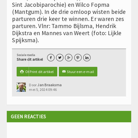
Sint Jacobiparochie) en Wilco Fopma
(Mantgum). In de drie omloop wisten beide
parturen drie keer te winnen. Er waren zes
parturen. Vlnr: Tammo Bijlsma, Hendrik
Dijkstra en Mannes van Weert (foto: Lijkle
Spijksma).
Sociale media





Share dit artikel
Of Print dit artikel
Stuur een e-mail

✉
Door
Jan Braaksma
mei 5, 2024 09:46
GEEN REACTIES