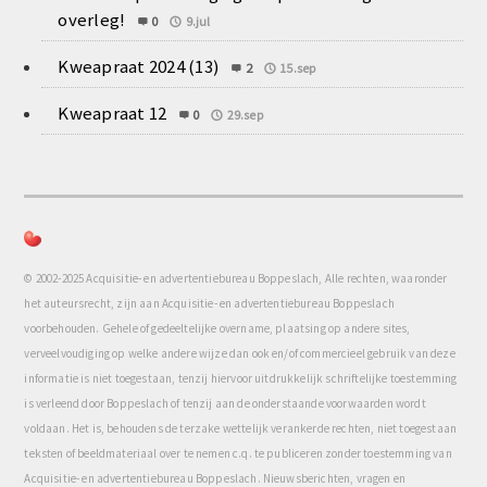
overleg!
0
9.jul
Kweapraat 2024 (13)
2
15.sep
Kweapraat 12
0
29.sep
© 2002-2025 Acquisitie- en advertentiebureau Boppeslach, Alle rechten, waaronder
het auteursrecht, zijn aan Acquisitie- en advertentiebureau Boppeslach
voorbehouden. Gehele of gedeeltelijke overname, plaatsing op andere sites,
verveelvoudiging op welke andere wijze dan ook en/of commercieel gebruik van deze
informatie is niet toegestaan, tenzij hiervoor uitdrukkelijk schriftelijke toestemming
is verleend door Boppeslach of tenzij aan de onderstaande voorwaarden wordt
voldaan. Het is, behoudens de terzake wettelijk verankerde rechten, niet toegestaan
teksten of beeldmateriaal over te nemen c.q. te publiceren zonder toestemming van
Acquisitie- en advertentiebureau Boppeslach. Nieuwsberichten, vragen en