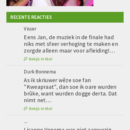
RECENTE REACTIES
Visser
Eens Jan, de muziek in de finale had
niks met sfeer verhoging te maken en
zorgde alleen maar voor afleiding!…
Bekijk Artikel

Durk Bonnema
As ik skriuwer wêze soe fan
"Kweapraat", dan soe ik oare wurden
brûke, want wurden dogge derta. Dat
nimt net…
Bekijk Artikel

....
Lisanne Venema was niet aanwezig,