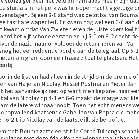
e stofzuiger over het veld en nam alles mee in zijn da
e stuit als in het perk was hij oppermachtig getuige de
bovenslagen. Bij een 3-0 stand was de zitbal van Bouma
ige tastbare wapenfeit. Er kwam nog wel een 6-6 aan 
t kwam omdat Van Zwieten even de juiste koers kwijt 
erd het vijf schone eersten en bij 5-0 en 6-2 dacht de
 over de nazit maar onvoldoende retourneren van Van
snog het eer reddende bordje aan de telegraaf. Op 5-1
eten zijn gram door een fraaie zitbal te plaatsen. Het
artij.
i in de lijst en had alleen in de strijd om de premie of
ten van Haije jan Nicolay, Hessel Postma en Pieter Jan
ek het aanvankelijk niet op want men liep snel naar ee
tbal van Nicolay op 4-1 en 6-6 maakt de marge wat kle
am de latere winnaar nooit. Toen het echt menens w
r onopvallend kaatsende Gabe Jan van Popta die met 
n 6-2 trio Nicolay van de laatste illusie beroofde.
mmelt Bouma zette eerst trio Corné Tuinenga schaa
ervolgens met dezelfde cijfers te winnen van Johan Si