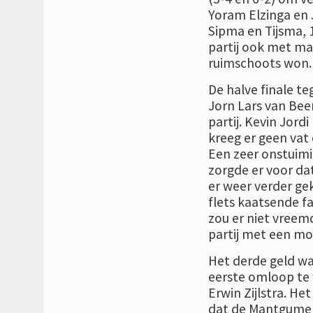
Yoram Elzinga en 
Sipma en Tijsma, 1
partij ook met ma
ruimschoots won.
De halve finale t
Jorn Lars van Bee
partij. Kevin Jord
kreeg er geen vat 
Een zeer onstuimi
zorgde er voor dat
er weer verder ge
flets kaatsende f
zou er niet vreemd
partij met een mo
Het derde geld wa
eerste omloop te 
Erwin Zijlstra. He
dat de Mantgumer 