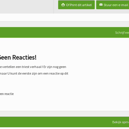
Of Print dit artikel
Stuur een e-mail

✉
Schrijf ee
een Reacties!
 vertellen een triest verhaal ! Er zijn nog geen
maar U kunt de eerste zijn om een reactie op dit
een reactie
Bekijk opm