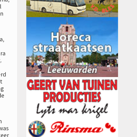
l
en
a,
tra
.
erd
t
ng
de
n
 was
keer