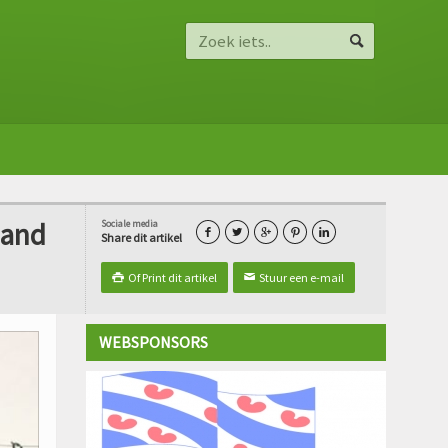
hand
Sociale media





Share dit artikel
Of Print dit artikel
Stuur een e-mail

✉
WEBSPONSORS