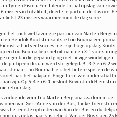
Jan Tymen Eisma. Een falende totaal opslag van zowe
6 missers in totaliteit, deed zijn partuur de das om. E
ar liefst 23 missers waarmee men de dag score
egen het toch wel favoriete partuur van Marten Bergsm
m en Hendrik Kootstra kaatste trio Bouma een prima
i Hiemstra had veel succes met zijn hoge opslag. Koots
op en trio Bouma liep snel uit naar een 3-1 voorsprong
ge regenbui die gepaard ging met hevige windvlagen
 de partij een dik uur werd stil gelegd. Bij 3-3 en 6-2 w
kaatst maar trio Bouma hield het betere spel en de wa
avoriet had het nakijken. Enige form van onderschatti
 aan zijn. Op 5-4 en 6-0 besloot Kevin Jordi Hiemstra 
oie retourslag.
s zodoende voor trio Marten Bergsma c.s. door in de
winnen van Gert-Anne van der Bos, Taeke Triemstra e
t was het eerste optreden van Van der Bos en duidelijk
nog op zoek is naar vastigheid. Van der Bos sloeg 25 