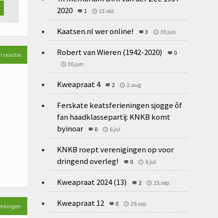
2020
1
13.okt
Kaatsen.nl wer online!
3
30.jun
Robert van Wieren (1942-2020)
0
n reactie
30.jun
Kweapraat 4
2
2.aug
Ferskate keatsferieningen sjogge ôf
fan haadklassepartij: KNKB komt
byinoar
0
6.jul
KNKB roept verenigingen op voor
dringend overleg!
0
9.jul
Kweapraat 2024 (13)
2
15.sep
Kweapraat 12
0
29.sep
erkingen