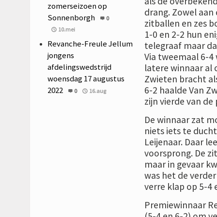
als de overbekend
zomerseizoen op
drang. Zowel aan d
Sonnenborgh
0
zitballen en zes 
10.mei
1-0 en 2-2 hun en
Revanche-Freule Jellum
telegraaf maar da
jongens
Via tweemaal 6-4 w
afdelingswedstrijd
latere winnaar al
woensdag 17 augustus
Zwieten bracht al
6-2 haalde Van Zwi
2022
0
16.aug
zijn vierde van de p
De winnaar zat moo
niets iets te duch
Leijenaar. Daar le
voorsprong. De zi
maar in gevaar kw
was het de verde
verre klap op 5-4 e
Premiewinnaar Re
(5-4 en 6-2) om v