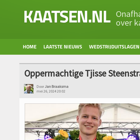
KAATSEN.NL
Onafha
over k
HOME
LAATSTE NIEUWS
WEDSTRIJDUITSLAGEN
Oppermachtige Tjisse Steenstra
Door
Jan Braaksma
mei 26, 2024 20:02