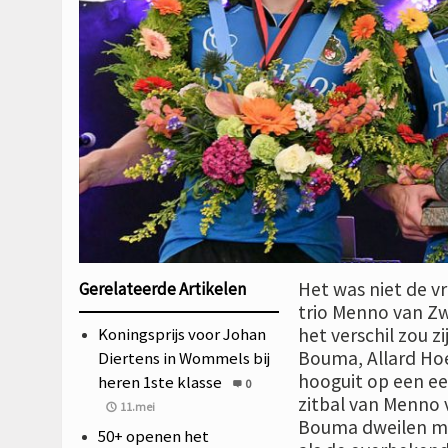
Het was niet de vr
Gerelateerde Artikelen
trio Menno van Z
Koningsprijs voor Johan
het verschil zou z
Bouma, Allard Hoek
Diertens in Wommels bij
hooguit op een e
heren 1ste klasse
0
zitbal van Menno 
11.mei
Bouma dweilen met
50+ openen het