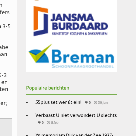
n
fers
 3-5
abe
aan
5-3
 en
Populaire berichten
rten
55plus set wer út ein!
er;
0
30.jun
4.
Verbaast U niet verwondert U slechts
0
5.feb
Yn memoriam Dirk van der Zee 1937-