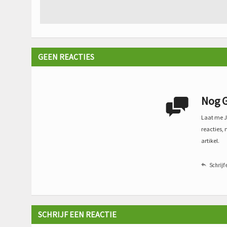
GEEN REACTIES
Nog G

Laat me Je
reacties, 
artikel.
Schrijf 

SCHRIJF EEN REACTIE