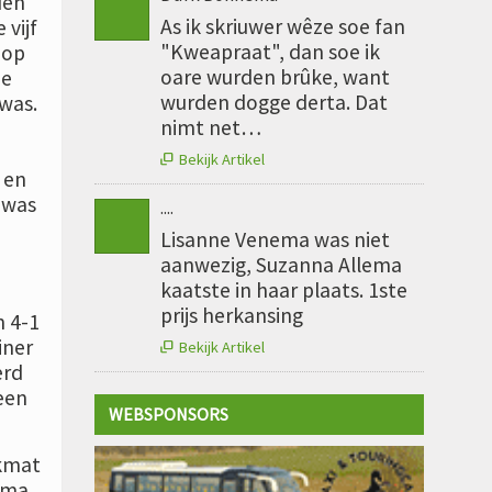
den
As ik skriuwer wêze soe fan
 vijf
"Kweapraat", dan soe ik
 op
oare wurden brûke, want
de
wurden dogge derta. Dat
was.
nimt net…
Bekijk Artikel

 en
 was
....
Lisanne Venema was niet
aanwezig, Suzanna Allema
kaatste in haar plaats. 1ste
prijs herkansing
n 4-1
iner
Bekijk Artikel

erd
een
WEBSPONSORS
kmat
pma,