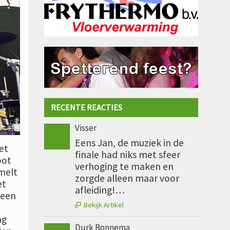
RECENTE REACTIES
Visser
Eens Jan, de muziek in de
et
finale had niks met sfeer
oot
verhoging te maken en
mmelt
zorgde alleen maar voor
et
afleiding!…
 een
Bekijk Artikel

ng
Durk Bonnema