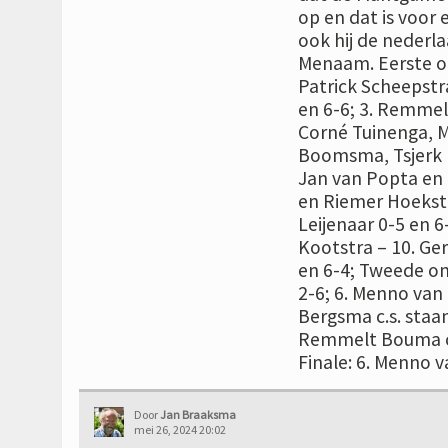
op en dat is voor 
ook hij de nederla
Menaam. Eerste om
Patrick Scheepstr
en 6-6; 3. Remmel
Corné Tuinenga, Ma
Boomsma, Tsjerk 
Jan van Popta en T
en Riemer Hoekstr
Leijenaar 0-5 en 
Kootstra – 10. Ger
en 6-4; Tweede om
2-6; 6. Menno van Z
Bergsma c.s. staan
Remmelt Bouma c.s
Finale: 6. Menno
Door
Jan Braaksma
mei 26, 2024 20:02