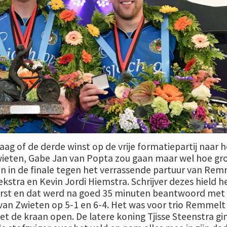
aag of de derde winst op de vrije formatiepartij naar h
wieten, Gabe Jan van Popta zou gaan maar wel hoe gr
ijn in de finale tegen het verrassende partuur van Re
stra en Kevin Jordi Hiemstra. Schrijver dezes hield h
erst en dat werd na goed 35 minuten beantwoord met
van Zwieten op 5-1 en 6-4. Het was voor trio Remmelt
 de kraan open. De latere koning Tjisse Steenstra gi