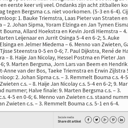
een eerste keer vrij veel. Ondanks zijn acht zitballen ko
ag tegen Bergsma c.s. niet voorkomen. (5-3 en 6-4). Cij
loop: 1. Bauke Triemstra, Laas Pieter van Straten en
a – 2. Johan Sipma, Yoram Elzinga en Jan Tymen Eisma
t Bouma, Allard Hoekstra en Kevin Jordi Hiemstra – 4.
rten Leijenaar en Jurrit Osinga 5-4 en 6-2; 5. Auke
Elsinga en Jelmer Miedema – 6. Menno van Zwieten, G
jisse Steenstra 0-5 en 0-6; 7. Paul Dijkstra, René de H
a – 8. Haije Jan Nicolay, Hessel Postma en Pieter Jan
6-6; 9. Marten Bergsma, Jorn Lars van Beem en Hendrik
t-Anne van der Bos, Taeke Triemstra en Erwin Zijlstra 
loop: 2. Johan Sipma c.s. – 3. Remmelt Bouma c.s. 4-5
wieten c.s. – 8. Haije Jan Nicolay c.s. 5-4 en 6-2; 9. Ma
d nummer; Halve finale: 9. Marten Bergsma c.s. – 3.
. 4-5 en 0-6; 6. Menno van Zwieten c.s. staand numm
 van Zwieten c.s. – 3. Remmelt Bouma c.s. 5-1 en 6-
Sociale media





Share dit artikel