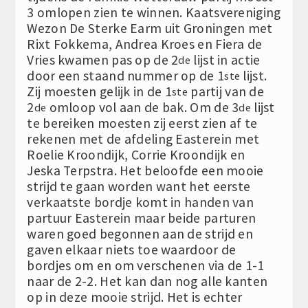
3 omlopen zien te winnen. Kaatsvereniging
Wezon De Sterke Earm uit Groningen met
Rixt Fokkema, Andrea Kroes en Fiera de
Vries kwamen pas op de 2
lijst in actie
de
door een staand nummer op de 1
lijst.
ste
Zij moesten gelijk in de 1
partij van de
ste
2
omloop vol aan de bak. Om de 3
lijst
de
de
te bereiken moesten zij eerst zien af te
rekenen met de afdeling Easterein met
Roelie Kroondijk, Corrie Kroondijk en
Jeska Terpstra. Het beloofde een mooie
strijd te gaan worden want het eerste
verkaatste bordje komt in handen van
partuur Easterein maar beide parturen
waren goed begonnen aan de strijd en
gaven elkaar niets toe waardoor de
bordjes om en om verschenen via de 1-1
naar de 2-2. Het kan dan nog alle kanten
op in deze mooie strijd. Het is echter