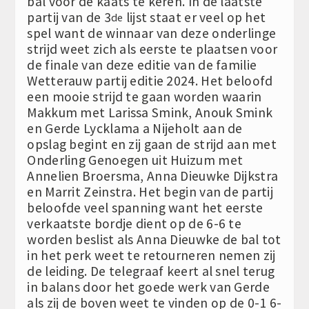
bal voor de kaats te keren. In de laatste
partij van de 3
lijst staat er veel op het
de
spel want de winnaar van deze onderlinge
strijd weet zich als eerste te plaatsen voor
de finale van deze editie van de familie
Wetterauw partij editie 2024. Het beloofd
een mooie strijd te gaan worden waarin
Makkum met Larissa Smink, Anouk Smink
en Gerde Lycklama a Nijeholt aan de
opslag begint en zij gaan de strijd aan met
Onderling Genoegen uit Huizum met
Annelien Broersma, Anna Dieuwke Dijkstra
en Marrit Zeinstra. Het begin van de partij
beloofde veel spanning want het eerste
verkaatste bordje dient op de 6-6 te
worden beslist als Anna Dieuwke de bal tot
in het perk weet te retourneren nemen zij
de leiding. De telegraaf keert al snel terug
in balans door het goede werk van Gerde
als zij de boven weet te vinden op de 0-1 6-