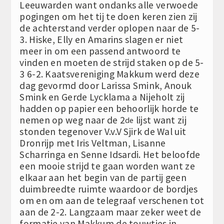
Leeuwarden want ondanks alle verwoede
pogingen om het tij te doen keren zien zij
de achterstand verder oplopen naar de 5-
3. Hiske, Elly en Amarins slagen er niet
meer in om een passend antwoord te
vinden en moeten de strijd staken op de 5-
3 6-2. Kaatsvereniging Makkum werd deze
dag gevormd door Larissa Smink, Anouk
Smink en Gerde Lycklama a Nijeholt zij
hadden op papier een behoorlijk horde te
nemen op weg naar de 2
lijst want zij
de
stonden tegenover V.v.V Sjirk de Wal uit
Dronrijp met Iris Veltman, Lisanne
Scharringa en Senne Idsardi. Het beloofde
een mooie strijd te gaan worden want ze
elkaar aan het begin van de partij geen
duimbreedte ruimte waardoor de bordjes
om en om aan de telegraaf verschenen tot
aan de 2-2. Langzaam maar zeker weet de
formatie van Makkum de touwtjes in