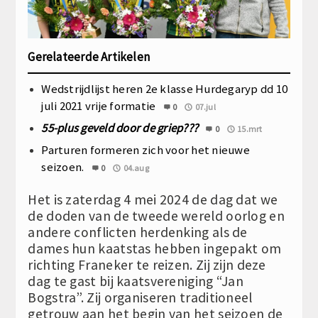
Gerelateerde Artikelen
Wedstrijdlijst heren 2e klasse Hurdegaryp dd 10
juli 2021 vrije formatie
0
07.jul
55-plus geveld door de griep???
0
15.mrt
Parturen formeren zich voor het nieuwe
seizoen.
0
04.aug
Het is zaterdag 4 mei 2024 de dag dat we
de doden van de tweede wereld oorlog en
andere conflicten herdenking als de
dames hun kaatstas hebben ingepakt om
richting Franeker te reizen. Zij zijn deze
dag te gast bij kaatsvereniging “Jan
Bogstra”. Zij organiseren traditioneel
getrouw aan het begin van het seizoen de