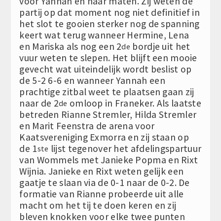
voor Yannah en haar maten. Zij weten de
partij op dat moment nog niet definitief in
het slot te gooien sterker nog de spanning
keert wat terug wanneer Hermine, Lena
en Mariska als nog een 2
bordje uit het
de
vuur weten te slepen. Het blijft een mooie
gevecht wat uiteindelijk wordt beslist op
de 5-2 6-6 en wanneer Yannah een
prachtige zitbal weet te plaatsen gaan zij
naar de 2
omloop in Franeker. Als laatste
de
betreden Rianne Stremler, Hilda Stremler
en Marit Feenstra de arena voor
Kaatsvereniging Exmorra en zij staan op
de 1
lijst tegenover het afdelingspartuur
ste
van Wommels met Janieke Popma en Rixt
Wijnia. Janieke en Rixt weten gelijk een
gaatje te slaan via de 0-1 naar de 0-2. De
formatie van Rianne probeerde uit alle
macht om het tij te doen keren en zij
bleven knokken voor elke twee punten