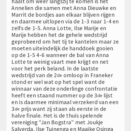
haalt om weer langszij te komen is het
Annelien die samen met Anna Dieuwke en
Marrit de bordjes aan elkaar blijven rijgen
en daarmee uitlopen via de 1-3 naar 1-4 en
zelfs de 1-5. Anna Lotte, Ilse Marije en
Marije hebben het de gehele wedstrijd
geprobeerd om het tij te kantelen maar ze
moeten uiteindelijk de handdoek gooien
op de 1-5 4-6 wanneer de bal van Anna
Lotte te weinig vaart mee krijgt en net
voor het perk beland. In de laatste
wedstrijd van de 2
omloop in Franeker
de
stond er wel wat op het spel want de
winnaar van deze onderlinge confrontatie
heeft een staand nummer op de 3
lijst
de
en is daarmee minimaal verzekerd van een
3
prijs want zij staan als eerste in de
de
halve finale. Het is de thuis spelende
vereniging “Jan Bogstra” met Joukje
Salverda, Ilse Tuinenga en Maaike Osinga