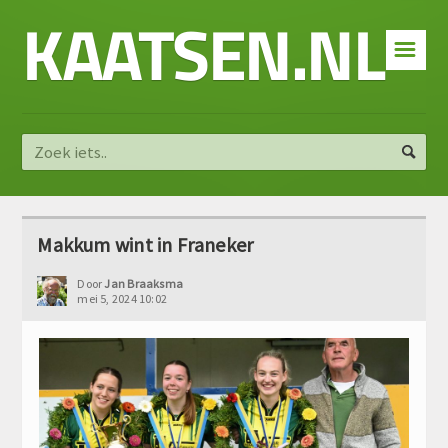
KAATSEN.NL
☰
Makkum wint in Franeker
Door
Jan Braaksma
mei 5, 2024 10:02