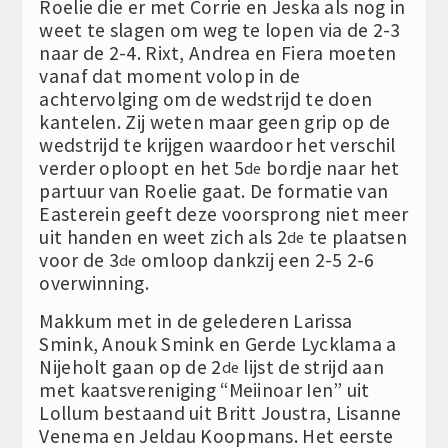
Roelie die er met Corrie en Jeska als nog in
weet te slagen om weg te lopen via de 2-3
naar de 2-4. Rixt, Andrea en Fiera moeten
vanaf dat moment volop in de
achtervolging om de wedstrijd te doen
kantelen. Zij weten maar geen grip op de
wedstrijd te krijgen waardoor het verschil
verder oploopt en het 5
bordje naar het
de
partuur van Roelie gaat. De formatie van
Easterein geeft deze voorsprong niet meer
uit handen en weet zich als 2
te plaatsen
de
voor de 3
omloop dankzij een 2-5 2-6
de
overwinning.
Makkum met in de gelederen Larissa
Smink, Anouk Smink en Gerde Lycklama a
Nijeholt gaan op de 2
lijst de strijd aan
de
met kaatsvereniging “Meiinoar Ien” uit
Lollum bestaand uit Britt Joustra, Lisanne
Venema en Jeldau Koopmans. Het eerste