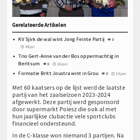
Gerelateerde Artikelen
KV Sjirk de wal wint Jong Feinte Partij
0
09.jul
Trio Gert-Anne van der Bos oppermachtig in
Berltsum
0
26.jun
Formatie Britt Joustra wint in Grou
0
10.jun
Met 60 kaatsers op de lijst werd de laatste
partij van het zaalseizoen 2023-2024
afgewerkt. Deze partij werd gesponsord
door supermarkt Poiesz die ook al met
hun jaarlijkse clubactie vele sportclubs
financieel ondersteund.
In de C-klasse won niemand 3 partijen. Na