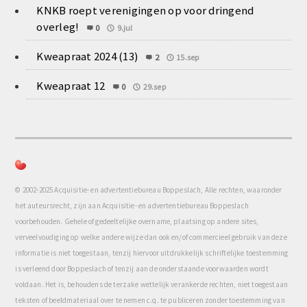
KNKB roept verenigingen op voor dringend
overleg!
0
9.jul
Kweapraat 2024 (13)
2
15.sep
Kweapraat 12
0
29.sep
© 2002-2025 Acquisitie- en advertentiebureau Boppeslach, Alle rechten, waaronder
het auteursrecht, zijn aan Acquisitie- en advertentiebureau Boppeslach
voorbehouden. Gehele of gedeeltelijke overname, plaatsing op andere sites,
verveelvoudiging op welke andere wijze dan ook en/of commercieel gebruik van deze
informatie is niet toegestaan, tenzij hiervoor uitdrukkelijk schriftelijke toestemming
is verleend door Boppeslach of tenzij aan de onderstaande voorwaarden wordt
voldaan. Het is, behoudens de terzake wettelijk verankerde rechten, niet toegestaan
teksten of beeldmateriaal over te nemen c.q. te publiceren zonder toestemming van