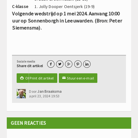
C-klasse
1. Jolly Dooper Oentsjerk (19-9)
Volgende wedstrijd op 1 mei 2024. Aanvang 10:00
uur op Sonnenborgh in Leeuwarden. (Bron: Peter
Siemensma).
Sociale media





Share dit artikel
Of Print dit artikel
Stuur een e-mail

✉
Door
Jan Braaksma
april 23, 2024 19:53
GEEN REACTIES