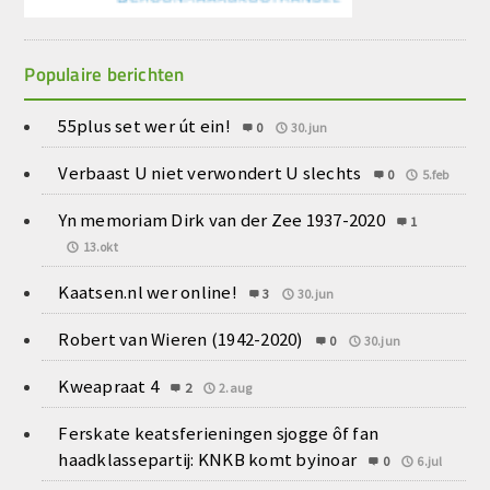
Populaire berichten
55plus set wer út ein!
0
30.jun
Verbaast U niet verwondert U slechts
0
5.feb
Yn memoriam Dirk van der Zee 1937-2020
1
13.okt
Kaatsen.nl wer online!
3
30.jun
Robert van Wieren (1942-2020)
0
30.jun
Kweapraat 4
2
2.aug
Ferskate keatsferieningen sjogge ôf fan
haadklassepartij: KNKB komt byinoar
0
6.jul