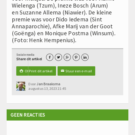
Wielenga (Tzum), Ineze Bosch (Arum)
en Suzanne Allema (Niawier). De kleine
premie was voor Dido Iedema (Sint
Annaparochie), Afke Marij van der Goot
(Goënga) en Monique Postma (Winsum).
(Foto: Henk Hempenius).
Sociale media





Share dit artikel
Of Print dit artikel
Stuur een e-mail

✉
Door
Jan Braaksma
augustus 13, 2023 21:45
GEEN REACTIES