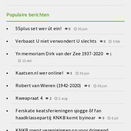
Populaire berichten
55plus set wer út ein!
0
30.jun
Verbaast U niet verwondert U slechts
0
5.feb
Yn memoriam Dirk van der Zee 1937-2020
1
13.okt
Kaatsen.nl wer online!
3
30.jun
Robert van Wieren (1942-2020)
0
30.jun
Kweapraat 4
2
2.aug
Ferskate keatsferieningen sjogge ôf fan
haadklassepartij: KNKB komt byinoar
0
6.jul
KNKB roept verenigingen op voor dringend