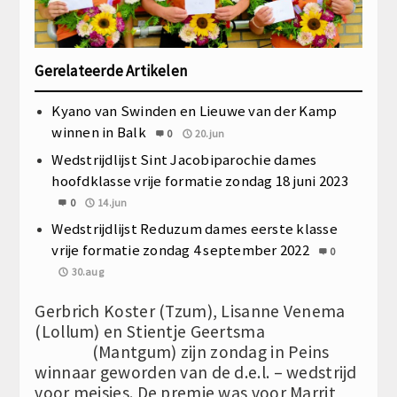
Gerelateerde Artikelen
Kyano van Swinden en Lieuwe van der Kamp
winnen in Balk
0
20.jun
Wedstrijdlijst Sint Jacobiparochie dames
hoofdklasse vrije formatie zondag 18 juni 2023
0
14.jun
Wedstrijdlijst Reduzum dames eerste klasse
vrije formatie zondag 4 september 2022
0
30.aug
Gerbrich Koster (Tzum), Lisanne Venema
(Lollum) en Stientje Geertsma
(Mantgum) zijn zondag in Peins
winnaar geworden van de d.e.l. – wedstrijd
voor meisjes. De premie was voor Marrit