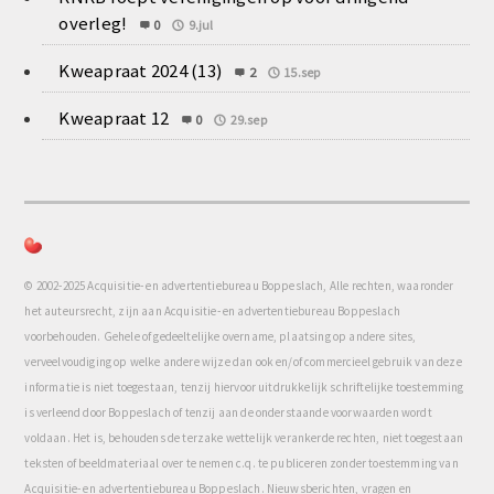
overleg!
0
9.jul
Kweapraat 2024 (13)
2
15.sep
Kweapraat 12
0
29.sep
© 2002-2025 Acquisitie- en advertentiebureau Boppeslach, Alle rechten, waaronder
het auteursrecht, zijn aan Acquisitie- en advertentiebureau Boppeslach
voorbehouden. Gehele of gedeeltelijke overname, plaatsing op andere sites,
verveelvoudiging op welke andere wijze dan ook en/of commercieel gebruik van deze
informatie is niet toegestaan, tenzij hiervoor uitdrukkelijk schriftelijke toestemming
is verleend door Boppeslach of tenzij aan de onderstaande voorwaarden wordt
voldaan. Het is, behoudens de terzake wettelijk verankerde rechten, niet toegestaan
teksten of beeldmateriaal over te nemen c.q. te publiceren zonder toestemming van
Acquisitie- en advertentiebureau Boppeslach. Nieuwsberichten, vragen en