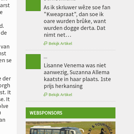
earst
As ik skriuwer wêze soe fan
de
"Kweapraat", dan soe ik
oare wurden brûke, want
d.
wurden dogge derta. Dat
 de
nimt net…
Bekijk Artikel

 van
nst
....
en se
Lisanne Venema was niet
aanwezig, Suzanna Allema
e der
kaatste in haar plaats. 1ste
orgh
prijs herkansing
t. It
Bekijk Artikel

. It
olve
0
WEBSPONSORS
fan