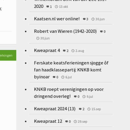
2020
1
13.okt
k
Kaatsen.nl wer online!
3
30.jun
Robert van Wieren (1942-2020)
0
30.jun
Kweapraat 4
2
2.aug
erkingen
Ferskate keatsferieningen sjogge ôf
fan haadklassepartij: KNKB komt
byinoar
0
6.jul
KNKB roept verenigingen op voor
dringend overleg!
0
9.jul
Kweapraat 2024 (13)
2
15.sep
Kweapraat 12
0
29.sep