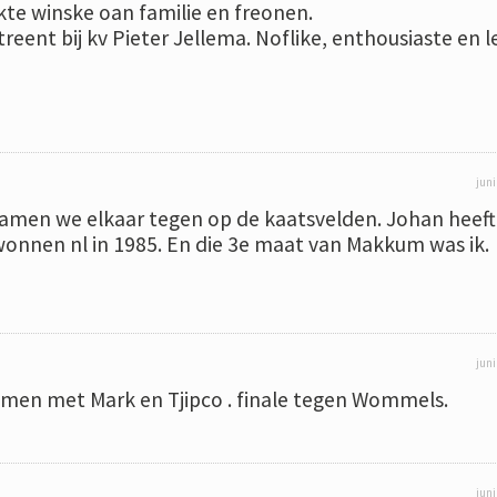
erkte winske oan familie en freonen.
treent bij kv Pieter Jellema. Noflike, enthousiaste en 
juni
wamen we elkaar tegen op de kaatsvelden. Johan heeft
wonnen nl in 1985. En die 3e maat van Makkum was ik.
juni
amen met Mark en Tjipco . finale tegen Wommels.
juni