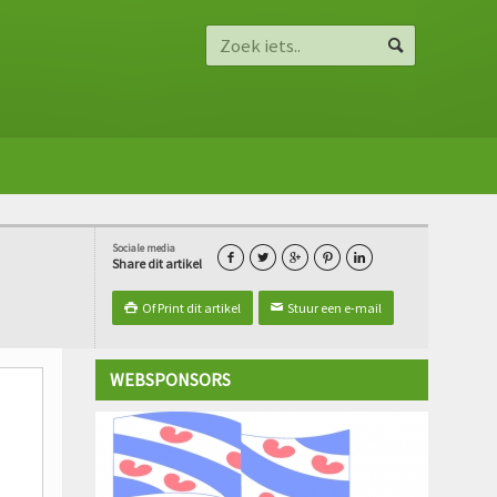
Sociale media





Share dit artikel
Of Print dit artikel
Stuur een e-mail

✉
WEBSPONSORS