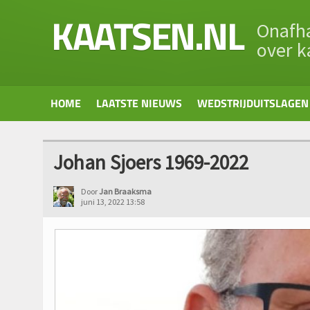
KAATSEN.NL
Onafha
over k
HOME
LAATSTE NIEUWS
WEDSTRIJDUITSLAGEN
Johan Sjoers 1969-2022
Door
Jan Braaksma
juni 13, 2022 13:58