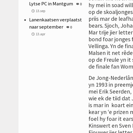
Lytse PC in Mantgum
hy mei in soad wil
0
op de skoaljonges
13.sep
priis mar de leafh
Lanenkaatsen verplaatst
bears. Sjoch, Joha
naar september
0
Mar trije jier let
13.apr
bond foar jonges 
Vellinga. Yn de f
Malsen it net rêde
op de Freule yn it
de finale fan Wo
De Jong-Nederlân 
yn 1993 in preemj
mei Erik Seerden,
wie ek de tiid dat
is mar in koart ei
kear yn ‘e prizen 
foel hy foar it ear
Kinswert en Sven K
Fjouwer jier lette