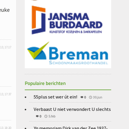
leuke
 13, 17:17
Populaire berichten
 13, 17:37
55plus set wer út ein!
0
30.jun
Verbaast U niet verwondert U slechts
0
5.feb
Yn memoriam Dirk van der Zee 1937-
 13, 18:20