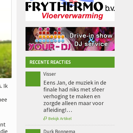
RECENTE REACTIES
Visser
Eens Jan, de muziek in de
. Ik
finale had niks met sfeer
verhoging te maken en
mee
zorgde alleen maar voor
n
afleiding!…
Bekijk Artikel

ant
 die
Durk Bonnema