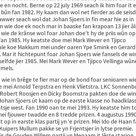
le en nocht. Berne op 22 july 1969 seach ik him foar it 
 bûn fan 1982. Hy kaam dan wol net fierder as de seis
awwer seach wol dat Johan Sjoers in fin mear hie as in
n wie doe ek noch mar in baaske fan krapoan 13 jier âl
ter wie de krânse wol foar Johan doe’t hy de priis wûn op
fan 1985. Hy keatste doe mei Mark Wever en Tjipco
inale koe Makkum mei under oaren Ype Smink en Gerard
. Mar it hichtepunt foar Johan Sjoers wie fansels de wi
 selfde jier 1985. Mei Mark Wever en Tjipco Vellinga wûn
mmels.
wie in brêge te fier mar op de bond foar senioaren wi
e mei Arnold Terpstra en Henk Vlietstra. LKC Sonnenb
 Robert Roosjen en Dicky Boomstra pakten doe de wins
 Johan Sjoers út kaam op de earste klasse no haadklasse
ntsje west. Fan 1990 oan te mei 1993. Hy keatste him t
mei fjouwer twadde en 8 tredde prizen. 4 augustus 199
st op in earste klas partij yn ‘e prizen. Mei Ido de Haan 
uipers Mullum pakke se yn Frjentsjer in lytse premie.
r is de Gouden Willem partij yn Menaam it lêste stasjon