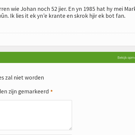
rren wie Johan noch 52 jier. En yn 1985 hat hy mei Mar
n. Ik lies it ek yn’e krante en skrok hjir ek bot fan.
Bekijk opm
s zal niet worden
den zijn gemarkeerd
*