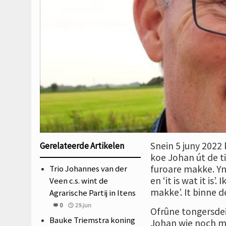
Snein 5 juny 2022 
Gerelateerde Artikelen
koe Johan út de ti
Trio Johannes van der
furoare makke. Yn 
en ‘it is wat it is
Veen c.s. wint de
makke’. It binne d
Agrarische Partij in Itens
0
29.jun
Ofrûne tongersdei 
Bauke Triemstra koning
Johan wie noch mar