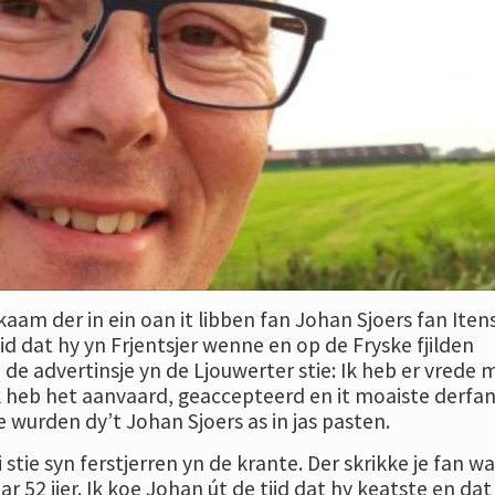
kaam der in ein oan it libben fan Johan Sjoers fan Itens
id dat hy yn Frjentsjer wenne en op de Fryske fjilden
de advertinsje yn de Ljouwerter stie: Ik heb er vrede 
’. Ik heb het aanvaard, geaccepteerd en it moaiste derfa
e wurden dy’t Johan Sjoers as in jas pasten.
stie syn ferstjerren yn de krante. Der skrikke je fan w
 52 jier. Ik koe Johan út de tiid dat hy keatste en dat