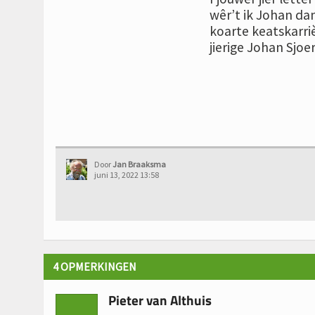
wêr’t ik Johan dan
koarte keatskarriè
jierige Johan Sjoer
Door
Jan Braaksma
juni 13, 2022 13:58
4 OPMERKINGEN
Pieter van Althuis