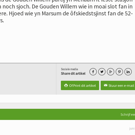
 noch sjoch. De Gouden Willem wie in moai slot fan in
re. Hjoed wie yn Marsum de ôfskiedstsjinst fan de 52-
s.
Sociale media





Share dit artikel
Of Print dit artikel
Stuur een e-mail

✉
Schrijf ee
juni