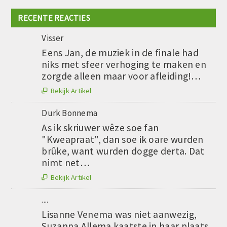
RECENTE REACTIES
Visser
Eens Jan, de muziek in de finale had
niks met sfeer verhoging te maken en
zorgde alleen maar voor afleiding!…
Bekijk Artikel

Durk Bonnema
As ik skriuwer wêze soe fan
"Kweapraat", dan soe ik oare wurden
brûke, want wurden dogge derta. Dat
nimt net…
Bekijk Artikel

....
Lisanne Venema was niet aanwezig,
Suzanna Allema kaatste in haar plaats.