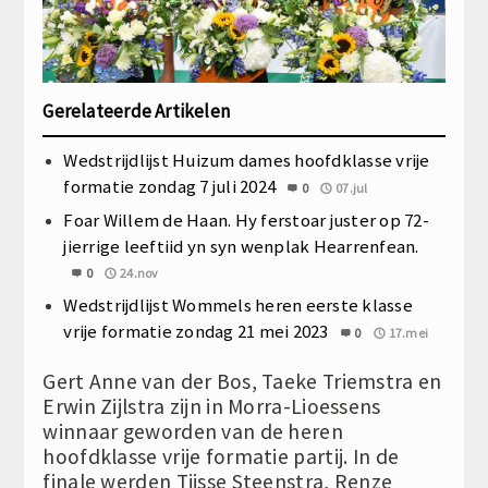
Gerelateerde Artikelen
Wedstrijdlijst Huizum dames hoofdklasse vrije
formatie zondag 7 juli 2024
0
07.jul
Foar Willem de Haan. Hy ferstoar juster op 72-
jierrige leeftiid yn syn wenplak Hearrenfean.
0
24.nov
Wedstrijdlijst Wommels heren eerste klasse
vrije formatie zondag 21 mei 2023
0
17.mei
Gert Anne van der Bos, Taeke Triemstra en
Erwin Zijlstra zijn in Morra-Lioessens
winnaar geworden van de heren
hoofdklasse vrije formatie partij. In de
finale werden Tjisse Steenstra, Renze