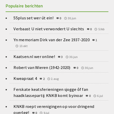
Populaire berichten
55plus set wer út ein!
0
30.jun
Verbaast U niet verwondert U slechts
0
5.feb
Yn memoriam Dirk van der Zee 1937-2020
1
13.okt
Kaatsen.nl wer online!
3
30.jun
Robert van Wieren (1942-2020)
0
30.jun
Kweapraat 4
2
2.aug
Ferskate keatsferieningen sjogge ôf fan
haadklassepartij: KNKB komt byinoar
0
6.jul
KNKB roept verenigingen op voor dringend
overleg!
0
9.jul