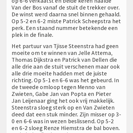
op 6-6 verkaatst en beide keren haalde
Van der Bos vanaf de stuit de trekker over.
De winst werd daarna snel binnen gehaald.
Op 5-2 en 6-2 miste Patrick Scheepstra het
perk. Een staand nummer betekende een
plek in de finale.
Het partuur van Tjisse Steenstra had geen
moeite om te winnen van Jelle Attema,
Thomas Dijkstra en Patrick van Dellen die
alle drie aan de stuit verschenen maar ook
alle drie moeite hadden met de juiste
richting. Op 5-1 en 6-6 was het gebeurd. In
de tweede omloop tegen Menno van
Zwieten, Gabe Jan van Popta en Pieter
Jan Leijenaar ging het ook vrij makkelijk.
Steenstra sloeg sterk op en Van Zwieten
deed dat een stuk minder. Zijn misser op 3-
0 en 6-6 was in wezen beslissend. Op 5-2
en 6-2 sloeg Renze Hiemstra de bal boven.