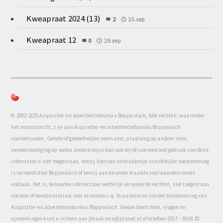
Kweapraat 2024 (13)
2
15.sep
Kweapraat 12
0
29.sep
© 2002-2025 Acquisitie- en advertentiebureau Boppeslach, Alle rechten, waaronder
het auteursrecht, zijn aan Acquisitie- en advertentiebureau Boppeslach
voorbehouden. Gehele of gedeeltelijke overname, plaatsing op andere sites,
verveelvoudiging op welke andere wijze dan ook en/of commercieel gebruik van deze
informatie is niet toegestaan, tenzij hiervoor uitdrukkelijk schriftelijke toestemming
is verleend door Boppeslach of tenzij aan de onderstaande voorwaarden wordt
voldaan. Het is, behoudens de terzake wettelijk verankerde rechten, niet toegestaan
teksten of beeldmateriaal over te nemen c.q. te publiceren zonder toestemming van
Acquisitie- en advertentiebureau Boppeslach. Nieuwsberichten, vragen en
opmerkingen kunt u richten aan jbraaksma@planet.nl of telefoon 0517 - 39 68 20