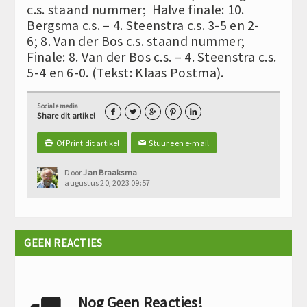
c.s. staand nummer; Halve finale: 10.
Bergsma c.s. – 4. Steenstra c.s. 3-5 en 2-
6; 8. Van der Bos c.s. staand nummer;
Finale: 8. Van der Bos c.s. – 4. Steenstra c.s.
5-4 en 6-0. (Tekst: Klaas Postma).
Sociale media





Share dit artikel
Of Print dit artikel
Stuur een e-mail

✉
Door
Jan Braaksma
augustus 20, 2023 09:57
GEEN REACTIES
Nog Geen Reacties!