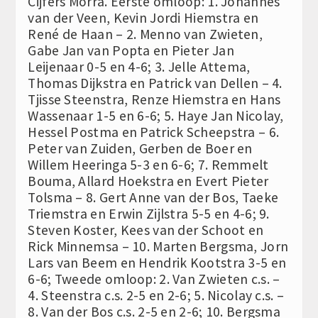
Cijfers Morra. Eerste omloop: 1. Johannes
van der Veen, Kevin Jordi Hiemstra en
René de Haan – 2. Menno van Zwieten,
Gabe Jan van Popta en Pieter Jan
Leijenaar 0-5 en 4-6; 3. Jelle Attema,
Thomas Dijkstra en Patrick van Dellen – 4.
Tjisse Steenstra, Renze Hiemstra en Hans
Wassenaar 1-5 en 6-6; 5. Haye Jan Nicolay,
Hessel Postma en Patrick Scheepstra – 6.
Peter van Zuiden, Gerben de Boer en
Willem Heeringa 5-3 en 6-6; 7. Remmelt
Bouma, Allard Hoekstra en Evert Pieter
Tolsma – 8. Gert Anne van der Bos, Taeke
Triemstra en Erwin Zijlstra 5-5 en 4-6; 9.
Steven Koster, Kees van der Schoot en
Rick Minnemsa – 10. Marten Bergsma, Jorn
Lars van Beem en Hendrik Kootstra 3-5 en
6-6; Tweede omloop: 2. Van Zwieten c.s. –
4. Steenstra c.s. 2-5 en 2-6; 5. Nicolay c.s. –
8. Van der Bos c.s. 2-5 en 2-6; 10. Bergsma