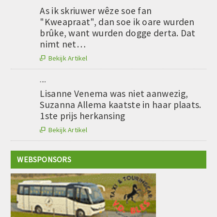
As ik skriuwer wêze soe fan
"Kweapraat", dan soe ik oare wurden
brûke, want wurden dogge derta. Dat
nimt net…
Bekijk Artikel

....
Lisanne Venema was niet aanwezig,
Suzanna Allema kaatste in haar plaats.
1ste prijs herkansing
Bekijk Artikel

WEBSPONSORS