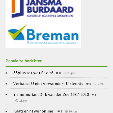
Populaire berichten
55plus set wer út ein!
0
30.jun
Verbaast U niet verwondert U slechts
0
5.feb
Yn memoriam Dirk van der Zee 1937-2020
1
13.okt
Kaatsen.nl wer online!
3
30.jun