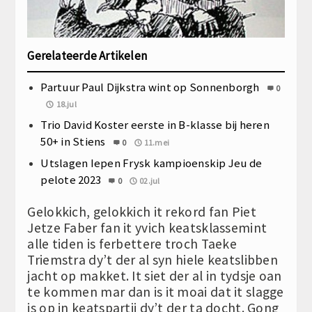
Gerelateerde Artikelen
Partuur Paul Dijkstra wint op Sonnenborgh
0
18.jul
Trio David Koster eerste in B-klasse bij heren
50+ in Stiens
0
11.mei
Utslagen Iepen Frysk kampioenskip Jeu de
pelote 2023
0
02.jul
Gelokkich, gelokkich it rekord fan Piet
Jetze Faber fan it yvich keatsklassemint
alle tiden is ferbettere troch Taeke
Triemstra dy’t der al syn hiele keatslibben
jacht op makket. It siet der al in tydsje oan
te kommen mar dan is it moai dat it slagge
is op in keatspartij dy’t der ta docht. Gong