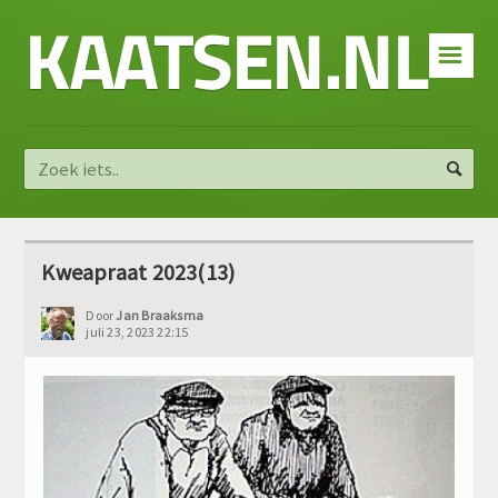
KAATSEN.NL
☰
Kweapraat 2023(13)
Door
Jan Braaksma
juli 23, 2023 22:15