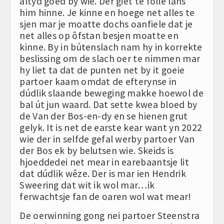
altyd goed by wie. Der giet te folle lâns
him hinne. Je kinne en hoege net alles te
sjen mar je moatte dochs oanfiele dat je
net alles op ôfstan besjen moatte en
kinne. By in bútenslach nam hy in korrekte
beslissing om de slach oer te nimmen mar
hy liet ta dat de punten net by it goeie
partoer kaam omdat de efterynse in
dúdlik slaande beweging makke hoewol de
bal út jun waard. Dat sette kwea bloed by
de Van der Bos-en-dy en se hienen grut
gelyk. It is net de earste kear want yn 2022
wie der in selfde gefal werby partoer Van
der Bos ek by belutsen wie. Skeids is
hjoeddedei net mear in earebaantsje lit
dat dúdlik wêze. Der is mar ien Hendrik
Sweering dat wit ik wol mar…ik
ferwachtsje fan de oaren wol wat mear!
De oerwinning gong nei partoer Steenstra