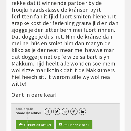
rekke dat it winnende partoer by de
froujlu haadsklasse de krânsen by it
ferlitten fan it fjild fuort smiten hienen. It
grapke kost der feriening grauw jild en dan
sjogge je der letter bern mei fuort rinnen.
Dat dogge je dus net. Nim de krânse dan
mei nei hûs en smiet him dan mar yn de
kliko as je der neat mear mei hawwe mar
dat dogge je net op ‘e wize sa bart is yn
Makkum. Tijd heelt alle wonden soe mem
wol sizze mar ik tink dat it de Makkumers
hiel heech sit. It werom sille wy wol nea
witte!
Oant in oare kear!
Sociale media





Share dit artikel
Of Print dit artikel
Stuur een e-mail

✉