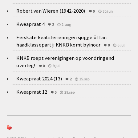
Robert van Wieren (1942-2020)
0
30.jun
Kweapraat 4
2
2.aug
Ferskate keatsferieningen sjogge ôf fan
haadklassepartij: KNKB komt byinoar
0
6.jul
KNKB roept verenigingen op voor dringend
overleg!
0
9.jul
Kweapraat 2024 (13)
2
15.sep
Kweapraat 12
0
29.sep