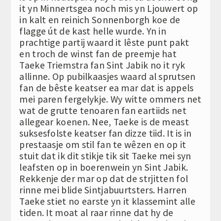
it yn Minnertsgea noch mis yn Ljouwert op
in kalt en reinich Sonnenborgh koe de
flagge út de kast helle wurde. Yn in
prachtige partij waard it lêste punt pakt
en troch de winst fan de preemje hat
Taeke Triemstra fan Sint Jabik no it ryk
allinne. Op pubilkaasjes waard al sprutsen
fan de bêste keatser ea mar dat is appels
mei paren fergelykje. Wy witte ommers net
wat de grutte tenoaren fan eartiids net
allegear koenen. Nee, Taeke is de meast
suksesfolste keatser fan dizze tiid. It is in
prestaasje om stil fan te wêzen en op it
stuit dat ik dit stikje tik sit Taeke mei syn
leafsten op in boerenwein yn Sint Jabik.
Rekkenje der mar op dat de strjitten fol
rinne mei blide Sintjabuurtsters. Harren
Taeke stiet no earste yn it klassemint alle
tiden. It moat al raar rinne dat hy de