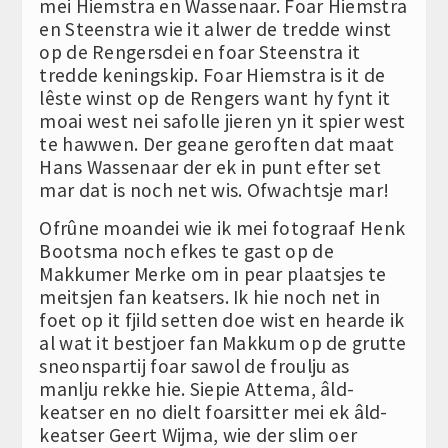
mei Hiemstra en Wassenaar. Foar Hiemstra
en Steenstra wie it alwer de tredde winst
op de Rengersdei en foar Steenstra it
tredde keningskip. Foar Hiemstra is it de
lêste winst op de Rengers want hy fynt it
moai west nei safolle jieren yn it spier west
te hawwen. Der geane geroften dat maat
Hans Wassenaar der ek in punt efter set
mar dat is noch net wis. Ofwachtsje mar!
Ofrûne moandei wie ik mei fotograaf Henk
Bootsma noch efkes te gast op de
Makkumer Merke om in pear plaatsjes te
meitsjen fan keatsers. Ik hie noch net in
foet op it fjild setten doe wist en hearde ik
al wat it bestjoer fan Makkum op de grutte
sneonspartij foar sawol de froulju as
manlju rekke hie. Siepie Attema, âld-
keatser en no dielt foarsitter mei ek âld-
keatser Geert Wijma, wie der slim oer