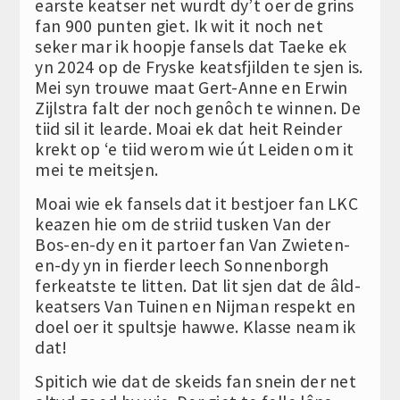
earste keatser net wurdt dy’t oer de grins
fan 900 punten giet. Ik wit it noch net
seker mar ik hoopje fansels dat Taeke ek
yn 2024 op de Fryske keatsfjilden te sjen is.
Mei syn trouwe maat Gert-Anne en Erwin
Zijlstra falt der noch genôch te winnen. De
tiid sil it learde. Moai ek dat heit Reinder
krekt op ‘e tiid werom wie út Leiden om it
mei te meitsjen.
Moai wie ek fansels dat it bestjoer fan LKC
keazen hie om de striid tusken Van der
Bos-en-dy en it partoer fan Van Zwieten-
en-dy yn in fierder leech Sonnenborgh
ferkeatste te litten. Dat lit sjen dat de âld-
keatsers Van Tuinen en Nijman respekt en
doel oer it spultsje hawwe. Klasse neam ik
dat!
Spitich wie dat de skeids fan snein der net