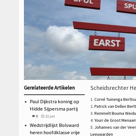
Scheidsrechter He
Gerelateerde Artikelen
1.
Corné Tuinenga
Berlts
Paul Dijkstra koning op
2.
Patrick van Dellen
Berl
Hidde Sijpersma partij
3.
Remmelt Bouma
Weid
0
22.jun
4.
Youri de Groot
Menaa
Wedstrijdlijst Bolsward
5.
Johannes van der Vee
heren hoofdklasse vrije
Leeuwarden