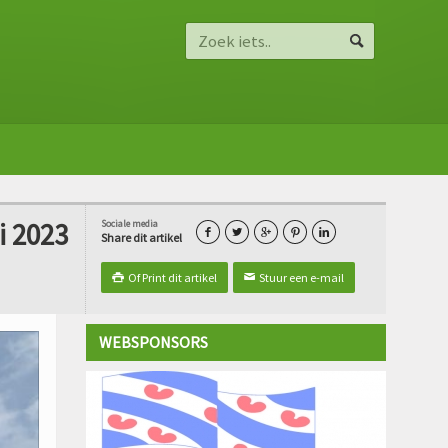
i 2023
Sociale media





Share dit artikel
Of Print dit artikel
Stuur een e-mail

✉
WEBSPONSORS