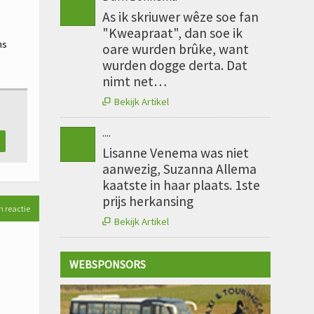
As ik skriuwer wêze soe fan
"Kweapraat", dan soe ik
ns
oare wurden brûke, want
wurden dogge derta. Dat
nimt net…
Bekijk Artikel

....
Lisanne Venema was niet
aanwezig, Suzanna Allema
kaatste in haar plaats. 1ste
prijs herkansing
n reactie
Bekijk Artikel

WEBSPONSORS