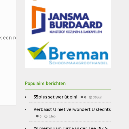
 een reactie plaats.
Populaire berichten
55plus set wer út ein!
0
30.jun
Verbaast U niet verwondert U slechts
0
5.feb
Yn memoriam Dirk van der Zee 1937-