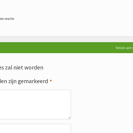
een reactie
Bekijk opm
s zal niet worden
den zijn gemarkeerd
*