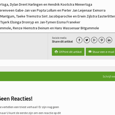
rtsga,
Dylan Drent
Harlingen en
Hendrik Kootstra
Minnertsga
erenveen
Gabe-Jan van Popta
Lollum en
Pieter Jan Leijenaar
Exmorra
s
Mantgum,
Taeke Triemstra
Sint Jacobiparochie en
Erwin Zijlstra
Easterlitte
,
Tsjerk Elsinga
Dronryp en
Jan-Tymen Eisma
Franeker
ummole,
Renze Hiemstra
Deinum en
Hans Wassenaar
Bitgummole
Sociale media





Share dit artikel
Of Print dit artikel
Stuur een e-mail

✉
Schrijf ee
een Reacties!
 vertellen een triest verhaal ! Er zijn nog geen
maar U kunt de eerste zijn om een reactie op dit