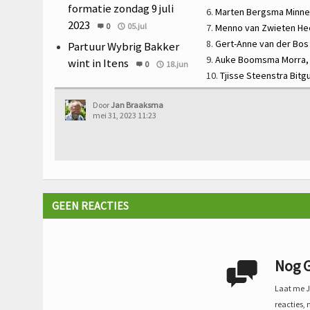
formatie zondag 9 juli
6.
Marten Bergsma
Minne
2023
0
05.jul
7.
Menno van Zwieten
He
8.
Gert-Anne van der Bo
Partuur Wybrig Bakker
9.
Auke Boomsma
Morra
wint in Itens
0
18.jun
10.
Tjisse Steenstra
Bitg
Door
Jan Braaksma
mei 31, 2023 11:23
GEEN REACTIES
Nog G

Laat me Je
reacties, 