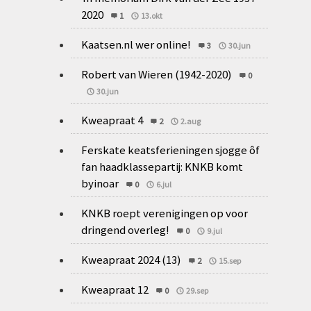
2020
1
13.okt
Kaatsen.nl wer online!
3
30.jun
Robert van Wieren (1942-2020)
0
30.jun
Kweapraat 4
2
2.aug
Ferskate keatsferieningen sjogge ôf
fan haadklassepartij: KNKB komt
byinoar
0
6.jul
KNKB roept verenigingen op voor
dringend overleg!
0
9.jul
Kweapraat 2024 (13)
2
15.sep
Kweapraat 12
0
29.sep