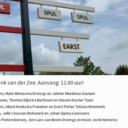
nk van der Zee. Aanvang: 11.00 uur!
um,
Mark Minnesma
Dronryp en
Jelmer Miedema
Goutum
tsum,
Thomas Dijkstra
Berltsum en
Steven Koster
Tzum
um,
Allard Hoekstra
Franeker en
Evert Pieter Tolsma
Wommels
m,
Jelle Cnossen
Bolsward en
Johan Sipma
Lioessens
n
Pietersbierum,
Jorn Lars van Beem
Dronryp en
Kevin Jordi Hiemstra