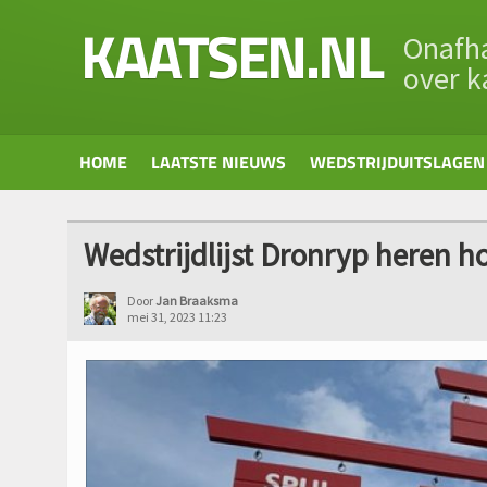
KAATSEN.NL
Onafha
over k
HOME
LAATSTE NIEUWS
WEDSTRIJDUITSLAGEN
Wedstrijdlijst Dronryp heren h
Door
Jan Braaksma
mei 31, 2023 11:23