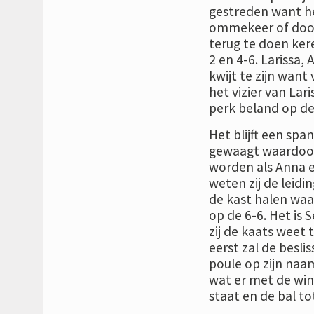
gestreden want he
ommekeer of doorb
terug te doen kere
2 en 4-6. Larissa,
kwijt te zijn want
het vizier van Lar
perk beland op de 
Het blijft een spa
gewaagt waardoor
worden als Anna e
weten zij de leidi
de kast halen waa
op de 6-6. Het is
zij de kaats weet 
eerst zal de besl
poule op zijn naam 
wat er met de win
staat en de bal to