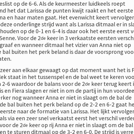
eslist op de 6-6. Als de keurmeester luidkeels roept
d het dat Larissa de punten kwijt raakt en het eerste
nna en haar maten gaat. Het evenwicht keert vervolgen
 deze onderlinge strijd want als Larissa ditmaal er in sl
houden op de 0-1 en 6-4 is daar ook het eerste eerst 
 Senne. Voor de 2
keer in 3 verkaatste eersten versch
de
egraaf en wanneer ditmaal het vizier van Anna niet op
e bal buiten het perk beland is daar de voorsprong voo
aten.
j zeer aan elkaar gewaagt op dat moment want het is F
ek staat in het tussenspel en de bal weet te keren vo
n 2-6 waardoor de balans voor de 2
keer terug keert 
de
is en Fiera slagen er niet in om de partij in hun voordee
rker nog wanneer Anna er niet in slaagt om de bal de
de bal buiten het perk beland op de 2-2 en 6-2 gaat h
eerste naar de formatie van Larissa. Het lijkt vervolge
als via een zeer snel verkaatst eerst het verschil verde
voor de 2
keer op rij Anna er niet in slaagt om de bal
de
en te sturen ditmaal op de 3-2 en 6-0. De strijd is verre