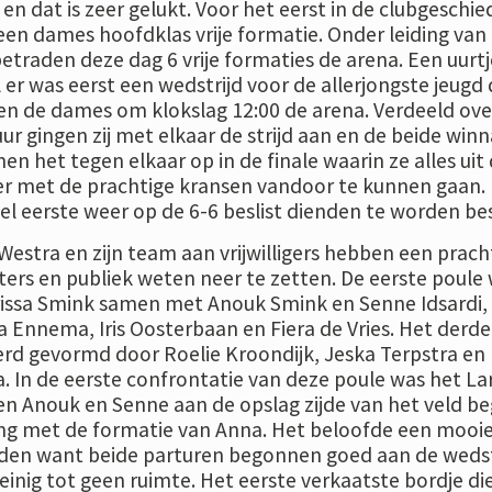
n dat is zeer gelukt. Voor het eerst in de clubgeschie
een dames hoofdklas vrije formatie. Onder leiding van
etraden deze dag 6 vrije formaties de arena. Een uurtj
er was eerst een wedstrijd voor de allerjongste jeugd 
n de dames om klokslag 12:00 de arena. Verdeeld ove
ur gingen zij met elkaar de strijd aan en de beide winn
n het tegen elkaar op in de finale waarin ze alles uit
r met de prachtige kransen vandoor te kunnen gaan.
el eerste weer op de 6-6 beslist dienden te worden besl
Westra en zijn team aan vrijwilligers hebben een prach
ters en publiek weten neer te zetten. De eerste poule
issa Smink samen met Anouk Smink en Senne Idsardi,
 Ennema, Iris Oosterbaan en Fiera de Vries. Het derde
erd gevormd door Roelie Kroondijk, Jeska Terpstra en
 In de eerste confrontatie van deze poule was het Lar
n Anouk en Senne aan de opslag zijde van het veld b
ging met de formatie van Anna. Het beloofde een mooi
rden want beide parturen begonnen goed aan de wedst
einig tot geen ruimte. Het eerste verkaatste bordje di