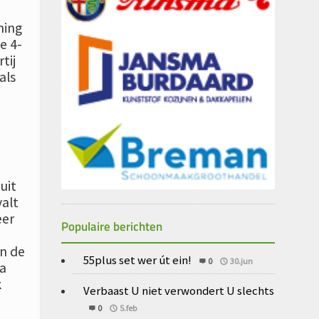
ning
e 4-
tij
als
uit
valt
eer
Populaire berichten
in de
55plus set wer út ein!
0
30.jun
sa
k
Verbaast U niet verwondert U slechts
0
5.feb