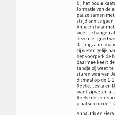
Bij het poule kaat
formatie van de ee
pauze samen met I
strijd aan te gaan
Anna en haar mate
weet te hangen al
deze niet goed wee
0. Langzaam maar 
zij weten gelijk a
het voorperk de b
daarmee keert de 
tandje bij weet t
sturen waarvan Je
ditmaal op de 1-1 
Roelie, Jeska en 
want zij weten al
Roelie de voorspro
plaatsen op de 1-2
Anna, Iris en Fie