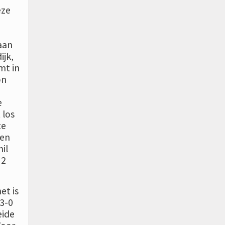
eze
aan
ijk,
mt in
on
e
 los
te
ren
il
 2
et is
 3-0
eide