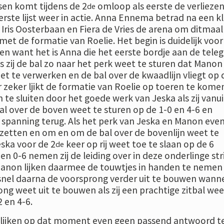
sen komt tijdens de 2
omloop als eerste de verlieze
de
rste lijst weer in actie. Anna Ennema betrad na een k
ris Oosterbaan en Fiera de Vries de arena om ditmaal
 met de formatie van Roelie. Het begin is duidelijk voor
n want het is Anna die het eerste bordje aan de teleg
s zij de bal zo naar het perk weet te sturen dat Manon
t te verwerken en de bal over de kwaadlijn vliegt op 
zeker ljikt de formatie van Roelie op toeren te kome
an te sluiten door het goede werk van Jeska als zij vanui
al over de boven weet te sturen op de 1-0 en 4-6 en
spanning terug. Als het perk van Jeska en Manon eve
e zetten en om en om de bal over de bovenlijn weet te
ska voor de 2
keer op rij weet toe te slaan op de 6
de
en 0-6 nemen zij de leiding over in deze onderlinge stri
Manon lijken daarmee de touwtjes in handen te nemen
 snel daarna de voorsprong verder uit te bouwen wann
ng weet uit te bouwen als zij een prachtige zitbal wee
 en 4-6.
ra lijken op dat moment even geen passend antwoord t