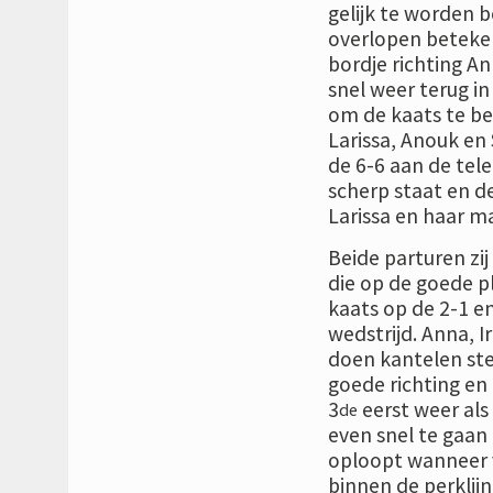
gelijk te worden b
overlopen beteken
bordje richting A
snel weer terug in
om de kaats te be
Larissa, Anouk en
de 6-6 aan de tel
scherp staat en d
Larissa en haar m
Beide parturen zi
die op de goede pl
kaats op de 2-1 e
wedstrijd. Anna, Ir
doen kantelen ste
goede richting en 
3
eerst weer als 
de
even snel te gaan 
oploopt wanneer 
binnen de perklijn