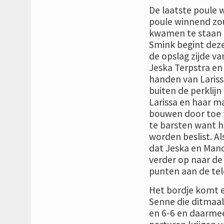
De laatste poule 
poule winnend zou
kwamen te staan h
Smink begint dez
de opslag zijde va
Jeska Terpstra en
handen van Laris
buiten de perklijn
Larissa en haar m
bouwen door toe te
te barsten want h
worden beslist. Al
dat Jeska en Mano
verder op naar de 
punten aan de tele
Het bordje komt e
Senne die ditmaal 
en 6-6 en daarmee