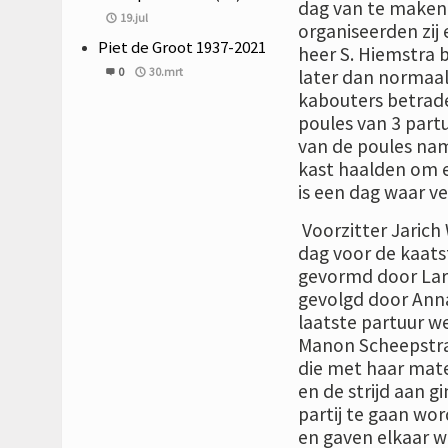
dag van te maken e
19.jul
organiseerden zij 
Piet de Groot 1937-2021
heer S. Hiemstra b
0
30.mrt
later dan normaal 
kabouters betrade
poules van 3 partu
van de poules name
kast haalden om e
is een dag waar ve
Voorzitter Jarich 
dag voor de kaats
gevormd door Lar
gevolgd door Anna
laatste partuur w
Manon Scheepstra.
die met haar mate
en de strijd aan 
partij te gaan wo
en gaven elkaar w