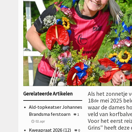
Als het zonnetje 
Gerelateerde Artikelen
18
mei 2025 bel
de
Ald-topkeatser Johannes
waar de dames ho
veld van korfbalv
Brandsma ferstoarn
1
Voor het eerst rei
02.apr
Grins” heeft deze
Kweapraat 2026 (12)
0