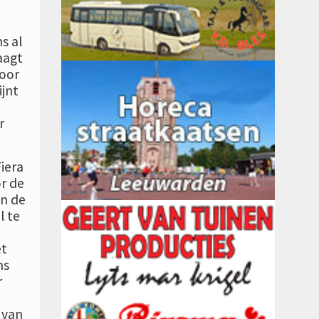
s al
aagt
voor
ijnt
r
iera
or de
in de
l te
et
ns
r
 van