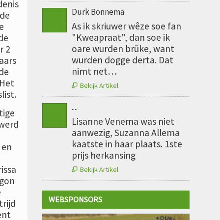
denis
Durk Bonnema
 de
As ik skriuwer wêze soe fan
e
"Kweapraat", dan soe ik
de
oare wurden brûke, want
r 2
wurden dogge derta. Dat
aars
nimt net…
 de
 Het
Bekijk Artikel

ist.
....
tige
Lisanne Venema was niet
 werd
aanwezig, Suzanna Allema
kaatste in haar plaats. 1ste
 en
prijs herkansing
issa
Bekijk Artikel

egon
e
WEBSPONSORS
rijd
ent