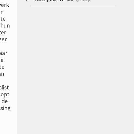
werk
en
 te
 hun
ter
eer
aar
te
de
an
list
oopt
t de
sing