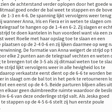
zien de achterstand verder oplopen door het goede 
 ditmaal goed onder de bal weet te stappen en de bov
de 1-3 en 4-6. De spanning lijkt vervolgens weer terug
ij wanneer Anna, Iris en Fiera er in weten te slagen om
elegraaf te hangen op de 1-4 en 6-2. Zij slagen er ech
strijd te doen kantelen in hun voordeel want via een z
rst weet Roelie met haar opslag toe te slaan en een
e plaatsen op de 2-4 0-6 en zij lijken daarmee op weg n
erwinning. De formatie van Anna weigert de strijd op 
voor elke 2 punten aan de telegraaf vechten en weten 
te brengen tot de 3-5 als zij ditmaal weten toe te sla
e strijd lijkt vervolgens weer in alle hevigheid los te
daarop verkaatste eerst dient op de 6-6 te worden bes
s er in slaagt om de bal tot in het perk te retourneren l
tot een eerst op de 4-5. Beide parturen blijven alles ui
en elkaar geen duimbreedte ruimte waardoor de beslis
2
6-6 van deze onderlinge strijd valt. Als Jeska goed
de
te stappen op de 4-5 6-6 stelt zij hun eerste poule
.