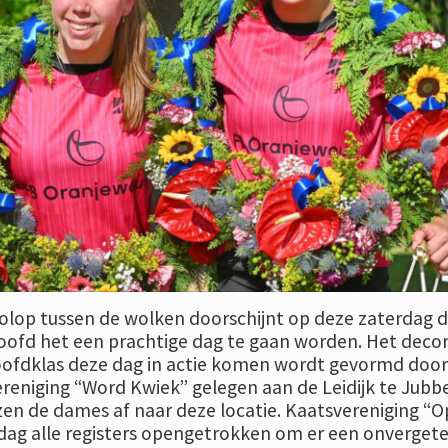
volop tussen de wolken doorschijnt op deze zaterdag 
oofd het een prachtige dag te gaan worden. Het deco
ofdklas deze dag in actie komen wordt gevormd door
ereniging “Word Kwiek” gelegen aan de Leidijk te Jubb
zen de dames af naar deze locatie. Kaatsvereniging “Op
 dag alle registers opengetrokken om er een onvergetel