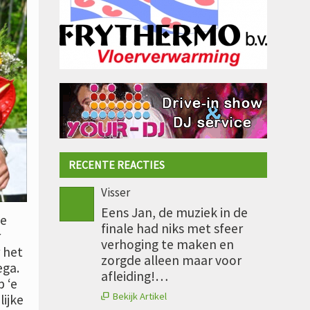
RECENTE REACTIES
Visser
Eens Jan, de muziek in de
de
finale had niks met sfeer
r
verhoging te maken en
 het
zorgde alleen maar voor
ega.
afleiding!…
 ‘e
Bekijk Artikel
ijke
