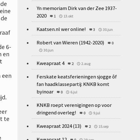
nde
Yn memoriam Dirk van der Zee 1937-
leine
2020
1
13.okt
 de
Kaatsen.nl wer online!
3
30.jun
raaf
Robert van Wieren (1942-2020)
0
de 6-
30.jun
n en
t
Kweapraat 4
2
2.aug
n een
Ferskate keatsferieningen sjogge ôf
fan haadklassepartij: KNKB komt
byinoar
0
6.jul
jd.
KNKB roept verenigingen op voor
eer
dringend overleg!
0
9.jul
t te
Kweapraat 2024 (13)
2
15.sep
e
Kweapraat 12
0
29.sep