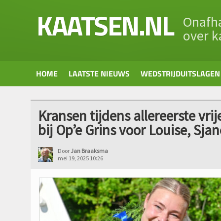
KAATSEN.NL
Onafha
over k
HOME
LAATSTE NIEUWS
WEDSTRIJDUITSLAGEN
Kransen tijdens allereerste vr
bij Op’e Grins voor Louise, Sja
Door
Jan Braaksma
mei 19, 2025 10:26