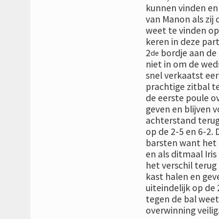
kunnen vinden en 
van Manon als zij
weet te vinden op 
keren in deze part
2
bordje aan de t
de
niet in om de wed
snel verkaatst ee
prachtige zitbal t
de eerste poule ov
geven en blijven 
achterstand terug 
op de 2-5 en 6-2. D
barsten want het 
en als ditmaal Iri
het verschil terug 
kast halen en gev
uiteindelijk op de 
tegen de bal weet 
overwinning veilig