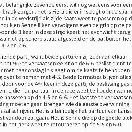
t belangrijke zevende eerst wil nog wel eens voor een
raak zorgen. Het is Fiera die er in slaagt om de span
n in de wedstrijd als zijde kaats weet te passeren op d
 Anouk en Senne lijken vervolgens even de grip op de par
 voor de 3 keer in deze strijd keert het evenwicht terug 
issa niet op scherp staat afgesteld en de bal buiten het
4-2 en 2-6.
nnende partij want beide parturen zij zeer aan elkaar
 het 9
te verkaatsen eerst op de 6-6 beslist dient te
de
r met haar opslag in slaagt om de kaats te behouden
ng over te nemen met 4-5. Beide formaties blijven alles 
rdoor voor de 4
keer in deze partij de beslissing pas 
de
 Senne die hun partuur in de race weet te houden wann
te passeren op de 4-5 en 6-6. Het laatste te verkaatsen
issing moeten gaan brengen wie de eerste overwinning 
zal schrijven. Het is uiteindelijk het partuur van Laris
st vandoor zal gaan. Het is Senne die op de goede ple
t in het perk weet te retourneren op de 5-5 en 6-0.