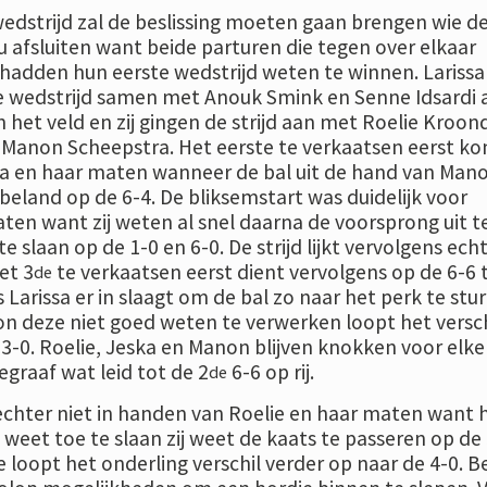
wedstrijd zal de beslissing moeten gaan brengen wie d
 afsluiten want beide parturen die tegen over elkaar
adden hun eerste wedstrijd weten te winnen. Larissa
e wedstrijd samen met Anouk Smink en Senne Idsardi 
n het veld en zij gingen de strijd aan met Roelie Kroond
 Manon Scheepstra. Het eerste te verkaatsen eerst ko
sa en haar maten wanneer de bal uit de hand van Man
 beland op de 6-4. De bliksemstart was duidelijk voor
aten want zij weten al snel daarna de voorsprong uit t
 slaan op de 1-0 en 6-0. De strijd lijkt vervolgens echt
et 3
te verkaatsen eerst dient vervolgens op de 6-6 
de
s Larissa er in slaagt om de bal zo naar het perk te stu
n deze niet goed weten te verwerken loopt het versch
3-0. Roelie, Jeska en Manon blijven knokken voor elke
graaf wat leid tot de 2
6-6 op rij.
de
chter niet in handen van Roelie en haar maten want h
weet toe te slaan zij weet de kaats te passeren op de
 loopt het onderling verschil verder op naar de 4-0. B