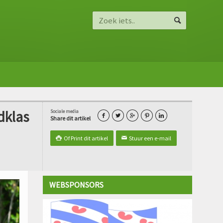
dklas
Sociale media





Share dit artikel
Of Print dit artikel
Stuur een e-mail

✉
WEBSPONSORS