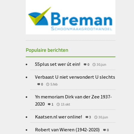
Populaire berichten
55plus set wer út ein!
0
30.jun
Verbaast U niet verwondert U slechts
0
5.feb
Yn memoriam Dirk van der Zee 1937-
2020
1
13.okt
Kaatsen.nl wer online!
3
30.jun
Robert van Wieren (1942-2020)
0