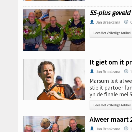
55-plus geveld
Jan Braaksma
0
Lees Het Volledige Artikel
It giet om it p
Jan Braaksma
1
Marsum leit al we
stie it partoer f
yn de finale mei 
Lees Het Volledige Artikel
Alweer maart 
Jan Braaksma
1