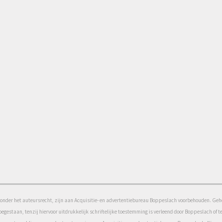
onder het auteursrecht, zijn aan Acquisitie- en advertentiebureau Boppeslach voorbehouden. Gehel
toegestaan, tenzij hiervoor uitdrukkelijk schriftelijke toestemming is verleend door Boppeslach o