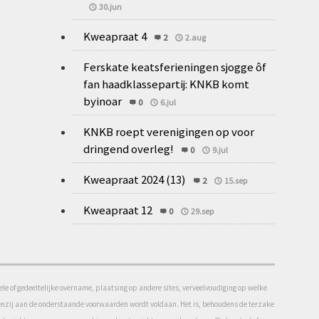
30.jun
Kweapraat 4
2
2.aug
Ferskate keatsferieningen sjogge ôf
fan haadklassepartij: KNKB komt
byinoar
0
6.jul
KNKB roept verenigingen op voor
dringend overleg!
0
9.jul
Kweapraat 2024 (13)
2
15.sep
Kweapraat 12
0
29.sep
e of gedeeltelijke overname, plaatsing op andere sites, verveelvoudiging op welke
f tenzij aan de onderstaande voorwaarden wordt voldaan. Het is, behoudens de terzake