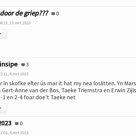
 door de griep???
0
8:15, 15.mrt 2023
▸
rinsipe
3
2:11, 6.mrt 2023
r in skofke efter ús mar it hat my nea loslitten. Yn Ma
an Gert-Anne van der Bos, Taeke Triemstra en Erwin Zijl
5-1 en 2-4 foar doe’t Taeke net
▸
2023
0
1:02, 6.mrt 2023