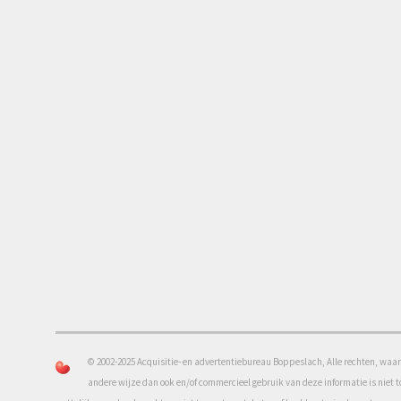
© 2002-2025 Acquisitie- en advertentiebureau Boppeslach, Alle rechten, waar
andere wijze dan ook en/of commercieel gebruik van deze informatie is niet 