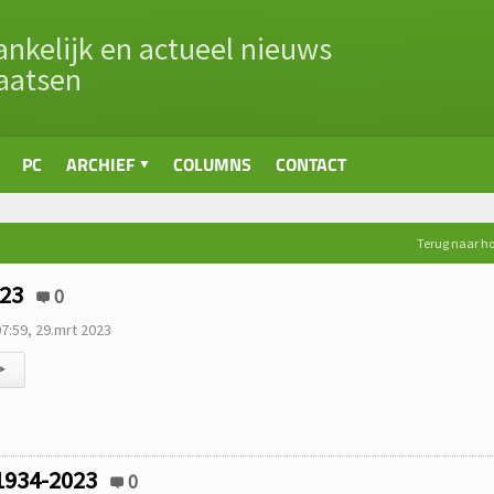
nkelijk en actueel nieuws
aatsen
PC
ARCHIEF
COLUMNS
CONTACT
Terug naar 
23
0
7:59, 29.mrt 2023
▸
1934-2023
0