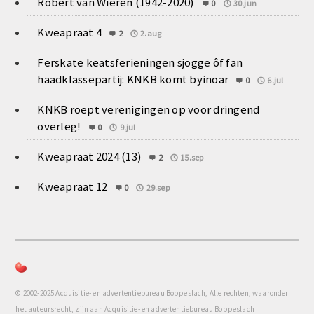
Robert van Wieren (1942-2020)
0
30.jun
Kweapraat 4
2
2.aug
Ferskate keatsferieningen sjogge ôf fan
haadklassepartij: KNKB komt byinoar
0
6.jul
KNKB roept verenigingen op voor dringend
overleg!
0
9.jul
Kweapraat 2024 (13)
2
15.sep
Kweapraat 12
0
29.sep
© 2002-2025 Acquisitie- en advertentiebureau Boppeslach, Alle rechten, waaronder
het auteursrecht, zijn aan Acquisitie- en advertentiebureau Boppeslach