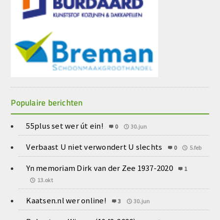
Populaire berichten
55plus set wer út ein!
0
30.jun
Verbaast U niet verwondert U slechts
0
5.feb
Yn memoriam Dirk van der Zee 1937-2020
1
13.okt
Kaatsen.nl wer online!
3
30.jun