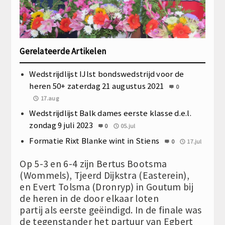
Gerelateerde Artikelen
Wedstrijdlijst IJlst bondswedstrijd voor de
heren 50+ zaterdag 21 augustus 2021
0
17.aug
Wedstrijdlijst Balk dames eerste klasse d.e.l.
zondag 9 juli 2023
0
05.jul
Formatie Rixt Blanke wint in Stiens
0
17.jul
Op 5-3 en 6-4 zijn Bertus Bootsma
(Wommels), Tjeerd Dijkstra (Easterein),
en Evert Tolsma (Dronryp) in Goutum bij
de heren in de door elkaar loten
partij als eerste geëindigd. In de finale was
de tegenstander het partuur van Egbert