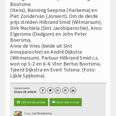
Bootsma
(Itens), Nanning Seepma (Harkema) en
Piet Zondervan (Jorwert). Om de derde
prijs streden Hilbrand Smid (Witmarsum),
Dirk Machiela (Sint Jacobiparochie), Anco
Elgersma (Dedgum) en John Peter
Boersma,
Anne de Vries (beide uit Sint
Annaparochie) en André Dijkstra
(Witmarsum). Partuur Hilbrand Smid c.s.
won op 5-2 en 6-4. Vlnr: Bertus Bootsma,
Tjeerd Dijkstra en Evert Tolsma. (Foto:
Lijkle Spijksma).
Sociale media





Share dit artikel
Of Print dit artikel
Stuur een e-mail

✉
Door
Jan Braaksma