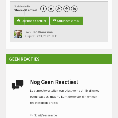
Sociale media





Share dit artikel
Of Print dit artikel
Stuur een e-mail

✉
Door
Jan Braaksma
augustus 23, 2022 18:11
GEEN REACTIES
Nog Geen Reacties!

Laat me Je vertellen een triest verhaal ! Er zijn nog
geen reacties, maar U kunt de eerste zijn om een
reactie op dit artikel.
Schrijf een reactie
