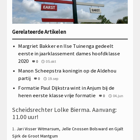
Gerelateerde Artikelen
Margriet Bakker en Ilse Tuinenga gedeelt
eerste in jaarklassement dames hoofdklasse
2020
0
05.okt
Manon Scheepstra koningin op de Aldehou
partij
0
19.sep
Formatie Paul Dijkstra wint in Anjum bij de
heren eerste klasse vrije formatie
0
04.jun
Scheidsrechter Lolke Bierma. Aanvang:
11.00 uur!
1.
Jari Visser
Witmarsum,
Jelle Cnossen
Bolsward en
Gjalt
Sjirk de Groot
Mantgum