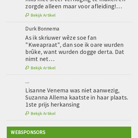
zorgde alleen maar voor afleiding!…
Bekijk Artikel

Durk Bonnema
As ik skriuwer wêze soe fan
"Kweapraat", dan soe ik oare wurden
brûke, want wurden dogge derta. Dat
nimt net…
Bekijk Artikel

....
Lisanne Venema was niet aanwezig,
Suzanna Allema kaatste in haar plaats.
1ste prijs herkansing
Bekijk Artikel

WEBSPONSORS