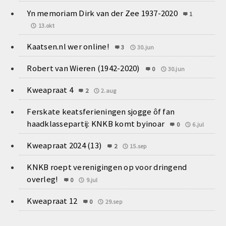
Yn memoriam Dirk van der Zee 1937-2020
1
13.okt
Kaatsen.nl wer online!
3
30.jun
Robert van Wieren (1942-2020)
0
30.jun
Kweapraat 4
2
2.aug
Ferskate keatsferieningen sjogge ôf fan
haadklassepartij: KNKB komt byinoar
0
6.jul
Kweapraat 2024 (13)
2
15.sep
KNKB roept verenigingen op voor dringend
overleg!
0
9.jul
Kweapraat 12
0
29.sep