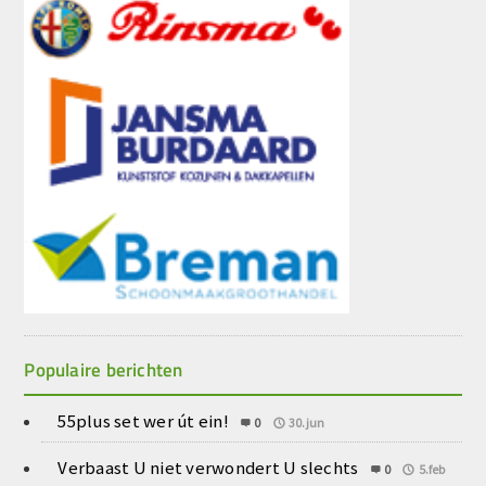
Populaire berichten
55plus set wer út ein!
0
30.jun
Verbaast U niet verwondert U slechts
0
5.feb