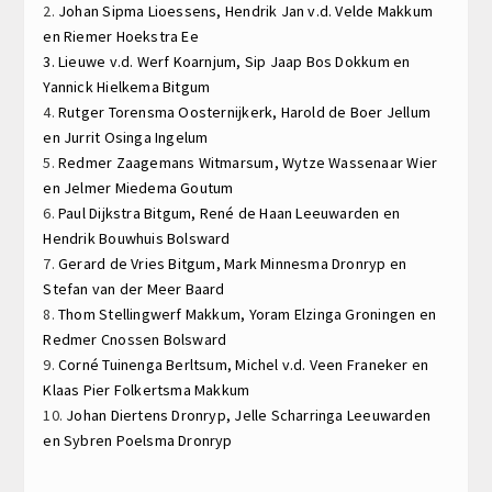
2.
Johan Sipma
Lioessens,
Hendrik Jan v.d. Velde
Makkum
en
Riemer Hoekstra
Ee
3.
Lieuwe v.d. Werf
Koarnjum,
Sip Jaap Bos
Dokkum en
Yannick Hielkema
Bitgum
4.
Rutger Torensma
Oosternijkerk,
Harold de Boer
Jellum
en
Jurrit Osinga
Ingelum
5.
Redmer Zaagemans
Witmarsum,
Wytze Wassenaar
Wier
en
Jelmer Miedema
Goutum
6.
Paul Dijkstra
Bitgum,
René de Haan
Leeuwarden en
Hendrik Bouwhuis
Bolsward
7.
Gerard de Vries
Bitgum,
Mark Minnesma
Dronryp en
Stefan van der Meer
Baard
8.
Thom Stellingwerf
Makkum,
Yoram Elzinga
Groningen en
Redmer Cnossen
Bolsward
9.
Corné Tuinenga
Berltsum,
Michel v.d. Veen
Franeker en
Klaas Pier Folkertsma
Makkum
10.
Johan Diertens
Dronryp,
Jelle Scharringa
Leeuwarden
en
Sybren Poelsma
Dronryp