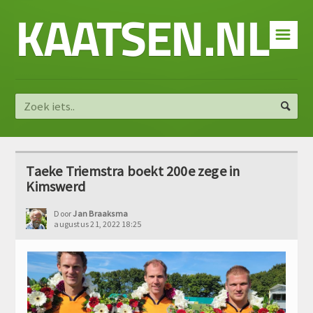
KAATSEN.NL
☰
Taeke Triemstra boekt 200e zege in
Kimswerd
Door
Jan Braaksma
augustus 21, 2022 18:25