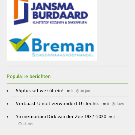
Populaire berichten
55plus set wer út ein!
0
30.jun
Verbaast U niet verwondert U slechts
0
5.feb
Yn memoriam Dirk van der Zee 1937-2020
1
13.okt