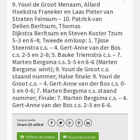
9. Youri de Groot Menaam, Allard
Hoekstra Franeker en Laas Pieter van
Straten Feinsum – 10. Patrick van
Dellen Berltsum, Thomas
Dijkstra Berltsum en Steven Koster Tzum
5-3 en 6-4; Tweede omloop: 1. Tjisse
Steenstra c.s. – 4. Gert-Anne van der Bos
c.s. 2-5 en 2-6; 5. Bauke Triemstra c.s. – 7.
Marten Bergsma c.s. 5-5 en 6-6 (Marten
Bergsma wint); 9. Youri de Groot c.s.
staand nummer; Halve finale: 9. Youri de
Groot c.s. – 4. Gert-Anne van der Bos c.s. 0-
5 en 0-6; 7. Marten Bergsma c.s. staand
nummer; Finale: 7. Marten Bergsma c.s. – 4.
Gert-Anne van der Bos c.s. 2-5 en 6-6.
Sociale media





Share dit artikel
Of Print dit artikel
Stuur een e-mail

✉