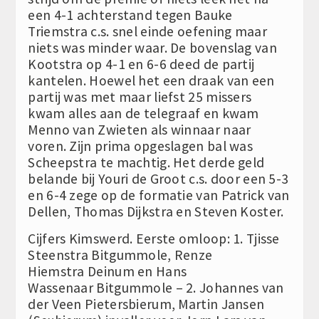
een 4-1 achterstand tegen Bauke
Triemstra c.s. snel einde oefening maar
niets was minder waar. De bovenslag van
Kootstra op 4-1 en 6-6 deed de partij
kantelen. Hoewel het een draak van een
partij was met maar liefst 25 missers
kwam alles aan de telegraaf en kwam
Menno van Zwieten als winnaar naar
voren. Zijn prima opgeslagen bal was
Scheepstra te machtig. Het derde geld
belande bij Youri de Groot c.s. door een 5-3
en 6-4 zege op de formatie van Patrick van
Dellen, Thomas Dijkstra en Steven Koster.
Cijfers Kimswerd. Eerste omloop: 1. Tjisse
Steenstra Bitgummole, Renze
Hiemstra Deinum en Hans
Wassenaar Bitgummole – 2. Johannes van
der Veen Pietersbierum, Martin Jansen