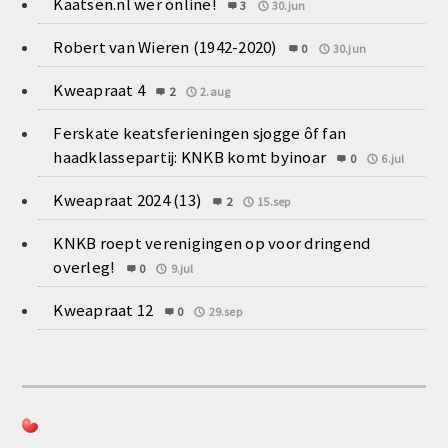
Kaatsen.nl wer online!
3
30.jun
Robert van Wieren (1942-2020)
0
30.jun
Kweapraat 4
2
2.aug
Ferskate keatsferieningen sjogge ôf fan
haadklassepartij: KNKB komt byinoar
0
6.jul
Kweapraat 2024 (13)
2
15.sep
KNKB roept verenigingen op voor dringend
overleg!
0
9.jul
Kweapraat 12
0
29.sep