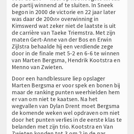
de partij winnend af te sluiten. In Sneek
begon in 2000 de victorie en 22 jaar later
was daar de 200
overwinning in
ste
Kimswerd wat zeker niet de laatste is uit
de carrière van Taeke Triemstra. Met zijn
maten Gert-Anne van der Bos en Erwin
Zijlstra behaalde hij een verdiende zege
door in de finale met 5-2 en 6-6 te winnen
van Marten Bergsma, Hendrik Kootstra en
Menno van Zwieten.
Door een handblessure liep opslager
Marten Bergsma er voor spek en bonen bij
maar de ranking punten weerhielden hem
er van om niet te kaatsen. Na het
wegvallen van Dylan Drent moet Bergsma
de komende weken wel opdraven om niet
door het punten verlies in de eerste klas te
belanden met zijn trio. Kootstra en Van
Zwieten konden tot 3 om 2 in de pas