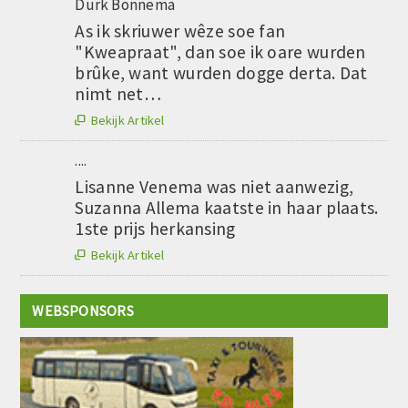
Durk Bonnema
As ik skriuwer wêze soe fan
"Kweapraat", dan soe ik oare wurden
brûke, want wurden dogge derta. Dat
nimt net…
Bekijk Artikel

....
Lisanne Venema was niet aanwezig,
Suzanna Allema kaatste in haar plaats.
1ste prijs herkansing
Bekijk Artikel

WEBSPONSORS