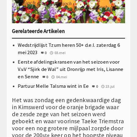
Gerelateerde Artikelen
Wedstrijdlijst Tzum heren 50+ d.e.l. zaterdag 6
mei 2023
0
03.mei
Eerste afdelingskransen van het seizoen voor
V.v.V “Sjirk de Wal” uit Dronrijp met Iris, Lisanne
en Senne
0
04.mei
Partuur Melle Talsma wint in Ee
0
23.jul
Het was zondag een gedenkwaardige dag
in Kimswerd voor de oranje brigade waar
de zesde zege van het seizoen werd
geboekt en waar voorinse Taeke Triemstra
voor een nog grotere mijlpaal zorgde door
voor de 200
keer op het hoogste niveau
ste