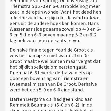
een mooie voorsprong. De bovenslag van
Triemstra op 3-0 en 6-6 strooide nog meer
zout in de open wonde. Want het deed hen
alle drie zichtbaar pijn dat de wind ook wel
eens uit de andere hoek kan komen. Hans
Wassenaar sloeg daarna zowel op 4-0 en 6-
6 en 5-1 en 6-6 boven maar op 5-2 en 6-2
lag ook voor hem de kaats te ver.
De halve finale tegen Youri de Groot c.s.
was het aankijken niet waard. Trio De
Groot maakte wel punten maar vergat dat
het bij dit spelletje om eersten gaat.
Driemaal 6-6 leverde derhalve niets op
door een bovenslag van Triemstra en
tweemaal missen van De Groot. Derhalve
werd het een 5-0 en 6-0 eindstand.
Marten Bergsma c.s. had geen kind aan
Remmelt Bouma c.s. (5-0 en 6-2). In de
strijd om de premie of niets leek het na