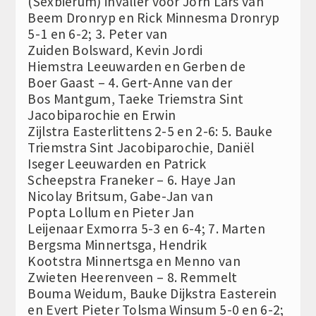
(Sexbierum) invaller voor Jorn Lars van
Beem Dronryp en Rick Minnesma Dronryp
5-1 en 6-2; 3. Peter van
Zuiden Bolsward, Kevin Jordi
Hiemstra Leeuwarden en Gerben de
Boer Gaast – 4. Gert-Anne van der
Bos Mantgum, Taeke Triemstra Sint
Jacobiparochie en Erwin
Zijlstra Easterlittens 2-5 en 2-6: 5. Bauke
Triemstra Sint Jacobiparochie, Daniël
Iseger Leeuwarden en Patrick
Scheepstra Franeker – 6. Haye Jan
Nicolay Britsum, Gabe-Jan van
Popta Lollum en Pieter Jan
Leijenaar Exmorra 5-3 en 6-4; 7. Marten
Bergsma Minnertsga, Hendrik
Kootstra Minnertsga en Menno van
Zwieten Heerenveen – 8. Remmelt
Bouma Weidum, Bauke Dijkstra Easterein
en Evert Pieter Tolsma Winsum 5-0 en 6-2;