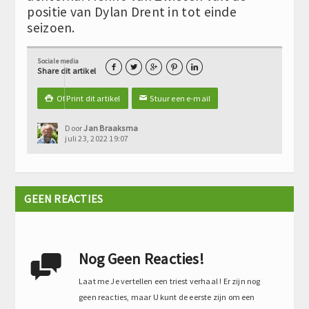
positie van Dylan Drent in tot einde
seizoen.
Sociale media





Share dit artikel
Of Print dit artikel
Stuur een e-mail

✉
Door
Jan Braaksma
juli 23, 2022 19:07
GEEN REACTIES
Nog Geen Reacties!

Laat me Je vertellen een triest verhaal ! Er zijn nog
geen reacties, maar U kunt de eerste zijn om een