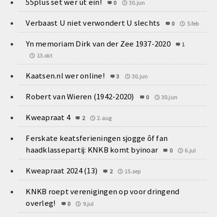
55plus set wer út ein!
0
30.jun
Verbaast U niet verwondert U slechts
0
5.feb
Yn memoriam Dirk van der Zee 1937-2020
1
13.okt
Kaatsen.nl wer online!
3
30.jun
Robert van Wieren (1942-2020)
0
30.jun
Kweapraat 4
2
2.aug
Ferskate keatsferieningen sjogge ôf fan
haadklassepartij: KNKB komt byinoar
0
6.jul
Kweapraat 2024 (13)
2
15.sep
KNKB roept verenigingen op voor dringend
overleg!
0
9.jul