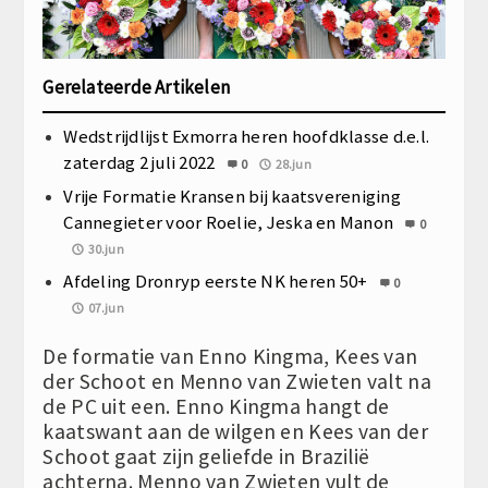
Gerelateerde Artikelen
Wedstrijdlijst Exmorra heren hoofdklasse d.e.l.
zaterdag 2 juli 2022
0
28.jun
Vrije Formatie Kransen bij kaatsvereniging
Cannegieter voor Roelie, Jeska en Manon
0
30.jun
Afdeling Dronryp eerste NK heren 50+
0
07.jun
De formatie van Enno Kingma, Kees van
der Schoot en Menno van Zwieten valt na
de PC uit een. Enno Kingma hangt de
kaatswant aan de wilgen en Kees van der
Schoot gaat zijn geliefde in Brazilië
achterna. Menno van Zwieten vult de