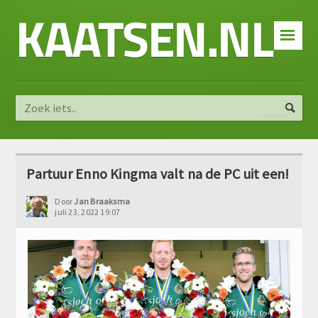
KAATSEN.NL
☰
Partuur Enno Kingma valt na de PC uit een!
Door
Jan Braaksma
juli 23, 2022 19:07