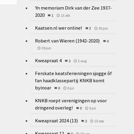
Yn memoriam Dirk van der Zee 1937-
2020
1
13.okt
Kaatsen.nl wer online!
3
30.jun
Robert van Wieren (1942-2020)
0
30.jun
Kweapraat 4
2
2.aug
Ferskate keatsferieningen sjogge ôf
fan haadklassepartij: KNKB komt
byinoar
0
6.jul
KNKB roept verenigingen op voor
dringend overleg!
0
9.jul
Kweapraat 2024 (13)
2
15.sep
Kweapraat 12
0
29.sep