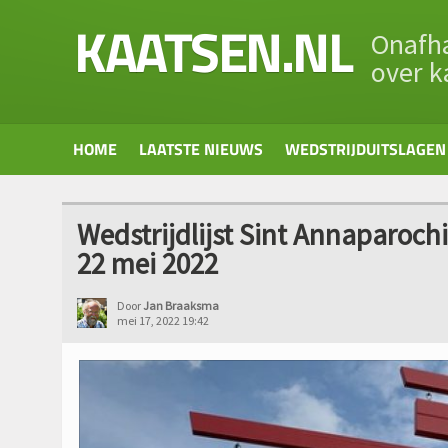
KAATSEN.NL
Onafha
over k
HOME
LAATSTE NIEUWS
WEDSTRIJDUITSLAGEN
Wedstrijdlijst Sint Annaparoch
22 mei 2022
Door
Jan Braaksma
mei 17, 2022 19:42