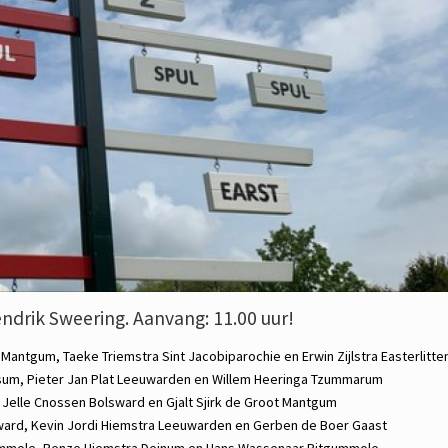
ndrik Sweering. Aanvang: 11.00 uur!
s
Mantgum,
Taeke Triemstra
Sint Jacobiparochie en
Erwin Zijlstra
Easterlitte
sum,
Pieter Jan Plat
Leeuwarden en
Willem Heeringa
Tzummarum
,
Jelle Cnossen
Bolsward en
Gjalt Sjirk de Groot
Mantgum
ward,
Kevin Jordi Hiemstra
Leeuwarden en
Gerben de Boer
Gaast
mmole,
Renze Hiemstra
Deinum en
Hans Wassenaar
Bitgummole