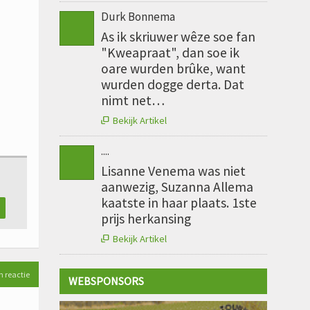
Durk Bonnema
As ik skriuwer wêze soe fan
"Kweapraat", dan soe ik
oare wurden brûke, want
wurden dogge derta. Dat
nimt net…
Bekijk Artikel

....
Lisanne Venema was niet
aanwezig, Suzanna Allema
kaatste in haar plaats. 1ste
prijs herkansing
Bekijk Artikel

n reactie
WEBSPONSORS