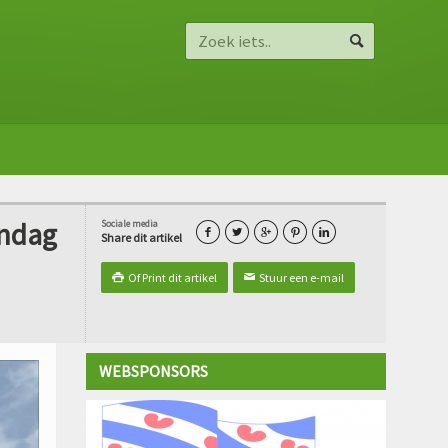
ondag
Sociale media





Share dit artikel
Of Print dit artikel
Stuur een e-mail

✉
WEBSPONSORS