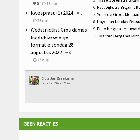
0
15.mei
6.
Paul Dijkstra
Bitgum,
R
Kweapraat (1) 2024
0
7.
Youri de Groot
Menaam,
26.mei
8.
Haye Jan Nicolay
Brits
9.
Enno Kingma
Leeuwar
Wedstrijdlijst Grou dames
10.
Marten Bergsma
Minn
hoofdklasse vrije
formatie zondag 28
augustus 2022
0
23.aug
Door
Jan Braaksma
mei 17, 2022 19:42
GEEN REACTIES