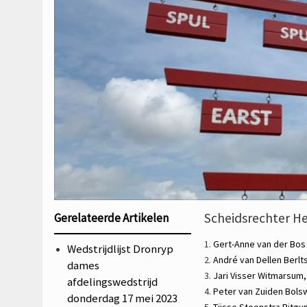
Scheidsrechter He
Gerelateerde Artikelen
1.
Gert-Anne van der Bo
Wedstrijdlijst Dronryp
2.
André van Dellen
Berlt
dames
3.
Jari Visser
Witmarsum
afdelingswedstrijd
4.
Peter van Zuiden
Bols
donderdag 17 mei 2023
5.
Tjisse Steenstra
Bitgu