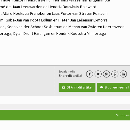
ené de Haan
Leeuwarden en
Hendrik Bouwhuis
Bolsward
 Allard Hoekstra Franeker en
Laas Pieter van Straten
Feinsum
um,
Gabe-Jan van Popta
Lollum en
Pieter Jan Leijenaar
Exmorra
den,
Kees van der Schoot
Sexbierum en
Menno van Zwieten
Heerenveen
ertsga,
Dylan Drent
Harlingen en
Hendrik Kootstra
Minnertsga
Sociale media





Share dit artikel
Of Print dit artikel
Stuur een e-mail

✉
Schrijf ee