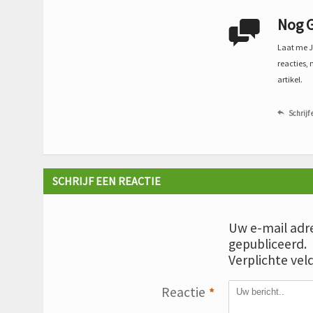
Nog G

Laat me Je
reacties, 
artikel.
Schrijf 

SCHRIJF EEN REACTIE
Uw e-mail adre
gepubliceerd.
Verplichte vel
Reactie
*