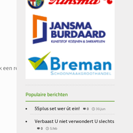
 een reactie plaats.
Populaire berichten
55plus set wer út ein!
0
30.jun
Verbaast U niet verwondert U slechts
0
5.feb