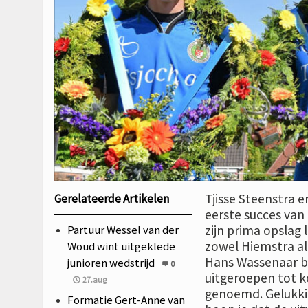
Tjisse Steenstra 
Gerelateerde Artikelen
eerste succes van
Partuur Wessel van der
zijn prima opslag 
zowel Hiemstra als
Woud wint uitgeklede
Hans Wassenaar bij
junioren wedstrijd
0
uitgeroepen tot ko
27.aug
genoemd. Gelukki
Formatie Gert-Anne van