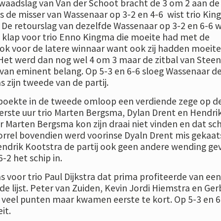
kwaadslag van Van der Schoot bracht de 3 om 2 aan de
s de misser van Wassenaar op 3-2 en 4-6 wist trio Ki
. De retourslag van dezelfde Wassenaar op 3-2 en 6-6 
e klap voor trio Enno Kingma die moeite had met de
ook voor de latere winnaar want ook zij hadden moeit
. Het werd dan nog wel 4 om 3 maar de zitbal van Steen
 van eminent belang. Op 5-3 en 6-6 sloeg Wassenaar de
 zijn tweede van de partij.
 boekte in de tweede omloop een verdiende zege op d
erste uur trio Marten Bergsma, Dylan Drent en Hendri
r Marten Bergsma kon zijn draai niet vinden en dat sc
orrel bovendien werd voorinse Dyaln Drent mis gekaat
ndrik Kootstra de partij ook geen andere wending ge
6-2 het schip in.
 voor trio Paul Dijkstra dat prima profiteerde van een
 lijst. Peter van Zuiden, Kevin Jordi Hiemstra en Ge
veel punten maar kwamen eerste te kort. Op 5-3 en 6
it.