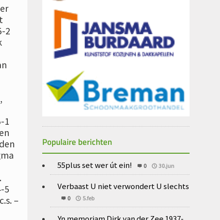
er
t
5-2
k
an
,
5-1
 en
Populaire berichten
rden
ngma
55plus set wer út ein!
0
30.jun
.
Verbaast U niet verwondert U slechts
4-5
0
5.feb
.s. –
Yn memoriam Dirk van der Zee 1937-