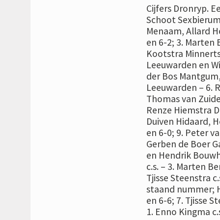
Cijfers Dronryp. 
Schoot Sexbierum
Menaam, Allard Ho
en 6-2; 3. Marten
Kootstra Minnerts
Leeuwarden en Wi
der Bos Mantgum, 
Leeuwarden – 6. 
Thomas van Zuiden
Renze Hiemstra D
Duiven Hidaard, H
en 6-0; 9. Peter 
Gerben de Boer Ga
en Hendrik Bouwh
c.s. – 3. Marten Be
Tjisse Steenstra c.
staand nummer; Hal
en 6-6; 7. Tjisse S
1. Enno Kingma c.s