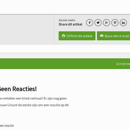
Sociale media





Share dit artikel
Of Print dit artikel
Stuur een e-mail

✉
Schrijf ee
een Reacties!
 vertellen een triest verhaal ! Er zijn nog geen
maar U kunt de eerste zijn om een reactie op dit
een reactie