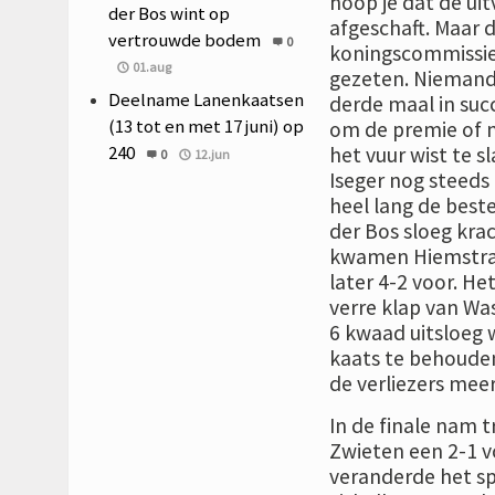
hoop je dat de ui
der Bos wint op
afgeschaft. Maar d
vertrouwde bodem
0
koningscommissie d
01.aug
gezeten. Niemand
Deelname Lanenkaatsen
derde maal in succ
(13 tot en met 17 juni) op
om de premie of n
240
het vuur wist te 
0
12.jun
Iseger nog steeds
heel lang de beste
der Bos sloeg kra
kwamen Hiemstra 
later 4-2 voor. H
verre klap van Wa
6 kwaad uitsloeg w
kaats te behouden 
de verliezers mee
In de finale nam 
Zwieten een 2-1 v
veranderde het sp