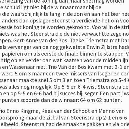
tverkiezing van de koning dan maar snel mag worden
e schuld ligt niet bij de winnaar maar bij de
ie waarschijnlijk te lang in de zon en aan het bier hee
 anders dan opslager Steenstra verdiende het om voo
essie tot koning te worden gekroond. Vooral in de stri
iets was het Steenstra die de niet verwachtte zege no
slapen. Gert-Anne van der Bos, Taeke Triemstra met Dan
 als vervanger van de nog gekwetste Erwin Zijlstra ha
 papieren om als eerste de finale binnen te stappen. 
chtig op en verder dan wat kaatsen voor de middenlijn
en Wassenaar niet. Trio Van der Bos kwam met 3-1 e
et werd 5 om 3 maar een twee missers van Iseger en ee
ssenaar maakte snel 5 om 3 en toen Triemstra op 5-4 
as alles nog mogelijk. Op 5-5 en 6-4 wist Steenstra de
en op 5-5 en 6-6 had hij succes bij Iseger. Een partij w
r punten scoorde dan de winnaar: 64 om 62 punten.
trio Enno Kingma, Kees van der Schoot en Menno van
oorsprong maar de zitbal van Steenstra op 2-1 en 6-6
elbeeld. Steenstra had de smaak te pakken en via dri