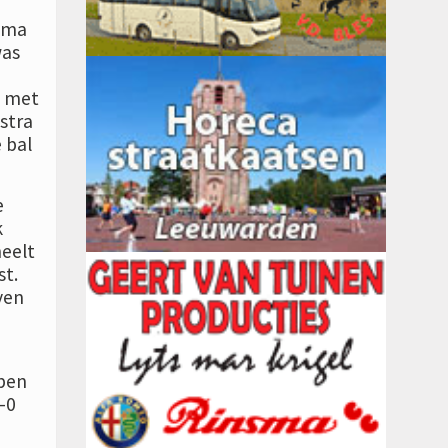
ngma
was
e met
stra
 bal
e
k
heelt
st.
ven
rben
-0