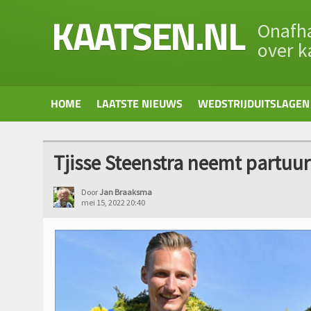
KAATSEN.NL
Onafha
over k
HOME
LAATSTE NIEUWS
WEDSTRIJDUITSLAGEN
Tjisse Steenstra neemt partuur 
Door
Jan Braaksma
mei 15, 2022 20:40