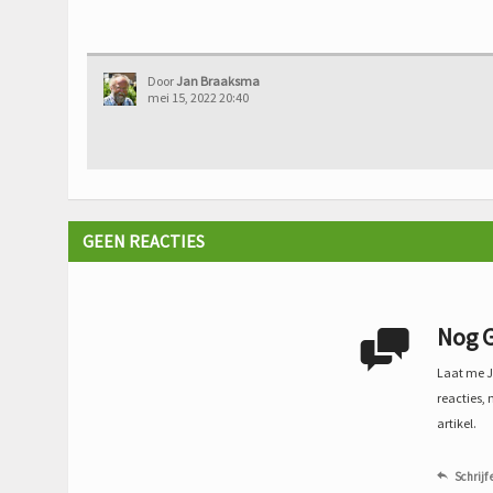
Door
Jan Braaksma
mei 15, 2022 20:40
GEEN REACTIES
Nog G

Laat me Je
reacties, 
artikel.
Schrijf 
