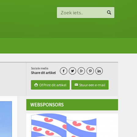
Sociale media





Share dit artikel
Of Print dit artikel
Stuur een e-mail

✉
WEBSPONSORS