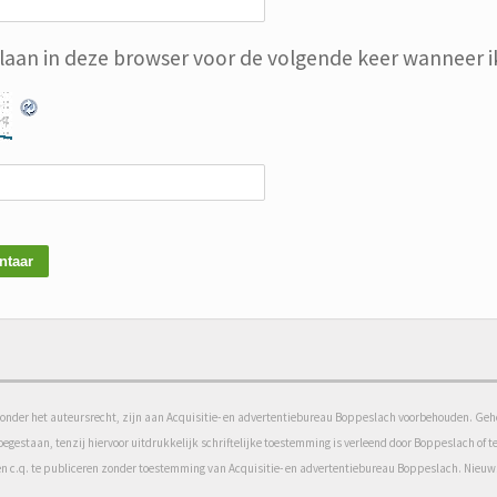
slaan in deze browser voor de volgende keer wanneer ik
onder het auteursrecht, zijn aan Acquisitie- en advertentiebureau Boppeslach voorbehouden. Gehel
toegestaan, tenzij hiervoor uitdrukkelijk schriftelijke toestemming is verleend door Boppeslach o
emen c.q. te publiceren zonder toestemming van Acquisitie- en advertentiebureau Boppeslach. Nie