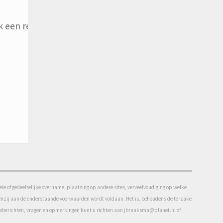
 een reactie plaats.
e of gedeeltelijke overname, plaatsing op andere sites, verveelvoudiging op welke
f tenzij aan de onderstaande voorwaarden wordt voldaan. Het is, behoudens de terzake
uwsberichten, vragen en opmerkingen kunt u richten aan jbraaksma@planet.nl of