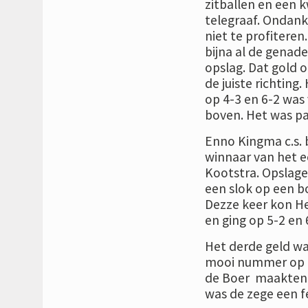
zitballen en een 
telegraaf. Ondank
niet te profiteren
bijna al de genad
opslag. Dat gold 
de juiste richting
op 4-3 en 6-2 was
boven. Het was pas
Enno Kingma c.s.
winnaar van het e
Kootstra. Opslage
een slok op een b
Dezze keer kon He
en ging op 5-2 en 
Het derde geld was
mooi nummer op de
de Boer maakten 
was de zege een fe