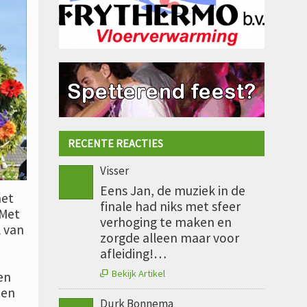
RECENTE REACTIES
Visser
Eens Jan, de muziek in de
het
finale had niks met sfeer
 Met
verhoging te maken en
l van
zorgde alleen maar voor
afleiding!…
Bekijk Artikel
en

ten
Durk Bonnema