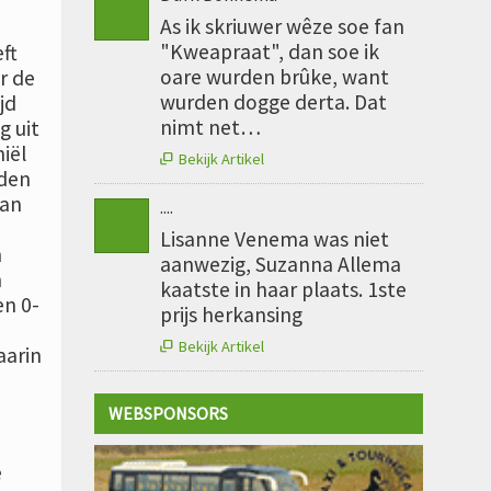
As ik skriuwer wêze soe fan
"Kweapraat", dan soe ik
ft
oare wurden brûke, want
r de
wurden dogge derta. Dat
jd
nimt net…
g uit
iël
Bekijk Artikel

dden
Van
....
Lisanne Venema was niet
n
aanwezig, Suzanna Allema
n
kaatste in haar plaats. 1ste
en 0-
prijs herkansing
Bekijk Artikel

aarin
WEBSPONSORS
e