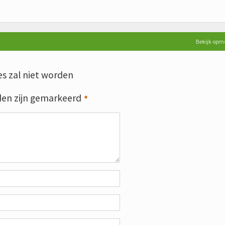
Bekijk opm
s zal niet worden
den zijn gemarkeerd
*