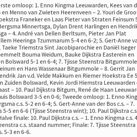
Eerste omloop: 1. Enno Kingma Leeuwarden, Kees van d
 en Menno van Zwieten Heerenveen – 2. Youri de Groo
ekstra Franeker en Laas Pieter van Straten Feinsum 
 Bergsma Minnertsga, Dylan Drent Harlingen en Hendri
ga – 4. André van Dellen Berltsum, Pieter Jan Plat
llem Heeringa Tzummarum 5-4 en 6-2; 5. Gert-Anne v
Taeke Triemstra Sint Jacobiparochie en Daniël Iseger
Remmelt Bouma Weidum, Bauke Dijkstra Easterein en
 Bolsward 5-1 en 6-4; 7. Tjisse Steenstra Bitgummole
einum en Hans Wassenaar Bitgummole – 8. Gerrit Jan
endrik Jan v.d. Velde Makkum en Riemer Hoekstra Ee 
van Zuiden Bolsward, Kevin Jordi Hiemstra Leeuwarden
ast – 10. Paul Dijkstra Bitgum, René de Haan Leeuwa
uis Bolsward 3-5 en 0-6; Tweede omloop: 1. Enno Ki
rgsma c.s. 5-2 en 6-4; 5. Gert-Anne van der Bos c.s. – 7.
s 5-5 en 6-6 (Tjisse Steenstra wint); 10. Paul Dijkstra c.s
ve finale: 10. Paul Dijkstra c.s. – 1. Enno Kingma c.s. 
teenstra c.s. staand nummer; Finale: 7. Tjisse Steenstra c
. 5-3 en 6-6.