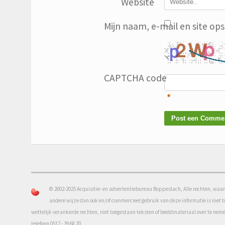
Website
Mijn naam, e-mail en site op
CAPTCHA code
*
© 2002-2025 Acquisitie- en advertentiebureau Boppeslach, Alle rechten, waar
andere wijze dan ook en/of commercieel gebruik van deze informatie is niet 
wettelijk verankerde rechten, niet toegestaan teksten of beeldmateriaal over te n
telefoon 0517 - 39 68 20