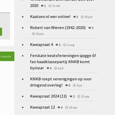
2020
1
13.okt
Kaatsen.nl wer online!
3
30.jun
Robert van Wieren (1942-2020)
0
30.jun
Kweapraat 4
2
2.aug
Ferskate keatsferieningen sjogge ôf
n reactie
fan haadklassepartij: KNKB komt
byinoar
0
6.jul
KNKB roept verenigingen op voor
dringend overleg!
0
9.jul
Kweapraat 2024 (13)
2
15.sep
Kweapraat 12
0
29.sep