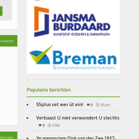
n reactie
Populaire berichten
55plus set wer út ein!
0
30.jun
Verbaast U niet verwondert U slechts
0
5.feb
Yn memoriam Dirk van der Zee 1937-
erkingen