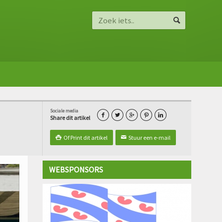
Sociale media





Share dit artikel
Of Print dit artikel
Stuur een e-mail

✉
WEBSPONSORS