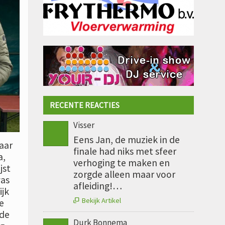
RECENTE REACTIES
Visser
Eens Jan, de muziek in de
aar
finale had niks met sfeer
a,
verhoging te maken en
jst
zorgde alleen maar voor
was
afleiding!…
ijk
Bekijk Artikel
e

 de
Durk Bonnema