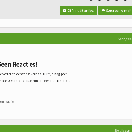
Of Print dit artikel
Stuur een e-mail

✉
Schrijf ee
een Reacties!
 vertellen een triest verhaal ! Er zijn nog geen
maar U kunt de eerste zijn om een reactie op dit
een reactie
Bekijk opm