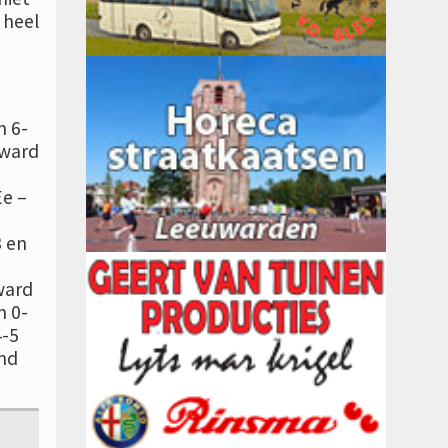
 heel
n 6-
sward
Ee –
3 en
ward
n 0-
4-5
and