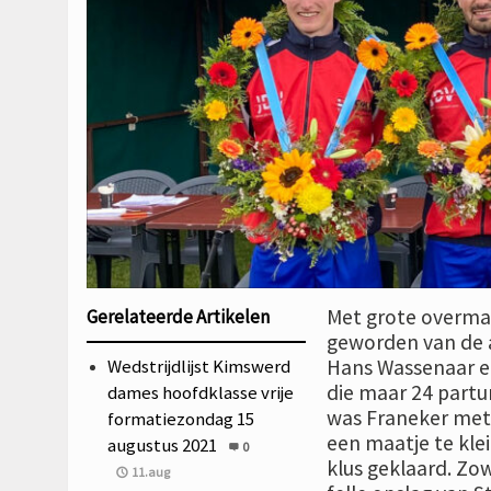
Met grote overmac
Gerelateerde Artikelen
geworden van de af
Wedstrijdlijst Kimswerd
Hans Wassenaar en
die maar 24 partur
dames hoofdklasse vrije
was Franeker met 
formatiezondag 15
een maatje te kle
augustus 2021
0
klus geklaard. Zo
11.aug