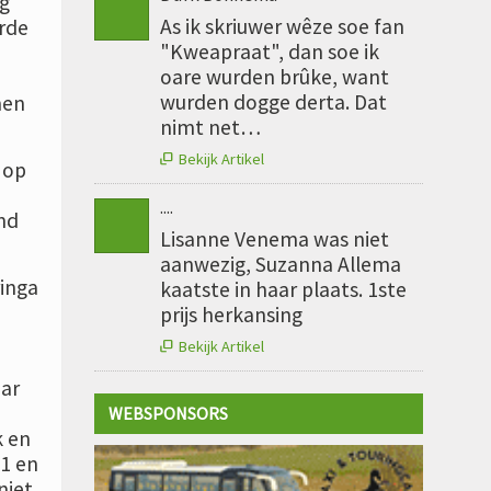
g
As ik skriuwer wêze soe fan
erde
"Kweapraat", dan soe ik
oare wurden brûke, want
wurden dogge derta. Dat
men
nimt net…
Bekijk Artikel

 op
....
nd
Lisanne Venema was niet
aanwezig, Suzanna Allema
ringa
kaatste in haar plaats. 1ste
prijs herkansing
Bekijk Artikel

ar
WEBSPONSORS
k en
1 en
niet