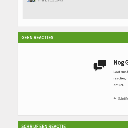
mei 1, 2022 20:45
GEEN REACTIES
Nog G

Laat me Je
reacties, 
artikel.
Schrijf 

SCHRIJF EEN REACTIE