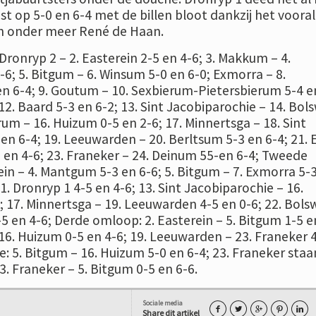
t op 5-0 en 6-4 met de billen bloot dankzij het vooral
an onder meer René de Haan.
 Dronryp 2 – 2. Easterein 2-5 en 4-6; 3. Makkum – 4.
6; 5. Bitgum – 6. Winsum 5-0 en 6-0; Exmorra – 8.
en 6-4; 9. Goutum – 10. Sexbierum-Pietersbierum 5-4 e
 12. Baard 5-3 en 6-2; 13. Sint Jacobiparochie – 14. Bol
Arum – 16. Huizum 0-5 en 2-6; 17. Minnertsga – 18. Sint
n 6-4; 19. Leeuwarden – 20. Berltsum 5-3 en 6-4; 21. 
5 en 4-6; 23. Franeker – 24. Deinum 55-en 6-4; Tweede
in – 4. Mantgum 5-3 en 6-6; 5. Bitgum – 7. Exmorra 5-
1. Dronryp 1 4-5 en 4-6; 13. Sint Jacobiparochie – 16.
; 17. Minnertsga – 19. Leeuwarden 4-5 en 0-6; 22. Bols
-5 en 4-6; Derde omloop: 2. Easterein – 5. Bitgum 1-5 e
 16. Huizum 0-5 en 4-6; 19. Leeuwarden – 23. Franeker 
le: 5. Bitgum – 16. Huizum 5-0 en 6-4; 23. Franeker sta
. Franeker – 5. Bitgum 0-5 en 6-6.
Sociale media





Share dit artikel