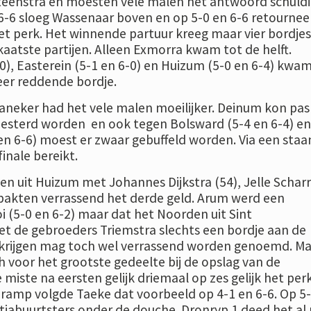
Steenstra en moesten vele malen het antwoord schuldi
n 6-6 sloeg Wassenaar boven en op 5-0 en 6-6 retourne
het perk. Het winnende partuur kreeg maar vier bordjes
ekaatste partijen. Alleen Exmorra kwam tot de helft.
0), Easterein (5-1 en 6-0) en Huizum (5-0 en 6-4) kwa
 eer reddende bordje.
neker had het vele malen moeilijker. Deinum kon pas
esterd worden en ook tegen Bolsward (5-4 en 6-4) en
n 6-6) moest er zwaar gebuffeld worden. Via een staa
nale bereikt.
n uit Huizum met Johannes Dijkstra (54), Jelle Schar
pakten verrassend het derde geld. Arum werd een
i (5-0 en 6-2) maar dat het Noorden uit Sint
t de gebroeders Triemstra slechts een bordje aan de
 krijgen mag toch wel verrassend worden genoemd. Ma
ch voor het grootste gedeelte bij de opslag van de
 miste na eersten gelijk driemaal op zes gelijk het per
ramp volgde Taeke dat voorbeeld op 4-1 en 6-6. Op 5-
tjabuurtsters onder de douche. Dronryp 1 deed het al 