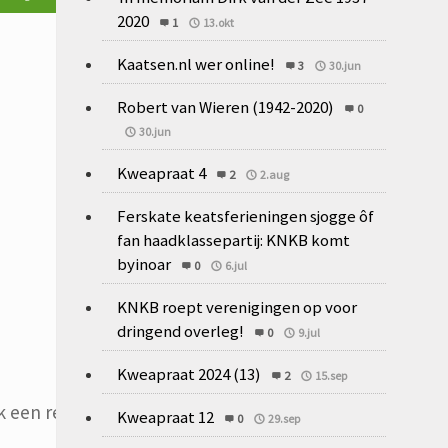
2020
1
13.okt
Kaatsen.nl wer online!
3
30.jun
Robert van Wieren (1942-2020)
0
30.jun
Kweapraat 4
2
2.aug
Ferskate keatsferieningen sjogge ôf
fan haadklassepartij: KNKB komt
byinoar
0
6.jul
KNKB roept verenigingen op voor
dringend overleg!
0
9.jul
Kweapraat 2024 (13)
2
15.sep
 een reactie plaats.
Kweapraat 12
0
29.sep