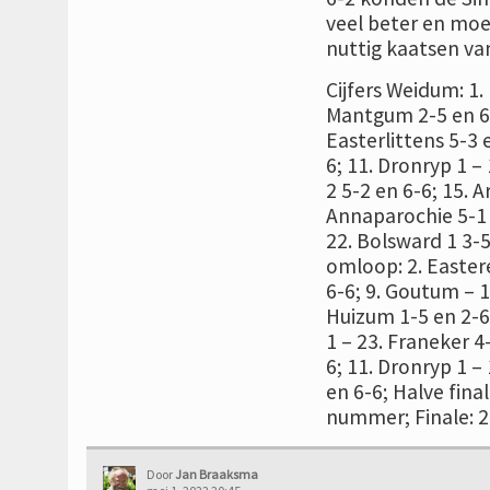
veel beter en moes
nuttig kaatsen v
Cijfers Weidum: 1.
Mantgum 2-5 en 6-
Easterlittens 5-3 
6; 11. Dronryp 1 –
2 5-2 en 6-6; 15. 
Annaparochie 5-1 e
22. Bolsward 1 3-
omloop: 2. Eastere
6-6; 9. Goutum – 1
Huizum 1-5 en 2-6
1 – 23. Franeker 4
6; 11. Dronryp 1 –
en 6-6; Halve fina
nummer; Finale: 23
Door
Jan Braaksma