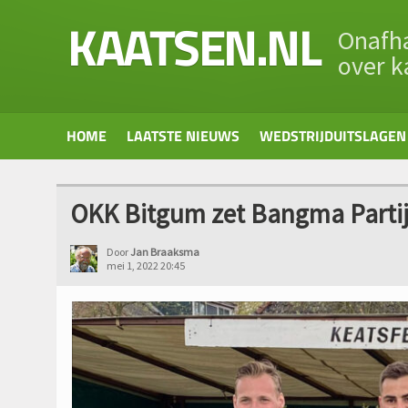
KAATSEN.NL
Onafha
over k
HOME
LAATSTE NIEUWS
WEDSTRIJDUITSLAGEN
OKK Bitgum zet Bangma Partij
Door
Jan Braaksma
mei 1, 2022 20:45