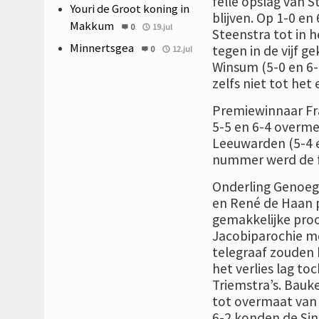
felle opslag van 
Youri de Groot koning in
blijven. Op 1-0 e
Makkum
0
19.jul
Steenstra tot in 
Minnertsgea
tegen in de vijf g
0
12.jul
Winsum (5-0 en 6-
zelfs niet tot het
Premiewinnaar Fra
5-5 en 6-4 overme
Leeuwarden (5-4 e
nummer werd de fi
Onderling Genoege
en René de Haan 
gemakkelijke proo
Jacobiparochie me
telegraaf zouden
het verlies lag to
Triemstra’s. Bauke
tot overmaat van 
6-2 konden de Sin