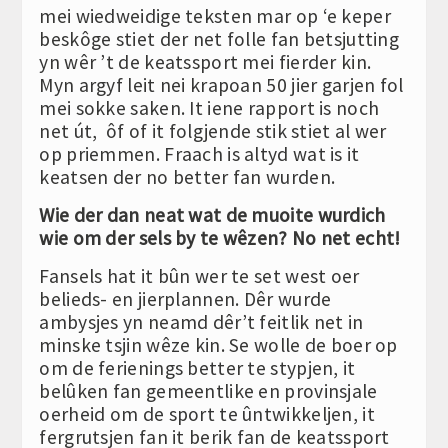
mei wiedweidige teksten mar op ‘e keper
beskôge stiet der net folle fan betsjutting
yn wêr ’t de keatssport mei fierder kin.
Myn argyf leit nei krapoan 50 jier garjen fol
mei sokke saken. It iene rapport is noch
net út, ôf of it folgjende stik stiet al wer
op priemmen. Fraach is altyd wat is it
keatsen der no better fan wurden.
Wie der dan neat wat de muoite wurdich
wie om der sels by te wêzen? No net echt!
Fansels hat it bûn wer te set west oer
belieds- en jierplannen. Dêr wurde
ambysjes yn neamd dêr’t feitlik net in
minske tsjin wêze kin. Se wolle de boer op
om de ferienings better te stypjen, it
belûken fan gemeentlike en provinsjale
oerheid om de sport te ûntwikkeljen, it
fergrutsjen fan it berik fan de keatssport