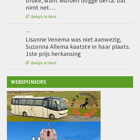
brûke, want wurden dogge derta. Dat
nimt net…
Bekijk Artikel

....
Lisanne Venema was niet aanwezig,
Suzanna Allema kaatste in haar plaats.
1ste prijs herkansing
Bekijk Artikel

WEBSPONSORS