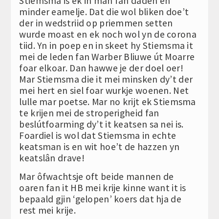
Stiemsma is ek in man fan daden en
minder eamelje. Dat die wol bliken doe’t
der in wedstriid op priemmen setten
wurde moast en ek noch wol yn de corona
tiid. Yn in poep en in skeet hy Stiemsma it
mei de leden fan Warber Bliuwe út Moarre
foar elkoar. Dan hawwe je der doel oer!
Mar Stiemsma die it mei minsken dy’t der
mei hert en siel foar wurkje woenen. Net
lulle mar poetse. Mar no krijt ek Stiemsma
te krijen mei de stroperigheid fan
beslútfoarming dy’t it keatsen sa nei is.
Foardiel is wol dat Stiemsma in echte
keatsman is en wit hoe’t de hazzen yn
keatslân drave!
Mar ôfwachtsje oft beide mannen de
oaren fan it HB mei krije kinne want it is
bepaald gjin ‘gelopen’ koers dat hja de
rest mei krije.