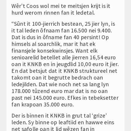
Wêr’t Coos wol mei te meitsjen krijt is it
hurd werom rinnen fan it ledetal.
“Sûnt it 100-jierrich bestean, 25 jier lyn, is
it tal leden ôfnaam fan 16.500 nei 9.400.
Dat is dus in ôfname fan 40 persint! Op
himsels al soarchlik, mar it hat ek
finansjele konsekwinsjes. Want elk
senioarelid betellet alle jierren 16,54 euro
oan it KNKB en in jeugdlid 10,00 euro it jier.
En dat betsjut dat it KNKB struktureel net
takomt oan it begrutte bedrach oan
ledejilden. Dat wie noch net sa lang lyn
178.000 tûzend euro mar dat is no oan
past nei 145.000 euro. Efkes in tebeksetter
fan krapoan 35.000 euro.
Der is binnen it KNKB in grut tal ‘grize’
leden. Sy binne op leaftiid en hawwe eins
net safolle oan it lid wêzen fan in