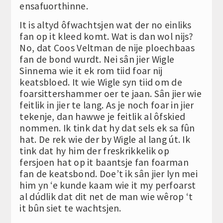
ensafuorthinne.
It is altyd ôfwachtsjen wat der no einliks
fan op it kleed komt. Wat is dan wol nijs?
No, dat Coos Veltman de nije ploechbaas
fan de bond wurdt. Nei sân jier Wigle
Sinnema wie it ek rom tiid foar nij
keatsbloed. It wie Wigle syn tiid om de
foarsittershammer oer te jaan. Sân jier wie
feitlik in jier te lang. As je noch foar in jier
tekenje, dan hawwe je feitlik al ôfskied
nommen. Ik tink dat hy dat sels ek sa fûn
hat. De rek wie der by Wigle al lang út. Ik
tink dat hy him der freskrikkelik op
fersjoen hat op it baantsje fan foarman
fan de keatsbond. Doe’t ik sân jier lyn mei
him yn ‘e kunde kaam wie it my perfoarst
al dúdlik dat dit net de man wie wêrop ‘t
it bûn siet te wachtsjen.