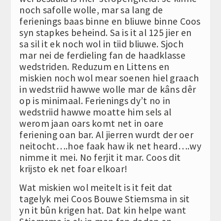
noch safolle wolle, mar sa lang de
ferienings baas binne en bliuwe binne Coos
syn stapkes beheind. Sa is it al 125 jier en
sa sil it ek noch wol in tiid bliuwe. Sjoch
mar nei de ferdieling fan de haadklasse
wedstriden. Reduzum en Littens en
miskien noch wol mear soenen hiel graach
in wedstriid hawwe wolle mar de kâns dêr
op is minimaal. Ferienings dy’t no in
wedstriid hawwe moatte him sels al
werom jaan oars komt net in oare
feriening oan bar. Al jierren wurdt der oer
neitocht….hoe faak haw ik net heard….wy
nimme it mei. No ferjit it mar. Coos dit
krijsto ek net foar elkoar!
Wat miskien wol meitelt is it feit dat
tagelyk mei Coos Bouwe Stiemsma in sit
yn it bûn krigen hat. Dat kin helpe want