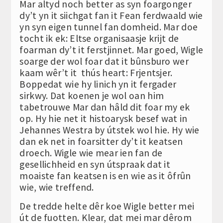
Mar altyd noch better as syn foargonger
dy’t yn it siichgat fan it Fean ferdwaald wie
yn syn eigen tunnel fan domheid. Mar doe
tocht ik ek: Eltse organisaasje krijt de
foarman dy’t it ferstjinnet. Mar goed, Wigle
soarge der wol foar dat it bûnsburo wer
kaam wêr’t it thús heart: Frjentsjer.
Boppedat wie hy linich yn it fergader
sirkwy. Dat koenen je wol oan him
tabetrouwe Mar dan hâld dit foar my ek
op. Hy hie net it histoarysk besef wat in
Jehannes Westra by útstek wol hie. Hy wie
dan ek net in foarsitter dy’t it keatsen
droech. Wigle wie mear ien fan de
gesellichheid en syn útspraak dat it
moaiste fan keatsen is en wie as it ôfrûn
wie, wie treffend.
De tredde helte dêr koe Wigle better mei
út de fuotten. Klear, dat mei mar dêrom