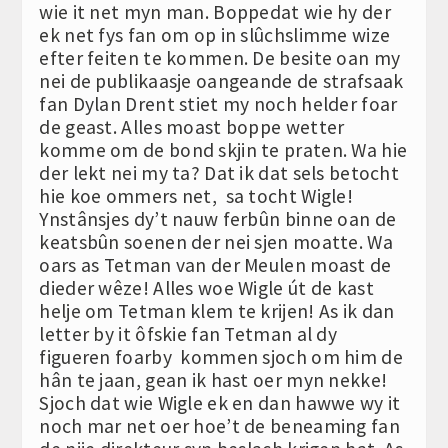
wie it net myn man. Boppedat wie hy der
ek net fys fan om op in slûchslimme wize
efter feiten te kommen. De besite oan my
nei de publikaasje oangeande de strafsaak
fan Dylan Drent stiet my noch helder foar
de geast. Alles moast boppe wetter
komme om de bond skjin te praten. Wa hie
der lekt nei my ta? Dat ik dat sels betocht
hie koe ommers net, sa tocht Wigle!
Ynstânsjes dy’t nauw ferbûn binne oan de
keatsbûn soenen der nei sjen moatte. Wa
oars as Tetman van der Meulen moast de
dieder wêze! Alles woe Wigle út de kast
helje om Tetman klem te krijen! As ik dan
letter by it ôfskie fan Tetman al dy
figueren foarby kommen sjoch om him de
hân te jaan, gean ik hast oer myn nekke!
Sjoch dat wie Wigle ek en dan hawwe wy it
noch mar net oer hoe’t de beneaming fan