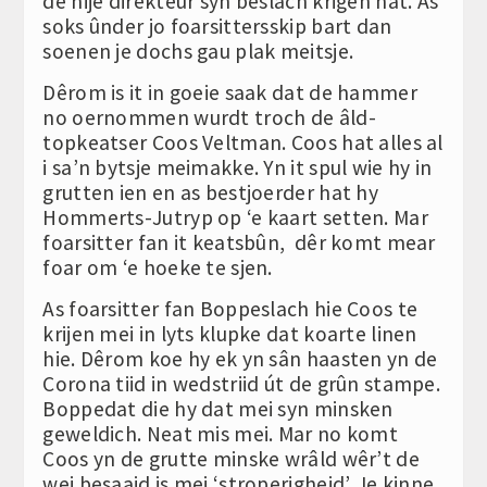
de nije direkteur syn beslach krigen hat. As
soks ûnder jo foarsittersskip bart dan
soenen je dochs gau plak meitsje.
Dêrom is it in goeie saak dat de hammer
no oernommen wurdt troch de âld-
topkeatser Coos Veltman. Coos hat alles al
i sa’n bytsje meimakke. Yn it spul wie hy in
grutten ien en as bestjoerder hat hy
Hommerts-Jutryp op ‘e kaart setten. Mar
foarsitter fan it keatsbûn, dêr komt mear
foar om ‘e hoeke te sjen.
As foarsitter fan Boppeslach hie Coos te
krijen mei in lyts klupke dat koarte linen
hie. Dêrom koe hy ek yn sân haasten yn de
Corona tiid in wedstriid út de grûn stampe.
Boppedat die hy dat mei syn minsken
geweldich. Neat mis mei. Mar no komt
Coos yn de grutte minske wrâld wêr’t de
wei besaaid is mei ‘stroperigheid’. Je kinne