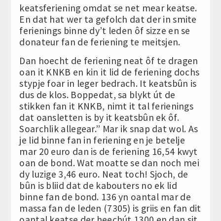
keatsferiening omdat se net mear keatse.
En dat hat wer ta gefolch dat der in smite
ferienings binne dy’t leden ôf sizze en se
donateur fan de feriening te meitsjen.
Dan hoecht de feriening neat ôf te dragen
oan it KNKB en kin it lid de feriening dochs
stypje foar in leger bedrach. It keatsbûn is
dus de klos. Boppedat, sa blykt út de
stikken fan it KNKB, nimt it tal ferienings
dat oansletten is by it keatsbûn ek ôf.
Soarchlik allegear.” Mar ik snap dat wol. As
je lid binne fan in feriening en je betelje
mar 20 euro dan is de feriening 16,54 kwyt
oan de bond. Wat moatte se dan noch mei
dy luzige 3,46 euro. Neat toch! Sjoch, de
bûn is bliid dat de kabouters no ek lid
binne fan de bond. 136 yn oantal mar de
massa fan de leden (7305) is griis en fan dit
oantal keatse der heechút 1300 en dan sit