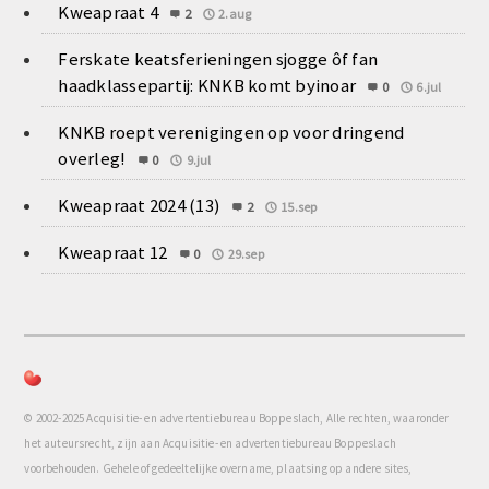
Kweapraat 4
2
2.aug
Ferskate keatsferieningen sjogge ôf fan
haadklassepartij: KNKB komt byinoar
0
6.jul
KNKB roept verenigingen op voor dringend
overleg!
0
9.jul
Kweapraat 2024 (13)
2
15.sep
Kweapraat 12
0
29.sep
© 2002-2025 Acquisitie- en advertentiebureau Boppeslach, Alle rechten, waaronder
het auteursrecht, zijn aan Acquisitie- en advertentiebureau Boppeslach
voorbehouden. Gehele of gedeeltelijke overname, plaatsing op andere sites,