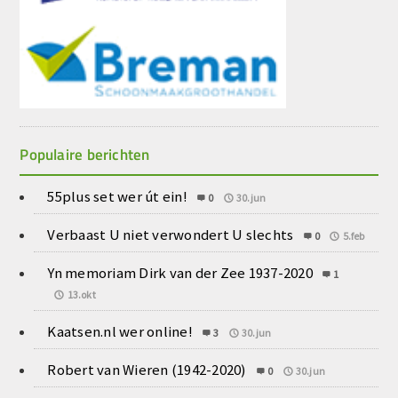
Populaire berichten
55plus set wer út ein!
0
30.jun
Verbaast U niet verwondert U slechts
0
5.feb
Yn memoriam Dirk van der Zee 1937-2020
1
13.okt
Kaatsen.nl wer online!
3
30.jun
Robert van Wieren (1942-2020)
0
30.jun