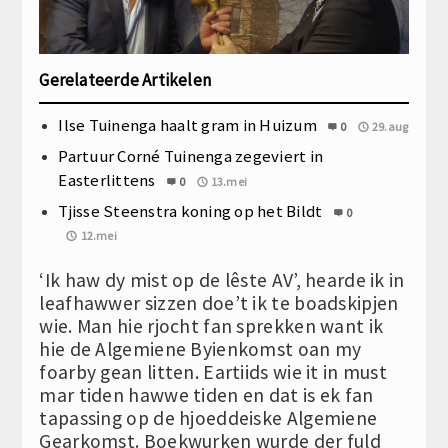
Gerelateerde Artikelen
Ilse Tuinenga haalt gram in Huizum
0
29.aug
Partuur Corné Tuinenga zegeviert in
Easterlittens
0
13.mei
Tjisse Steenstra koning op het Bildt
0
12.mei
‘Ik haw dy mist op de lêste AV’, hearde ik in
leafhawwer sizzen doe’t ik te boadskipjen
wie. Man hie rjocht fan sprekken want ik
hie de Algemiene Byienkomst oan my
foarby gean litten. Eartiids wie it in must
mar tiden hawwe tiden en dat is ek fan
tapassing op de hjoeddeiske Algemiene
Gearkomst. Boekwurken wurde der fuld