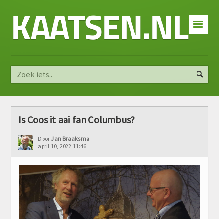
KAATSEN.NL
☰
Is Coos it aai fan Columbus?
Door
Jan Braaksma
april 10, 2022 11:46