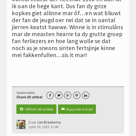
ik oan de hege kant. Dus fan dy grize
kopkes giet allinne mar ôf…en wat bliuwt
der fan de jeugd oer nei dat se in oantal
jierren keatst hawwe. Winne is in stimulâns
mar de measten hearre ta dy grutte groep
fan ferliezers en hoe lang wolle se dat
noch as je sneons sinten fertsjinje kinne
mei fakkenfullen…sis it mar!
Sociale media





Share dit artikel
Of Print dit artikel
Stuur een e-mail

✉
Door
Jan Braaksma
april 10, 2022 11:46