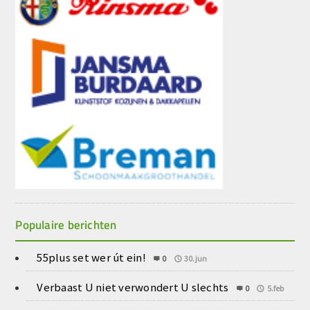
Populaire berichten
55plus set wer út ein!
0
30.jun
Verbaast U niet verwondert U slechts
0
5.feb