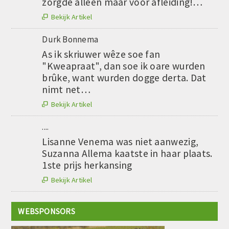
zorgde alleen maar voor afleiding!…
Bekijk Artikel

Durk Bonnema
As ik skriuwer wêze soe fan
"Kweapraat", dan soe ik oare wurden
brûke, want wurden dogge derta. Dat
nimt net…
Bekijk Artikel

....
Lisanne Venema was niet aanwezig,
Suzanna Allema kaatste in haar plaats.
1ste prijs herkansing
Bekijk Artikel

WEBSPONSORS