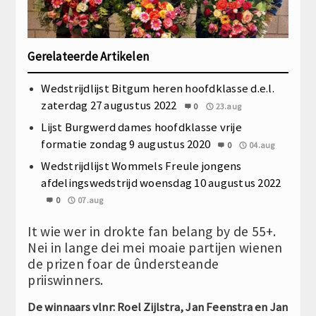
Gerelateerde Artikelen
Wedstrijdlijst Bitgum heren hoofdklasse d.e.l.
zaterdag 27 augustus 2022
0
23.aug
Lijst Burgwerd dames hoofdklasse vrije
formatie zondag 9 augustus 2020
0
04.aug
Wedstrijdlijst Wommels Freule jongens
afdelingswedstrijd woensdag 10 augustus 2022
0
07.aug
It wie wer in drokte fan belang by de 55+.
Nei in lange dei mei moaie partijen wienen
de prizen foar de ûndersteande
priiswinners.
De winnaars vlnr: Roel Zijlstra, Jan Feenstra en Jan