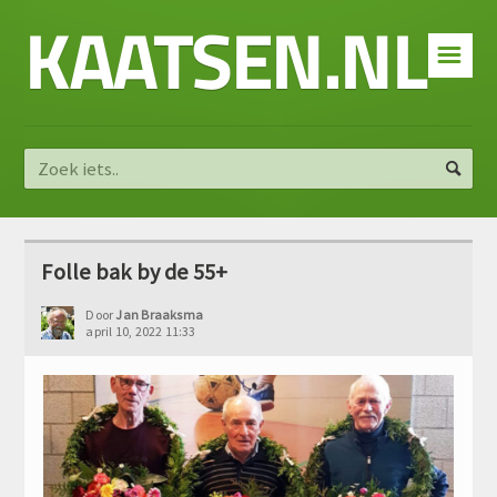
KAATSEN.NL
☰
Folle bak by de 55+
Door
Jan Braaksma
april 10, 2022 11:33