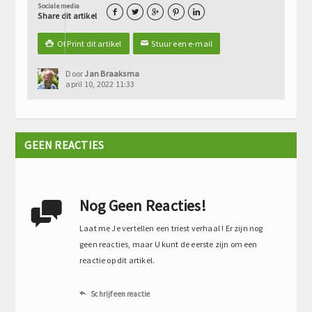
Sociale media





Share dit artikel
Of Print dit artikel
Stuur een e-mail

✉
Door
Jan Braaksma
april 10, 2022 11:33
GEEN REACTIES
Nog Geen Reacties!

Laat me Je vertellen een triest verhaal ! Er zijn nog
geen reacties, maar U kunt de eerste zijn om een
reactie op dit artikel.
Schrijf een reactie
