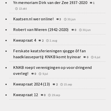
Yn memoriam Dirk van der Zee 1937-2020
1
13.okt
Kaatsen.nl wer online!
3
30.jun
Robert van Wieren (1942-2020)
0
30.jun
Kweapraat 4
2
2.aug
Ferskate keatsferieningen sjogge ôf fan
haadklassepartij: KNKB komt byinoar
0
6.jul
KNKB roept verenigingen op voor dringend
overleg!
0
9.jul
Kweapraat 2024 (13)
2
15.sep
Kweapraat 12
0
29.sep