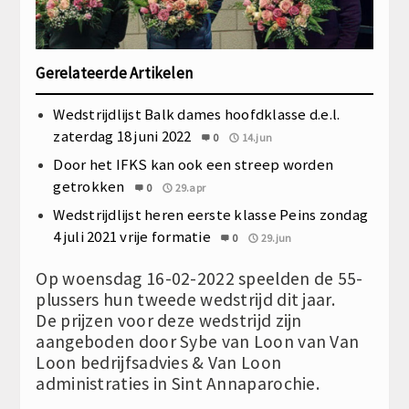
Gerelateerde Artikelen
Wedstrijdlijst Balk dames hoofdklasse d.e.l.
zaterdag 18 juni 2022
0
14.jun
Door het IFKS kan ook een streep worden
getrokken
0
29.apr
Wedstrijdlijst heren eerste klasse Peins zondag
4 juli 2021 vrije formatie
0
29.jun
Op woensdag 16-02-2022 speelden de 55-
plussers hun tweede wedstrijd dit jaar.
De prijzen voor deze wedstrijd zijn
aangeboden door Sybe van Loon van Van
Loon bedrijfsadvies & Van Loon
administraties in Sint Annaparochie.