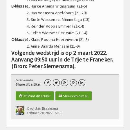
B-klasse
1. Harke Anema Witmarsum (21-5)
2. Jan Veenstra Apeldoorn (21-20)
3. Siete Wassenaar Minnertsga (13)
4. Reinder Koops Emmen (21-14)
5. Eeltje Wiersma Berltsum (21-14)
C-klasse
1. Klaas Postma Heerenveen (21-3)
2. Anne Baarda Menaam (21-9)
Volgende wedstrijd is op 2 maart 2022.
Aanvang 09:50 uur in de Trije te Franeker.
(Bron: Peter Siemensma).
Sociale media





Share dit artikel
Of Print dit artikel
Stuur een e-mail

✉
Door
Jan Braaksma
februari 20, 2022 15:30