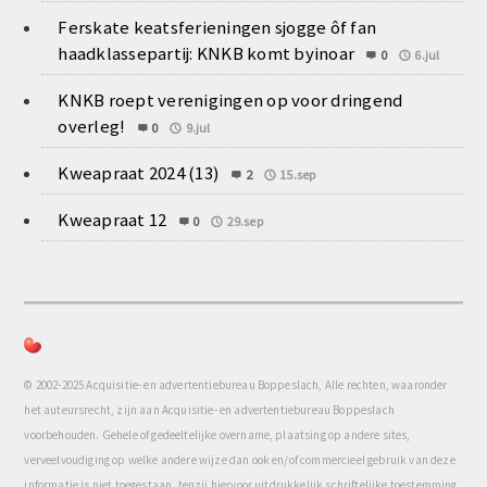
Ferskate keatsferieningen sjogge ôf fan
haadklassepartij: KNKB komt byinoar
0
6.jul
KNKB roept verenigingen op voor dringend
overleg!
0
9.jul
Kweapraat 2024 (13)
2
15.sep
Kweapraat 12
0
29.sep
© 2002-2025 Acquisitie- en advertentiebureau Boppeslach, Alle rechten, waaronder
het auteursrecht, zijn aan Acquisitie- en advertentiebureau Boppeslach
voorbehouden. Gehele of gedeeltelijke overname, plaatsing op andere sites,
verveelvoudiging op welke andere wijze dan ook en/of commercieel gebruik van deze
informatie is niet toegestaan, tenzij hiervoor uitdrukkelijk schriftelijke toestemming