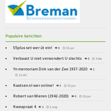
Populaire berichten
55plus set wer út ein!
0
30.jun
Verbaast U niet verwondert U slechts
0
5.feb
Yn memoriam Dirk van der Zee 1937-2020
1
13.okt
Kaatsen.nl wer online!
3
30.jun
Robert van Wieren (1942-2020)
0
30.jun
Kweapraat 4
2
2.aug