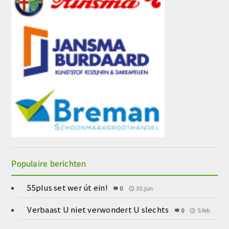
Populaire berichten
55plus set wer út ein!
0
30.jun
Verbaast U niet verwondert U slechts
0
5.feb