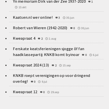
Yn memoriam Dirk van der Zee 1937-2020
1
13.okt
Kaatsen.nl wer online!
3
30.jun
Robert van Wieren (1942-2020)
0
30.jun
Kweapraat 4
2
2.aug
Ferskate keatsferieningen sjogge ôf fan
haadklassepartij: KNKB komt byinoar
0
6.jul
Kweapraat 2024 (13)
2
15.sep
KNKB roept verenigingen op voor dringend
overleg!
0
9.jul
Kweapraat 12
0
29.sep