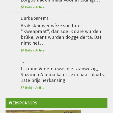
Bekijk Artikel

Durk Bonnema
As ik skriuwer wêze soe fan
"Kweapraat", dan soe ik oare wurden
brûke, want wurden dogge derta. Dat
nimt net…
Bekijk Artikel

....
Lisanne Venema was niet aanwezig,
Suzanna Allema kaatste in haar plaats.
1ste prijs herkansing
Bekijk Artikel

WEBSPONSORS