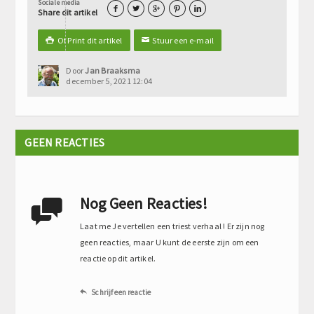
Sociale media





Share dit artikel
Of Print dit artikel
Stuur een e-mail

✉
Door
Jan Braaksma
december 5, 2021 12:04
GEEN REACTIES
Nog Geen Reacties!

Laat me Je vertellen een triest verhaal ! Er zijn nog
geen reacties, maar U kunt de eerste zijn om een
reactie op dit artikel.
Schrijf een reactie
