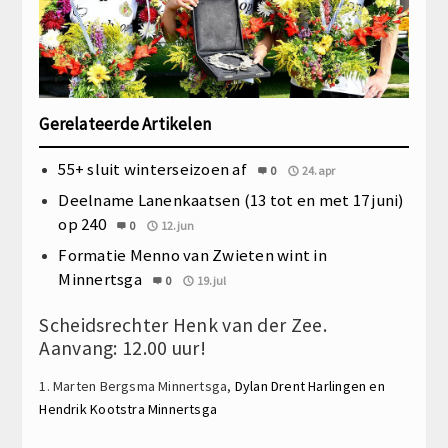
Gerelateerde Artikelen
55+ sluit winterseizoen af
0
24.apr
Deelname Lanenkaatsen (13 tot en met 17 juni)
op 240
0
12.jun
Formatie Menno van Zwieten wint in
Minnertsga
0
19.jul
Scheidsrechter Henk van der Zee.
Aanvang: 12.00 uur!
1. Marten Bergsma Minnertsga,
Dylan Drent
Harlingen en
Hendrik Kootstra
Minnertsga