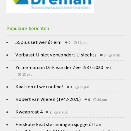
Populaire berichten
55plus set wer út ein!
0
30.jun
Verbaast U niet verwondert U slechts
0
5.feb
Yn memoriam Dirk van der Zee 1937-2020
1
13.okt
Kaatsen.nl wer online!
3
30.jun
Robert van Wieren (1942-2020)
0
30.jun
Kweapraat 4
2
2.aug
Ferskate keatsferieningen sjogge ôf fan