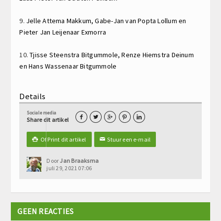
9.
Jelle Attema
Makkum,
Gabe-Jan van Popta
Lollum en
Pieter Jan Leijenaar
Exmorra
10.
Tjisse Steenstra
Bitgummole,
Renze Hiemstra
Deinum
en
Hans Wassenaar
Bitgummole
Details
Sociale media





Share dit artikel
Of Print dit artikel
Stuur een e-mail

✉
Door
Jan Braaksma
juli 29, 2021 07:06
GEEN REACTIES