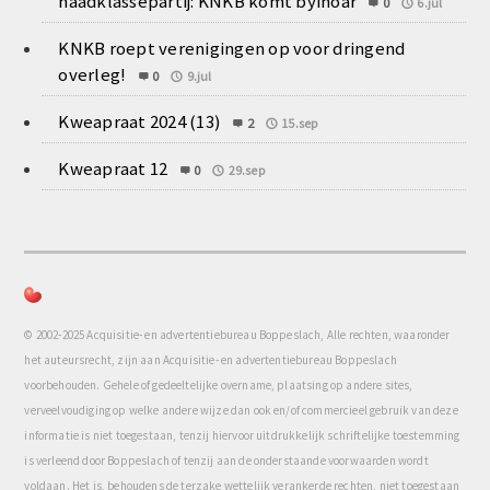
haadklassepartij: KNKB komt byinoar
0
6.jul
KNKB roept verenigingen op voor dringend
overleg!
0
9.jul
Kweapraat 2024 (13)
2
15.sep
Kweapraat 12
0
29.sep
© 2002-2025 Acquisitie- en advertentiebureau Boppeslach, Alle rechten, waaronder
het auteursrecht, zijn aan Acquisitie- en advertentiebureau Boppeslach
voorbehouden. Gehele of gedeeltelijke overname, plaatsing op andere sites,
verveelvoudiging op welke andere wijze dan ook en/of commercieel gebruik van deze
informatie is niet toegestaan, tenzij hiervoor uitdrukkelijk schriftelijke toestemming
is verleend door Boppeslach of tenzij aan de onderstaande voorwaarden wordt
voldaan. Het is, behoudens de terzake wettelijk verankerde rechten, niet toegestaan