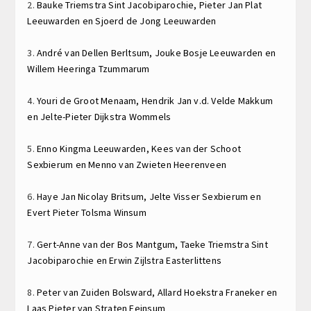
2.
Bauke Triemstra
Sint Jacobiparochie,
Pieter Jan Plat
Leeuwarden en
Sjoerd de Jong
Leeuwarden
3.
André van Dellen
Berltsum,
Jouke Bosje
Leeuwarden en
Willem Heeringa
Tzummarum
4.
Youri de Groot
Menaam,
Hendrik Jan v.d. Velde
Makkum
en
Jelte-Pieter Dijkstra
Wommels
5.
Enno Kingma
Leeuwarden,
Kees van der Schoot
Sexbierum en
Menno van Zwieten
Heerenveen
6.
Haye Jan Nicolay
Britsum,
Jelte Visser
Sexbierum en
Evert Pieter Tolsma
Winsum
7.
Gert-Anne van der Bos
Mantgum,
Taeke Triemstra
Sint
Jacobiparochie en
Erwin Zijlstra
Easterlittens
8.
Peter van Zuiden
Bolsward,
Allard Hoekstra
Franeker en
Laas Pieter van Straten
Feinsum