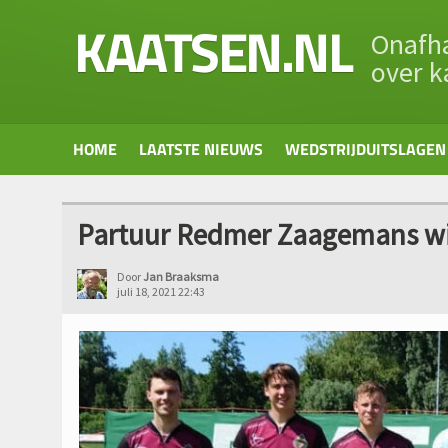
KAATSEN.NL
Onafha
over k
HOME
LAATSTE NIEUWS
WEDSTRIJDUITSLAGEN
Partuur Redmer Zaagemans win
Door
Jan Braaksma
juli 18, 2021 22:43