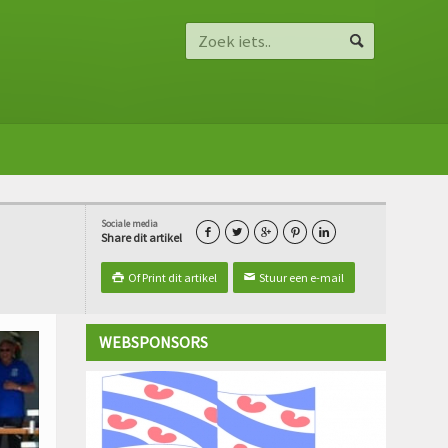
Sociale media





Share dit artikel
Of Print dit artikel
Stuur een e-mail

✉
WEBSPONSORS