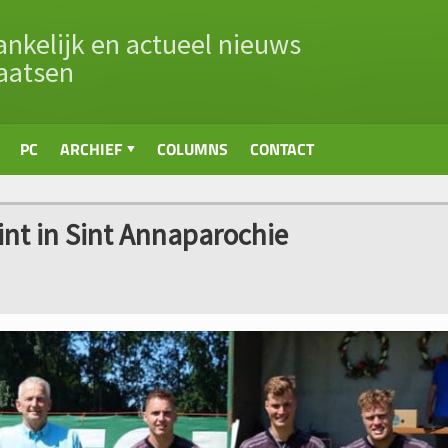
nkelijk en actueel nieuws
aatsen
PC
ARCHIEF
COLUMNS
CONTACT
t in Sint Annaparochie