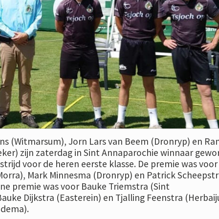
 (Witmarsum), Jorn Lars van Beem (Dronryp) en R
ker) zijn zaterdag in Sint Annaparochie winnaar gewo
dstrijd voor de heren eerste klasse. De premie was voor
rra), Mark Minnesma (Dronryp) en Patrick Scheepstr
eine premie was voor Bauke Triemstra (Sint
auke Dijkstra (Easterein) en Tjalling Feenstra (Herbaij
iedema).