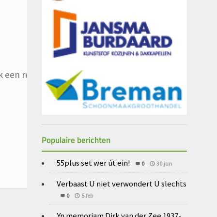
 een reactie plaats.
Populaire berichten
55plus set wer út ein!
0
30.jun
Verbaast U niet verwondert U slechts
0
5.feb
Yn memoriam Dirk van der Zee 1937-