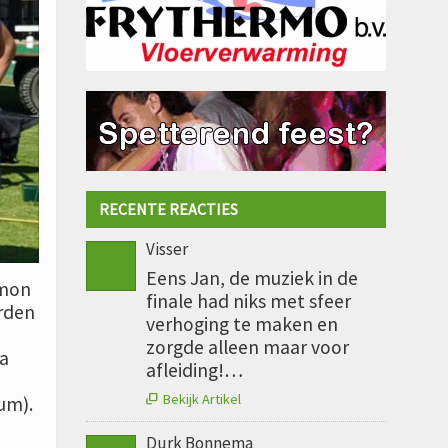
RECENTE REACTIES
Visser
Eens Jan, de muziek in de
amon
finale had niks met sfeer
rden
verhoging te maken en
zorgde alleen maar voor
a
afleiding!…
Bekijk Artikel
um).

Durk Bonnema