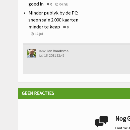
goed in
0
04.feb
Minder publyk by de PC:
sneon sa’n 2.000 kaarten
minder te keap
0
12.jul
Door
Jan Braaksma
juli 18, 2021 22:43
GEEN REACTIES
Nog G

Laat me Je