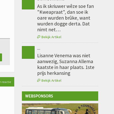
As ik skriuwer wêze soe fan
"Kweapraat", dan soe ik
oare wurden brûke, want
wurden dogge derta. Dat
nimt net…
Bekijk Artikel

....
Lisanne Venema was niet
aanwezig, Suzanna Allema
kaatste in haar plaats. 1ste
prijs herkansing
Bekijk Artikel

n reactie
WEBSPONSORS