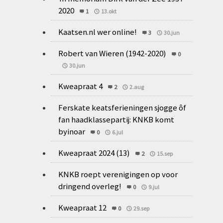
2020
1
13.okt
Kaatsen.nl wer online!
3
30.jun
Robert van Wieren (1942-2020)
0
30.jun
Kweapraat 4
2
2.aug
Ferskate keatsferieningen sjogge ôf
fan haadklassepartij: KNKB komt
byinoar
0
6.jul
Kweapraat 2024 (13)
2
15.sep
KNKB roept verenigingen op voor
dringend overleg!
0
9.jul
Kweapraat 12
0
29.sep