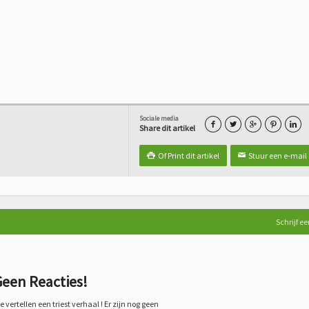
Sociale media





Share dit artikel
Of Print dit artikel
Stuur een e-mail

✉
Schrijf ee
een Reacties!
 vertellen een triest verhaal ! Er zijn nog geen