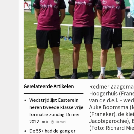
Redmer Zaagemans
Gerelateerde Artikelen
Hoogerhuis (Frane
Wedstrijdlijst Easterein
van de d.e.l. – we
Auke Boomsma (Mo
heren tweede klasse vrije
(Franeker). de kl
formatie zondag 15 mei
Jacobiparochie), B
2022
0
10.mei
(Foto: Richard M
De 55+ had de gang er