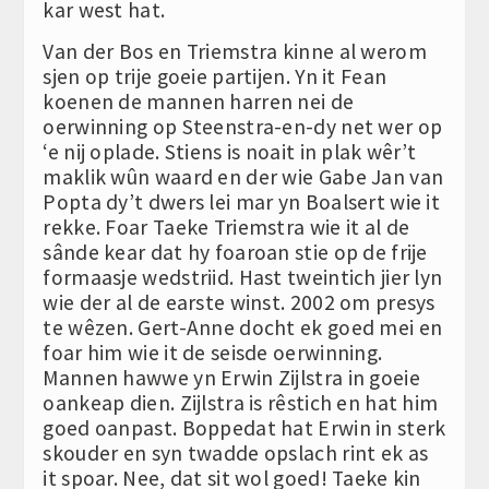
kar west hat.
Van der Bos en Triemstra kinne al werom
sjen op trije goeie partijen. Yn it Fean
koenen de mannen harren nei de
oerwinning op Steenstra-en-dy net wer op
‘e nij oplade. Stiens is noait in plak wêr’t
maklik wûn waard en der wie Gabe Jan van
Popta dy’t dwers lei mar yn Boalsert wie it
rekke. Foar Taeke Triemstra wie it al de
sânde kear dat hy foaroan stie op de frije
formaasje wedstriid. Hast tweintich jier lyn
wie der al de earste winst. 2002 om presys
te wêzen. Gert-Anne docht ek goed mei en
foar him wie it de seisde oerwinning.
Mannen hawwe yn Erwin Zijlstra in goeie
oankeap dien. Zijlstra is rêstich en hat him
goed oanpast. Boppedat hat Erwin in sterk
skouder en syn twadde opslach rint ek as
it spoar. Nee, dat sit wol goed! Taeke kin