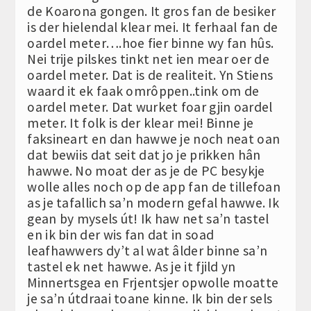
de Koarona gongen. It gros fan de besiker
is der hielendal klear mei. It ferhaal fan de
oardel meter….hoe fier binne wy fan hûs.
Nei trije pilskes tinkt net ien mear oer de
oardel meter. Dat is de realiteit. Yn Stiens
waard it ek faak omrôppen..tink om de
oardel meter. Dat wurket foar gjin oardel
meter. It folk is der klear mei! Binne je
faksineart en dan hawwe je noch neat oan
dat bewiis dat seit dat jo je prikken hân
hawwe. No moat der as je de PC besykje
wolle alles noch op de app fan de tillefoan
as je tafallich sa’n modern gefal hawwe. Ik
gean by mysels út! Ik haw net sa’n tastel
en ik bin der wis fan dat in soad
leafhawwers dy’t al wat âlder binne sa’n
tastel ek net hawwe. As je it fjild yn
Minnertsgea en Frjentsjer opwolle moatte
je sa’n útdraai toane kinne. Ik bin der sels