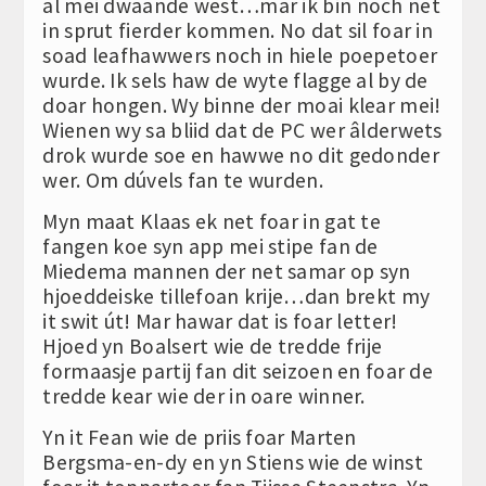
al mei dwaande west…mar ik bin noch net
in sprut fierder kommen. No dat sil foar in
soad leafhawwers noch in hiele poepetoer
wurde. Ik sels haw de wyte flagge al by de
doar hongen. Wy binne der moai klear mei!
Wienen wy sa bliid dat de PC wer âlderwets
drok wurde soe en hawwe no dit gedonder
wer. Om dúvels fan te wurden.
Myn maat Klaas ek net foar in gat te
fangen koe syn app mei stipe fan de
Miedema mannen der net samar op syn
hjoeddeiske tillefoan krije…dan brekt my
it swit út! Mar hawar dat is foar letter!
Hjoed yn Boalsert wie de tredde frije
formaasje partij fan dit seizoen en foar de
tredde kear wie der in oare winner.
Yn it Fean wie de priis foar Marten
Bergsma-en-dy en yn Stiens wie de winst