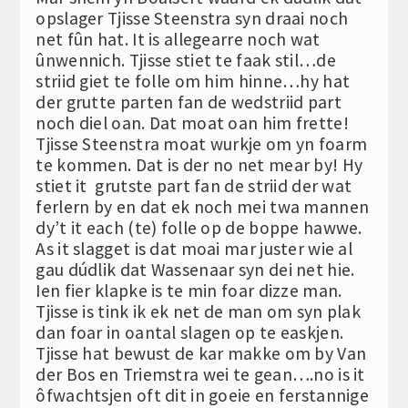
opslager Tjisse Steenstra syn draai noch
net fûn hat. It is allegearre noch wat
ûnwennich. Tjisse stiet te faak stil…de
striid giet te folle om him hinne…hy hat
der grutte parten fan de wedstriid part
noch diel oan. Dat moat oan him frette!
Tjisse Steenstra moat wurkje om yn foarm
te kommen. Dat is der no net mear by! Hy
stiet it grutste part fan de striid der wat
ferlern by en dat ek noch mei twa mannen
dy’t it each (te) folle op de boppe hawwe.
As it slagget is dat moai mar juster wie al
gau dúdlik dat Wassenaar syn dei net hie.
Ien fier klapke is te min foar dizze man.
Tjisse is tink ik ek net de man om syn plak
dan foar in oantal slagen op te easkjen.
Tjisse hat bewust de kar makke om by Van
der Bos en Triemstra wei te gean….no is it
ôfwachtsjen oft dit in goeie en ferstannige