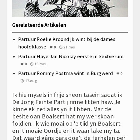
Gerelateerde Artikelen
Partuur Roelie Kroondijk wint bij de dames
hoofdklasse
0
21.mei
Partuur Haye Jan Nicolay eerste in Sexbierum
0
15.mei
Partuur Rommy Postma wint in Burgwerd
0
27.aug
Ik hie mysels in frije sneon tasein sadat ik
De Jong Feinte Partij rinne litten haw. Je
kinne ek net alles yn it libben. Mar de
besite oan Boalsert hat my wer skoan
foldien. Ik wie moai op ‘e tiid yn Boalsert
en it moaie Oordje en it waar lake my ta.
Dat waard gâns oars doe’t de ferhalen oer