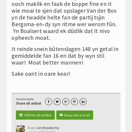
noch maklik en faak de boppe fine en it
wie moai te sjen dat opslager Van der Bos
yn de twadde helte fan de partij tsjin
Bergsma-en-dy syn ritme wer werom fûn.
Yn Boalsert waard ek dûdlik dat it nivo
opheech moat.
It reinde snein bûtenslagen 148 yn getal in
gemiddelde fan 16 en dat by wyn stil
waar! Moat better mannen!
Sake oant in oare kear!
Sociale media





Share dit artikel
Of Print dit artikel
Stuur een e-mail

✉
Door
Jan Braaksma