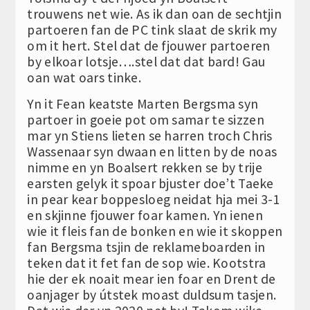
trouwens net wie. As ik dan oan de sechtjin
partoeren fan de PC tink slaat de skrik my
om it hert. Stel dat de fjouwer partoeren
by elkoar lotsje….stel dat dat bard! Gau
oan wat oars tinke.
Yn it Fean keatste Marten Bergsma syn
partoer in goeie pot om samar te sizzen
mar yn Stiens lieten se harren troch Chris
Wassenaar syn dwaan en litten by de noas
nimme en yn Boalsert rekken se by trije
earsten gelyk it spoar bjuster doe’t Taeke
in pear kear boppesloeg neidat hja mei 3-1
en skjinne fjouwer foar kamen. Yn ienen
wie it fleis fan de bonken en wie it skoppen
fan Bergsma tsjin de reklameboarden in
teken dat it fet fan de sop wie. Kootstra
hie der ek noait mear ien foar en Drent de
oanjager by útstek moast duldsum tasjen.