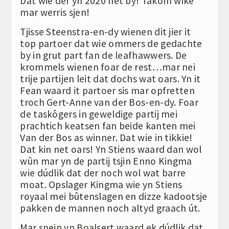
Dat wie der yn 2020 net by! Takom wike
mar werris sjen!
Tjisse Steenstra-en-dy wienen dit jier it
top partoer dat wie ommers de gedachte
by in grut part fan de leafhawwers. De
krommels wienen foar de rest…mar nei
trije partijen leit dat dochs wat oars. Yn it
Fean waard it partoer sis mar opfretten
troch Gert-Anne van der Bos-en-dy. Foar
de taskôgers in geweldige partij mei
prachtich keatsen fan beide kanten mei
Van der Bos as winner. Dat wie in tikkie!
Dat kin net oars! Yn Stiens waard dan wol
wûn mar yn de partij tsjin Enno Kingma
wie dúdlik dat der noch wol wat barre
moat. Opslager Kingma wie yn Stiens
royaal mei bûtenslagen en dizze kadootsje
pakken de mannen noch altyd graach út.
Mar snein yn Boalsert waard ek dúdlik dat