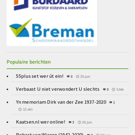
Populaire berichten
55plus set wer út ein!
0
30.jun
Verbaast U niet verwondert U slechts
0
5.feb
Yn memoriam Dirk van der Zee 1937-2020
1
13.okt
Kaatsen.nl wer online!
3
30.jun
Robert van Wieren (1942-2020)