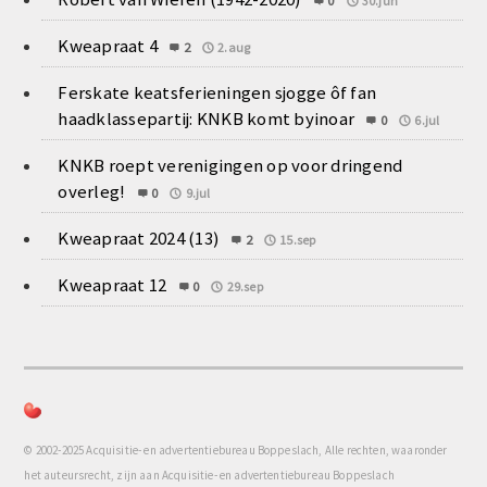
0
30.jun
Kweapraat 4
2
2.aug
Ferskate keatsferieningen sjogge ôf fan
haadklassepartij: KNKB komt byinoar
0
6.jul
KNKB roept verenigingen op voor dringend
overleg!
0
9.jul
Kweapraat 2024 (13)
2
15.sep
Kweapraat 12
0
29.sep
© 2002-2025 Acquisitie- en advertentiebureau Boppeslach, Alle rechten, waaronder
het auteursrecht, zijn aan Acquisitie- en advertentiebureau Boppeslach