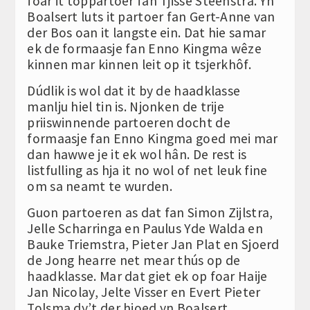
foar it toppartoer fan Tjisse Steenstra. Yn
Boalsert luts it partoer fan Gert-Anne van
der Bos oan it langste ein. Dat hie samar
ek de formaasje fan Enno Kingma wêze
kinnen mar kinnen leit op it tsjerkhôf.
Dúdlik is wol dat it by de haadklasse
manlju hiel tin is. Njonken de trije
priiswinnende partoeren docht de
formaasje fan Enno Kingma goed mei mar
dan hawwe je it ek wol hân. De rest is
listfulling as hja it no wol of net leuk fine
om sa neamt te wurden.
Guon partoeren as dat fan Simon Zijlstra,
Jelle Scharringa en Paulus Yde Walda en
Bauke Triemstra, Pieter Jan Plat en Sjoerd
de Jong hearre net mear thús op de
haadklasse. Mar dat giet ek op foar Haije
Jan Nicolay, Jelte Visser en Evert Pieter
Tolsma dy’t der hjoed yn Boalsert