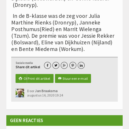
(Dronryp).
In de B-klasse was de zeg voor Julia
Marthine Rienks (Dronryp), Janneke
Posthumus(Ried) en Marrit Wielenga
(Tzum). De premie was voor Jessie Rekker
(Bolsward), Eline van Dijkhuizen (Nijland)
en Bente Miedema (Workum).
Sociale media





Share dit artikel
Of Print dit artikel
Stuur een e-mail

✉
Door
Jan Braaksma
augustus 16, 2020 19:24
GEEN REACTIES