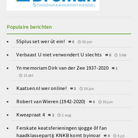
Populaire berichten
55plus set wer út ein!
0
30.jun
Verbaast U niet verwondert U slechts
0
5.feb
Yn memoriam Dirk van der Zee 1937-2020
1
13.okt
Kaatsen.nl wer online!
3
30.jun
Robert van Wieren (1942-2020)
0
30.jun
Kweapraat 4
2
2.aug
Ferskate keatsferieningen sjogge ôf fan
haadklassepartij: KNKB komt byinoar
0
6.jul