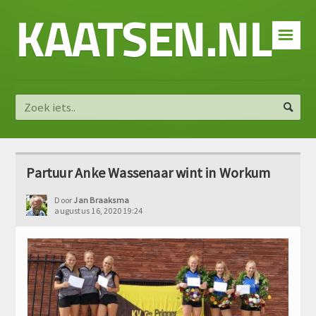
KAATSEN.NL
☰
Partuur Anke Wassenaar wint in Workum
Door
Jan Braaksma
augustus 16, 2020 19:24