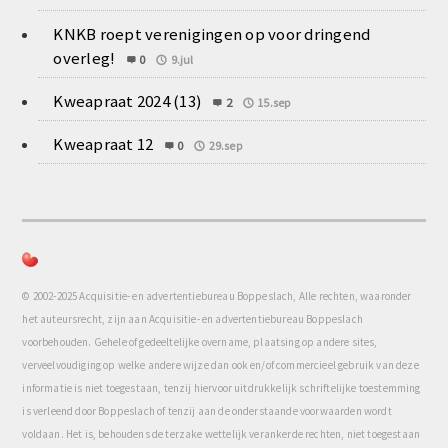
KNKB roept verenigingen op voor dringend
overleg!
0
9.jul
Kweapraat 2024 (13)
2
15.sep
Kweapraat 12
0
29.sep
© 2002-2025 Acquisitie- en advertentiebureau Boppeslach, Alle rechten, waaronder
het auteursrecht, zijn aan Acquisitie- en advertentiebureau Boppeslach
voorbehouden. Gehele of gedeeltelijke overname, plaatsing op andere sites,
verveelvoudiging op welke andere wijze dan ook en/of commercieel gebruik van deze
informatie is niet toegestaan, tenzij hiervoor uitdrukkelijk schriftelijke toestemming
is verleend door Boppeslach of tenzij aan de onderstaande voorwaarden wordt
voldaan. Het is, behoudens de terzake wettelijk verankerde rechten, niet toegestaan