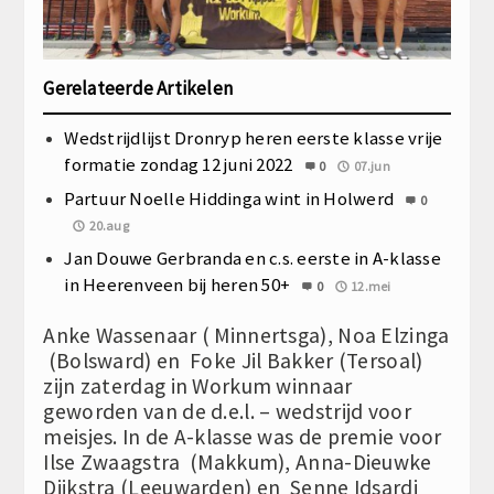
Gerelateerde Artikelen
Wedstrijdlijst Dronryp heren eerste klasse vrije
formatie zondag 12 juni 2022
0
07.jun
Partuur Noelle Hiddinga wint in Holwerd
0
20.aug
Jan Douwe Gerbranda en c.s. eerste in A-klasse
in Heerenveen bij heren 50+
0
12.mei
Anke Wassenaar ( Minnertsga), Noa Elzinga
(Bolsward) en Foke Jil Bakker (Tersoal)
zijn zaterdag in Workum winnaar
geworden van de d.e.l. – wedstrijd voor
meisjes. In de A-klasse was de premie voor
Ilse Zwaagstra (Makkum), Anna-Dieuwke
Dijkstra (Leeuwarden) en Senne Idsardi