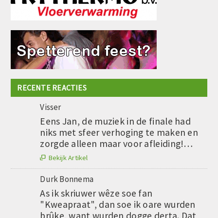
RECENTE REACTIES
Visser
Eens Jan, de muziek in de finale had
niks met sfeer verhoging te maken en
zorgde alleen maar voor afleiding!…
Bekijk Artikel

Durk Bonnema
As ik skriuwer wêze soe fan
"Kweapraat", dan soe ik oare wurden
brûke, want wurden dogge derta. Dat