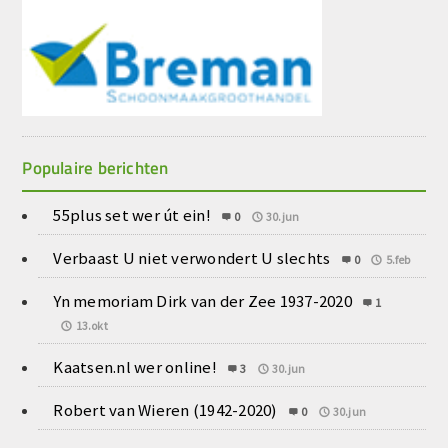
Populaire berichten
55plus set wer út ein!
0
30.jun
Verbaast U niet verwondert U slechts
0
5.feb
Yn memoriam Dirk van der Zee 1937-2020
1
13.okt
Kaatsen.nl wer online!
3
30.jun
Robert van Wieren (1942-2020)
0
30.jun