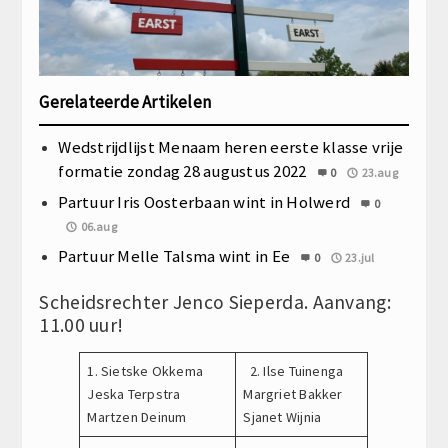
Gerelateerde Artikelen
Wedstrijdlijst Menaam heren eerste klasse vrije
formatie zondag 28 augustus 2022
0
23.aug
Partuur Iris Oosterbaan wint in Holwerd
0
06.aug
Partuur Melle Talsma wint in Ee
0
23.jul
Scheidsrechter Jenco Sieperda. Aanvang:
11.00 uur!
1. Sietske Okkema
2. Ilse Tuinenga
Jeska Terpstra
Margriet Bakker
Martzen Deinum
Sjanet Wijnia