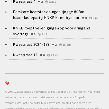
Kweapraat 4
2
2.aug
Ferskate keatsferieningen sjogge ôf fan
haadklassepartij: KNKB komt byinoar
0
6.jul
KNKB roept verenigingen op voor dringend
overleg!
0
9.jul
Kweapraat 2024 (13)
2
15.sep
Kweapraat 12
0
29.sep
© 2002-2025 Acquisitie- en advertentiebureau Boppeslach, Alle rechten, waaronder
het auteursrecht, zijn aan Acquisitie- en advertentiebureau Boppeslach
voorbehouden. Gehele of gedeeltelijke overname, plaatsing op andere sites,
verveelvoudiging op welke andere wijze dan ook en/of commercieel gebruik van deze