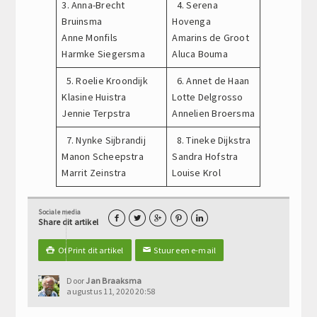
3. Anna-Brecht
4. Serena
Bruinsma
Hovenga
Anne Monfils
Amarins de Groot
Harmke Siegersma
Aluca Bouma
5. Roelie Kroondijk
6. Annet de Haan
Klasine Huistra
Lotte Delgrosso
Jennie Terpstra
Annelien Broersma
7. Nynke Sijbrandij
8. Tineke Dijkstra
Manon Scheepstra
Sandra Hofstra
Marrit Zeinstra
Louise Krol
Sociale media





Share dit artikel
Of Print dit artikel
Stuur een e-mail

✉
Door
Jan Braaksma
augustus 11, 2020 20:58