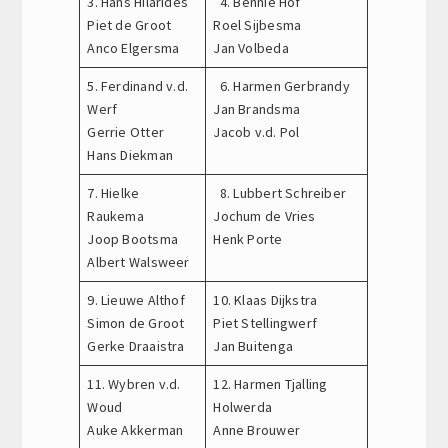
3. Hans Hilarides
4. Bennie Hof
Piet de Groot
Roel Sijbesma
Anco Elgersma
Jan Volbeda
5. Ferdinand v.d.
6. Harmen Gerbrandy
Werf
Jan Brandsma
Gerrie Otter
Jacob v.d. Pol
Hans Diekman
7. Hielke
8. Lubbert Schreiber
Raukema
Jochum de Vries
Joop Bootsma
Henk Porte
Albert Walsweer
9. Lieuwe Althof
10. Klaas Dijkstra
Simon de Groot
Piet Stellingwerf
Gerke Draaistra
Jan Buitenga
11. Wybren v.d.
12. Harmen Tjalling
Woud
Holwerda
Auke Akkerman
Anne Brouwer