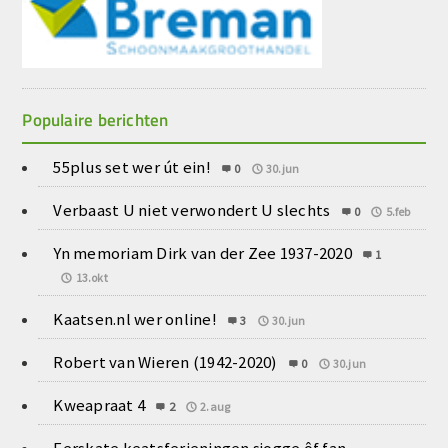
Populaire berichten
55plus set wer út ein!
0
30.jun
Verbaast U niet verwondert U slechts
0
5.feb
Yn memoriam Dirk van der Zee 1937-2020
1
13.okt
Kaatsen.nl wer online!
3
30.jun
Robert van Wieren (1942-2020)
0
30.jun
Kweapraat 4
2
2.aug
Ferskate keatsferieningen sjogge ôf fan