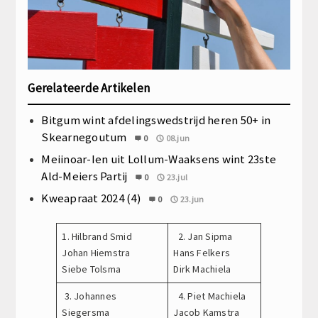
Gerelateerde Artikelen
Bitgum wint afdelingswedstrijd heren 50+ in
Skearnegoutum
0
08.jun
Meiinoar-Ien uit Lollum-Waaksens wint 23ste
Ald-Meiers Partij
0
23.jul
Kweapraat 2024 (4)
0
23.jun
1. Hilbrand Smid
2. Jan Sipma
Johan Hiemstra
Hans Felkers
Siebe Tolsma
Dirk Machiela
3. Johannes
4. Piet Machiela
Siegersma
Jacob Kamstra