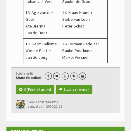
Johan v.d. Veen
Sjouke de Groot
13. Age van der
14. Klaas Kramer
Goot
Siebe van Loon
Ate Bierma
Peter Schat
Jan de Boer
15. Germ Hallema
16. Herman Radelaar
Wietse Punter
Bauke Posthuma
Jan de Jong
Maikel Versnel
Sociale media





Share dit artikel
Of Print dit artikel
Stuur een e-mail

✉
Door
Jan Braaksma
augustus 4, 2020 21:18