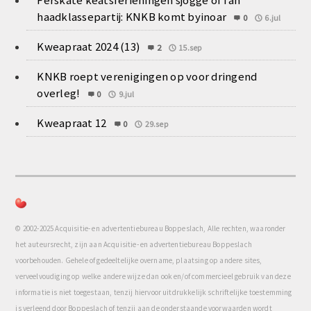
haadklassepartij: KNKB komt byinoar
0
6.jul
Kweapraat 2024 (13)
2
15.sep
KNKB roept verenigingen op voor dringend
overleg!
0
9.jul
Kweapraat 12
0
29.sep
© 2002-2025 Acquisitie- en advertentiebureau Boppeslach, Alle rechten, waaronder
het auteursrecht, zijn aan Acquisitie- en advertentiebureau Boppeslach
voorbehouden. Gehele of gedeeltelijke overname, plaatsing op andere sites,
verveelvoudiging op welke andere wijze dan ook en/of commercieel gebruik van deze
informatie is niet toegestaan, tenzij hiervoor uitdrukkelijk schriftelijke toestemming
is verleend door Boppeslach of tenzij aan de onderstaande voorwaarden wordt