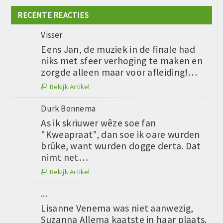
RECENTE REACTIES
Visser
Eens Jan, de muziek in de finale had
niks met sfeer verhoging te maken en
zorgde alleen maar voor afleiding!…
Bekijk Artikel

Durk Bonnema
As ik skriuwer wêze soe fan
"Kweapraat", dan soe ik oare wurden
brûke, want wurden dogge derta. Dat
nimt net…
Bekijk Artikel

....
Lisanne Venema was niet aanwezig,
Suzanna Allema kaatste in haar plaats.