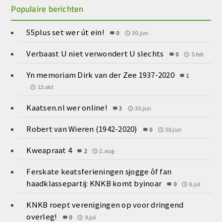
Populaire berichten
55plus set wer út ein!
0
30.jun
Verbaast U niet verwondert U slechts
0
5.feb
Yn memoriam Dirk van der Zee 1937-2020
1
13.okt
Kaatsen.nl wer online!
3
30.jun
Robert van Wieren (1942-2020)
0
30.jun
Kweapraat 4
2
2.aug
Ferskate keatsferieningen sjogge ôf fan
haadklassepartij: KNKB komt byinoar
0
6.jul
KNKB roept verenigingen op voor dringend
overleg!
0
9.jul