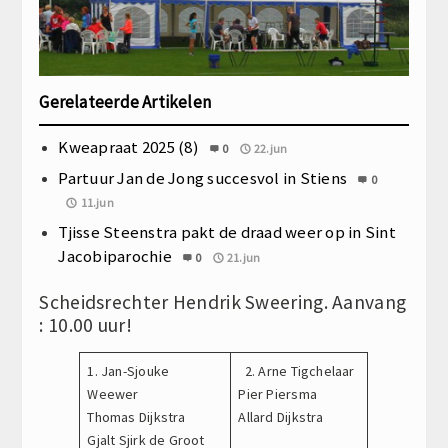
Gerelateerde Artikelen
Kweapraat 2025 (8)
0
22.jun
Partuur Jan de Jong succesvol in Stiens
0
11.jun
Tjisse Steenstra pakt de draad weer op in Sint
Jacobiparochie
0
21.jun
Scheidsrechter Hendrik Sweering. Aanvang
: 10.00 uur!
1. Jan-Sjouke
2. Arne Tigchelaar
Weewer
Pier Piersma
Thomas Dijkstra
Allard Dijkstra
Gjalt Sjirk de Groot