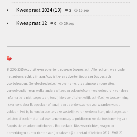
Kweapraat 2024 (13)
2
15.sep
Kweapraat 12
0
29.sep
© 2002-2025 Acquisitie- en advertentiebureau Boppeslach, Alle rechten, waaronder
het auteursrecht, zijn aan Acquisitie- en advertentiebureau Boppeslach
voorbehouden. Gehele of gedeeltelijke overname, plaatsing op andere sites,
verveelvoudiging op welke andere wijze dan ook en/of commercieel gebruik van deze
informatie is niet toegestaan, tenzij hiervoor uitdrukkelijk schriftelijke toestemming
is verleend door Boppeslach of tenzij aan de onderstaande voorwaarden wordt
voldaan. Het is, behoudens de terzake wettelijk verankerde rechten, niet toegestaan
teksten of beeldmateriaal over te nemen c.q. te publiceren zonder toestemming van
Acquisitie- en advertentiebureau Boppeslach. Nieuwsberichten, vragen en
opmerkingen kunt u richten aan jbraaksma@planet.nl of telefoon 0517 - 39 68 20