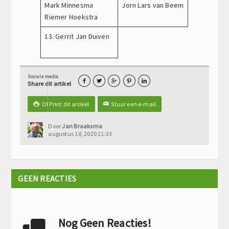
Mark Minnesma
Jorn Lars van Beem
Riemer Hoekstra
13. Gerrit Jan Duiven
Sociale media





Share dit artikel
Of Print dit artikel
Stuur een e-mail

✉
Door
Jan Braaksma
augustus 18, 2020 21:33
GEEN REACTIES
Nog Geen Reacties!
