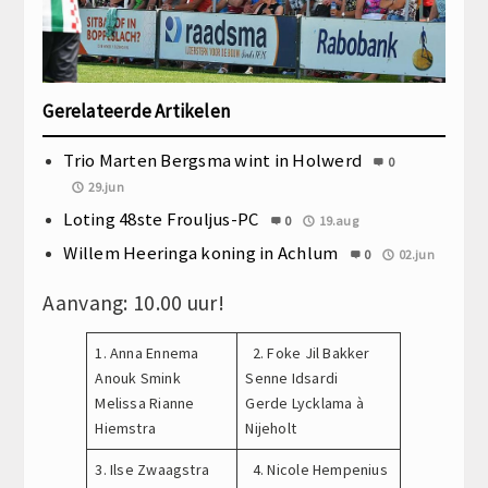
Gerelateerde Artikelen
Trio Marten Bergsma wint in Holwerd
0
29.jun
Loting 48ste Frouljus-PC
0
19.aug
Willem Heeringa koning in Achlum
0
02.jun
Aanvang: 10.00 uur!
1. Anna Ennema
2. Foke Jil Bakker
Anouk Smink
Senne Idsardi
Melissa Rianne
Gerde Lycklama à
Hiemstra
Nijeholt
3. Ilse Zwaagstra
4. Nicole Hempenius