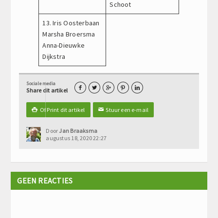
Schoot
13. Iris Oosterbaan
Marsha Broersma
Anna-Dieuwke
Dijkstra
Sociale media





Share dit artikel
Of Print dit artikel
Stuur een e-mail

✉
Door
Jan Braaksma
augustus 18, 2020 22:27
GEEN REACTIES