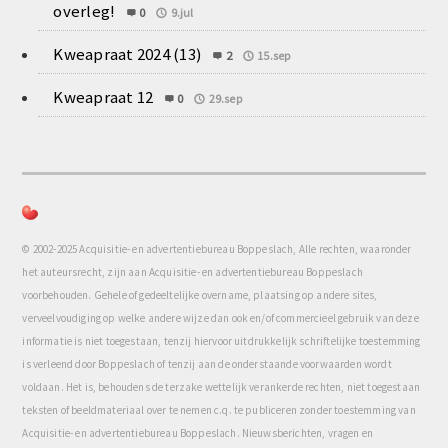
overleg!
0
9.jul
Kweapraat 2024 (13)
2
15.sep
Kweapraat 12
0
29.sep
© 2002-2025 Acquisitie- en advertentiebureau Boppeslach, Alle rechten, waaronder
het auteursrecht, zijn aan Acquisitie- en advertentiebureau Boppeslach
voorbehouden. Gehele of gedeeltelijke overname, plaatsing op andere sites,
verveelvoudiging op welke andere wijze dan ook en/of commercieel gebruik van deze
informatie is niet toegestaan, tenzij hiervoor uitdrukkelijk schriftelijke toestemming
is verleend door Boppeslach of tenzij aan de onderstaande voorwaarden wordt
voldaan. Het is, behoudens de terzake wettelijk verankerde rechten, niet toegestaan
teksten of beeldmateriaal over te nemen c.q. te publiceren zonder toestemming van
Acquisitie- en advertentiebureau Boppeslach. Nieuwsberichten, vragen en