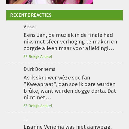
RECENTE REACTIES
Visser
Eens Jan, de muziek in de finale had
niks met sfeer verhoging te maken en
zorgde alleen maar voor afleiding!…
Bekijk Artikel

Durk Bonnema
As ik skriuwer wêze soe fan
"Kweapraat", dan soe ik oare wurden
brûke, want wurden dogge derta. Dat
nimt net…
Bekijk Artikel

....
Lisanne Venema was niet aanwezig,