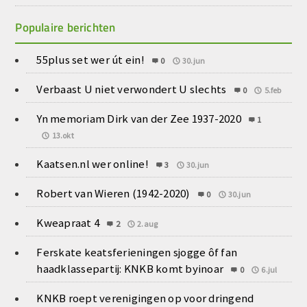
Populaire berichten
55plus set wer út ein!
0
30.jun
Verbaast U niet verwondert U slechts
0
5.feb
Yn memoriam Dirk van der Zee 1937-2020
1
13.okt
Kaatsen.nl wer online!
3
30.jun
Robert van Wieren (1942-2020)
0
30.jun
Kweapraat 4
2
2.aug
Ferskate keatsferieningen sjogge ôf fan
haadklassepartij: KNKB komt byinoar
0
6.jul
KNKB roept verenigingen op voor dringend