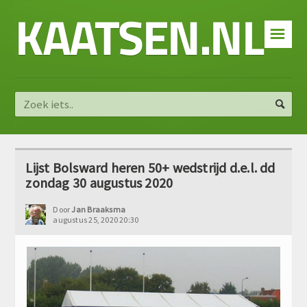
KAATSEN.NL
☰
Lijst Bolsward heren 50+ wedstrijd d.e.l. dd
zondag 30 augustus 2020
Door
Jan Braaksma
augustus 25, 2020 20:30