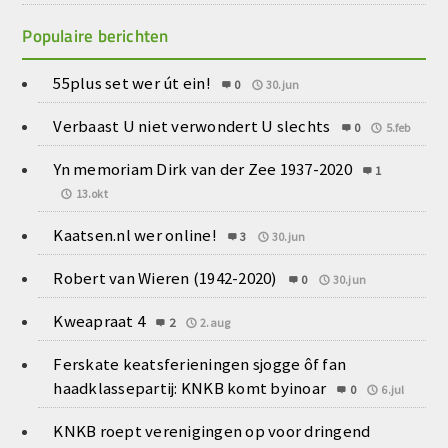
Populaire berichten
55plus set wer út ein!
0
30.jun
Verbaast U niet verwondert U slechts
0
5.feb
Yn memoriam Dirk van der Zee 1937-2020
1
13.okt
Kaatsen.nl wer online!
3
30.jun
Robert van Wieren (1942-2020)
0
30.jun
Kweapraat 4
2
2.aug
Ferskate keatsferieningen sjogge ôf fan
haadklassepartij: KNKB komt byinoar
0
6.jul
KNKB roept verenigingen op voor dringend