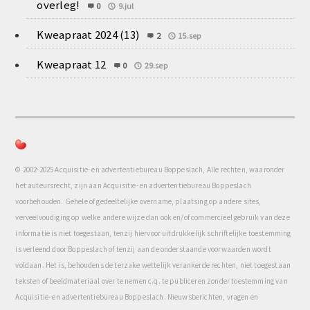
overleg!
0
9.jul
Kweapraat 2024 (13)
2
15.sep
Kweapraat 12
0
29.sep
© 2002-2025 Acquisitie- en advertentiebureau Boppeslach, Alle rechten, waaronder
het auteursrecht, zijn aan Acquisitie- en advertentiebureau Boppeslach
voorbehouden. Gehele of gedeeltelijke overname, plaatsing op andere sites,
verveelvoudiging op welke andere wijze dan ook en/of commercieel gebruik van deze
informatie is niet toegestaan, tenzij hiervoor uitdrukkelijk schriftelijke toestemming
is verleend door Boppeslach of tenzij aan de onderstaande voorwaarden wordt
voldaan. Het is, behoudens de terzake wettelijk verankerde rechten, niet toegestaan
teksten of beeldmateriaal over te nemen c.q. te publiceren zonder toestemming van
Acquisitie- en advertentiebureau Boppeslach. Nieuwsberichten, vragen en