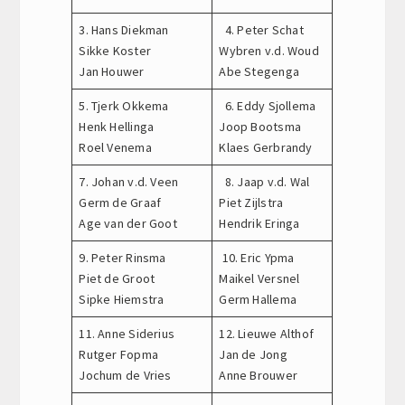
3. Hans Diekman
4. Peter Schat
Sikke Koster
Wybren v.d. Woud
Jan Houwer
Abe Stegenga
5. Tjerk Okkema
6. Eddy Sjollema
Henk Hellinga
Joop Bootsma
Roel Venema
Klaes Gerbrandy
7. Johan v.d. Veen
8. Jaap v.d. Wal
Germ de Graaf
Piet Zijlstra
Age van der Goot
Hendrik Eringa
9. Peter Rinsma
10. Eric Ypma
Piet de Groot
Maikel Versnel
Sipke Hiemstra
Germ Hallema
11. Anne Siderius
12. Lieuwe Althof
Rutger Fopma
Jan de Jong
Jochum de Vries
Anne Brouwer