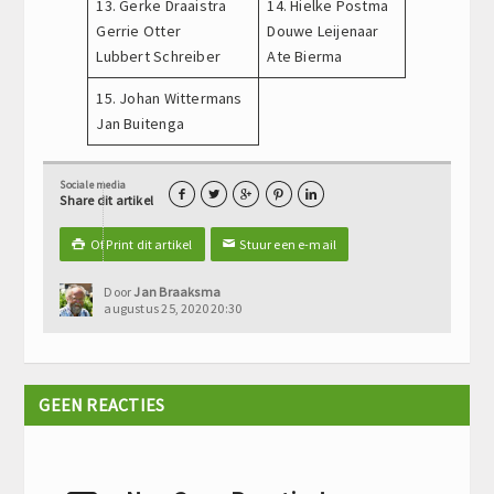
13. Gerke Draaistra
14. Hielke Postma
Gerrie Otter
Douwe Leijenaar
Lubbert Schreiber
Ate Bierma
15. Johan Wittermans
Jan Buitenga
Sociale media





Share dit artikel
Of Print dit artikel
Stuur een e-mail

✉
Door
Jan Braaksma
augustus 25, 2020 20:30
GEEN REACTIES