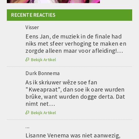
RECENTE REACTIES
Visser
Eens Jan, de muziek in de finale had
niks met sfeer verhoging te maken en
zorgde alleen maar voor afleiding!…
Bekijk Artikel

Durk Bonnema
As ik skriuwer wêze soe fan
"Kweapraat", dan soe ik oare wurden
brûke, want wurden dogge derta. Dat
nimt net…
Bekijk Artikel

....
Lisanne Venema was niet aanwezig,