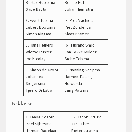
Bertus Bootsma
Bennie Hof
Sape Nauta
Johan Hiemstra
3. Evert Tolsma
4. Piet Machiela
Egbert Bootsma
Piet Zondervan
Simon Kingma
Klaas Kramer
5. Hans Felkers
6. Hilbrand Smid
Wietse Punter
Jan Fokke Mulder
Ibo Nicolay
Siebe Tolsma
7. Simon de Groot
8. Nanning Seepma
Johannes
Harmen Tjalling
Siegersma
Holwerda
Tjeerd Dijkstra
Jarig Katsma
B-klasse:
1. Teake Koster
2. Jacob v.d. Pol
Roel Sijbesma
Jan Faber
Herman Radelaar
Pieter Jukema