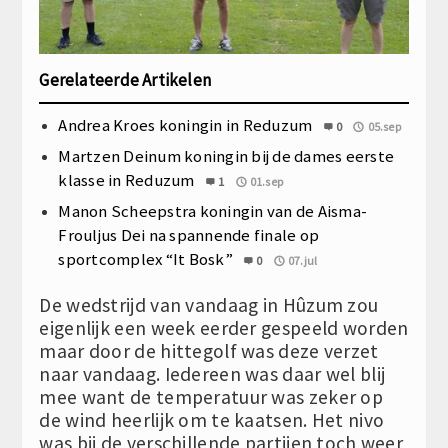
Gerelateerde Artikelen
Andrea Kroes koningin in Reduzum
0
05.sep
Martzen Deinum koningin bij de dames eerste
klasse in Reduzum
1
01.sep
Manon Scheepstra koningin van de Aisma-
Frouljus Dei na spannende finale op
sportcomplex “It Bosk”
0
07.jul
De wedstrijd van vandaag in Hûzum zou
eigenlijk een week eerder gespeeld worden
maar door de hittegolf was deze verzet
naar vandaag. Iedereen was daar wel blij
mee want de temperatuur was zeker op
de wind heerlijk om te kaatsen. Het nivo
was bij de verschillende partijen toch weer