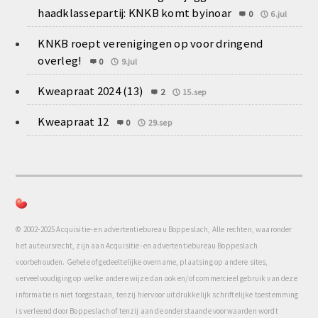
haadklassepartij: KNKB komt byinoar
0
6.jul
KNKB roept verenigingen op voor dringend
overleg!
0
9.jul
Kweapraat 2024 (13)
2
15.sep
Kweapraat 12
0
29.sep
© 2002-2025 Acquisitie- en advertentiebureau Boppeslach, Alle rechten, waaronder
het auteursrecht, zijn aan Acquisitie- en advertentiebureau Boppeslach
voorbehouden. Gehele of gedeeltelijke overname, plaatsing op andere sites,
verveelvoudiging op welke andere wijze dan ook en/of commercieel gebruik van deze
informatie is niet toegestaan, tenzij hiervoor uitdrukkelijk schriftelijke toestemming
is verleend door Boppeslach of tenzij aan de onderstaande voorwaarden wordt