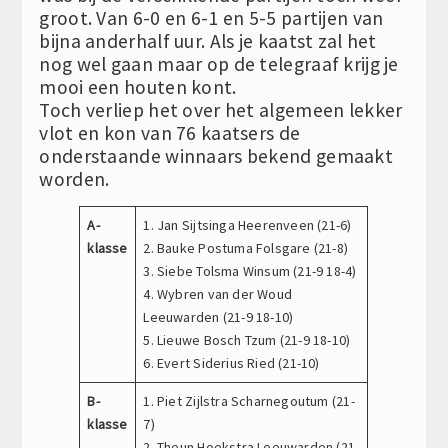
groot. Van 6-0 en 6-1 en 5-5 partijen van
bijna anderhalf uur. Als je kaatst zal het
nog wel gaan maar op de telegraaf krijg je
mooi een houten kont.
Toch verliep het over het algemeen lekker
vlot en kon van 76 kaatsers de
onderstaande winnaars bekend gemaakt
worden.
A-
1. Jan Sijtsinga Heerenveen (21-6)
klasse
2. Bauke Postuma Folsgare (21-8)
3. Siebe Tolsma Winsum (21-9 18-4)
4. Wybren van der Woud
Leeuwarden (21-9 18-10)
5. Lieuwe Bosch Tzum (21-9 18-10)
6. Evert Siderius Ried (21-10)
B-
1. Piet Zijlstra Scharnegoutum (21-
klasse
7)
2. Theun Hoekstra Leeuwarden (21-