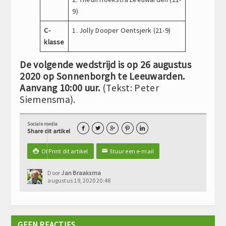
9)
C-
1. Jolly Dooper Oentsjerk (21-9)
klasse
De volgende wedstrijd is op 26 augustus
2020 op Sonnenborgh te Leeuwarden.
Aanvang 10:00 uur.
(Tekst: Peter
Siemensma).
Sociale media





Share dit artikel
Of Print dit artikel
Stuur een e-mail

✉
Door
Jan Braaksma
augustus 19, 2020 20:48
GEEN REACTIES