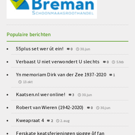
Populaire berichten
55plus set wer út ein!
0
30.jun
Verbaast U niet verwondert U slechts
0
5.feb
Yn memoriam Dirk van der Zee 1937-2020
1
13.okt
Kaatsen.nl wer online!
3
30.jun
Robert van Wieren (1942-2020)
0
30.jun
Kweapraat 4
2
2.aug
Ferskate keatsferieningen sjogge ôf fan