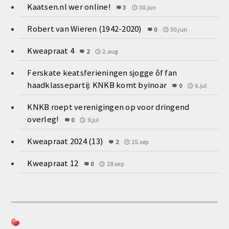
Kaatsen.nl wer online!
3
30.jun
Robert van Wieren (1942-2020)
0
30.jun
Kweapraat 4
2
2.aug
Ferskate keatsferieningen sjogge ôf fan
haadklassepartij: KNKB komt byinoar
0
6.jul
KNKB roept verenigingen op voor dringend
overleg!
0
9.jul
Kweapraat 2024 (13)
2
15.sep
Kweapraat 12
0
29.sep