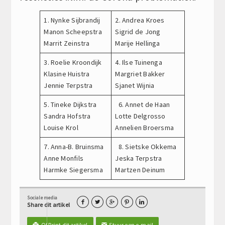
1. Nynke Sijbrandij
2. Andrea Kroes
Manon Scheepstra
Sigrid de Jong
Marrit Zeinstra
Marije Hellinga
3. Roelie Kroondijk
4. Ilse Tuinenga
Klasine Huistra
Margriet Bakker
Jennie Terpstra
Sjanet Wijnia
5. Tineke Dijkstra
6. Annet de Haan
Sandra Hofstra
Lotte Delgrosso
Louise Krol
Annelien Broersma
7. Anna-B. Bruinsma
8. Sietske Okkema
Anne Monfils
Jeska Terpstra
Harmke Siegersma
Martzen Deinum
Sociale media





Share dit artikel
Of Print dit artikel
Stuur een e-mail

✉