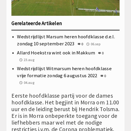
Gerelateerde Artikelen
Wedstrijdlijst Marsum heren hoofdklasse d.e.l.
zondag 10 september 2023
0
06.sep
Allard Hoekstra wint ook in Makkum
0
23.aug
Wedstrijdlijst Witmarsum heren hoofdklasse
vrije formatie zondag 6 augustus 2022
0
04.aug
Eerste hoofdklasse partij voor de dames
hoofdklasse. Het begjint in Morra om 11.00
uur en de leiding berust bij Hendrik Tolsma.
Er is in Morra onbeperkte toegang voor de
liefhebbers maar wel met de nodige
restricties i.v.m. de Corona problematiek.