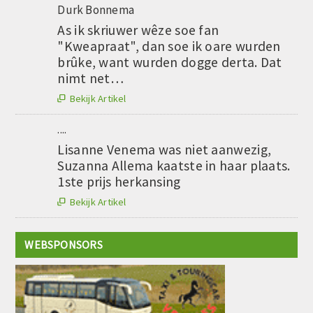
Durk Bonnema
As ik skriuwer wêze soe fan
"Kweapraat", dan soe ik oare wurden
brûke, want wurden dogge derta. Dat
nimt net…
Bekijk Artikel

....
Lisanne Venema was niet aanwezig,
Suzanna Allema kaatste in haar plaats.
1ste prijs herkansing
Bekijk Artikel

WEBSPONSORS