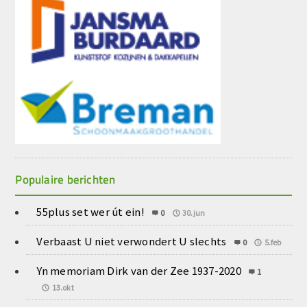
Populaire berichten
55plus set wer út ein!
0
30.jun
Verbaast U niet verwondert U slechts
0
5.feb
Yn memoriam Dirk van der Zee 1937-2020
1
13.okt