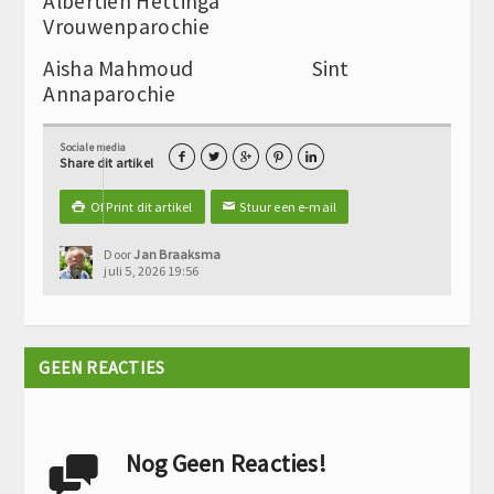
Albertien Hettinga
Vrouwenparochie
Aisha Mahmoud Sint
Annaparochie
Sociale media





Share dit artikel
Of Print dit artikel
Stuur een e-mail

✉
Door
Jan Braaksma
juli 5, 2026 19:56
GEEN REACTIES
Nog Geen Reacties!
