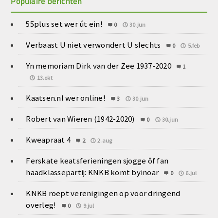
Populaire berichten
55plus set wer út ein!
0
30.jun
Verbaast U niet verwondert U slechts
0
5.feb
Yn memoriam Dirk van der Zee 1937-2020
1
13.okt
Kaatsen.nl wer online!
3
30.jun
Robert van Wieren (1942-2020)
0
30.jun
Kweapraat 4
2
2.aug
Ferskate keatsferieningen sjogge ôf fan
haadklassepartij: KNKB komt byinoar
0
6.jul
KNKB roept verenigingen op voor dringend
overleg!
0
9.jul