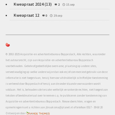
Kweapraat 2024 (13)
2
15.sep
Kweapraat 12
0
29.sep
© 2002-2025 Acquisitie- en advertentiebureau Boppeslach, Alle rechten, waaronder
het auteursrecht, zijn aan Acquisitie- en advertentiebureau Boppeslach
voorbehouden. Gehele of gedeeltelijke overname, plaatsing op andere sites,
verveelvoudiging op welke andere wijze dan ook en/of commercieel gebruik van deze
informatie is niet toegestaan, tenzij hiervoor uitdrukkelijk schriftelijke toestemming
is verleend door Boppeslach of tenzij aan de onderstaande voorwaarden wordt
voldaan. Het is, behoudens de terzake wettelijk verankerde rechten, niet toegestaan
teksten of beeldmateriaal over te nemen c.q. te publiceren zonder toestemming van
Acquisitie- en advertentiebureau Boppeslach. Nieuwsberichten, vragen en
opmerkingen kunt u richten aan jbraaksma@planet.nl of telefoon 0517 - 39 68 20
com
Ontworpen door