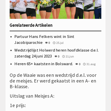
Gerelateerde Artikelen
Partuur Hans Felkers wint in Sint
Jacobiparochie
0
25.jul
Wedstrijdlijst Holwerd heren hoofdklasse d.e.l.
zaterdag 24 juni 2023
0
21.jun
Heren 65+ kaatsten in Bolsward.
0
31.aug
Op de Waaie was een wedstrijd d.e.l. voor
de meisjes. Er werd gekaatst in een A- en
B-klasse.
Uitslag van Meisjes A:
1e prijs: