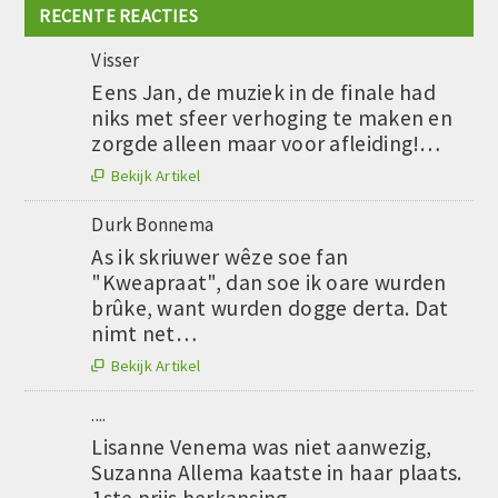
RECENTE REACTIES
Visser
Eens Jan, de muziek in de finale had
niks met sfeer verhoging te maken en
zorgde alleen maar voor afleiding!…
Bekijk Artikel

Durk Bonnema
As ik skriuwer wêze soe fan
"Kweapraat", dan soe ik oare wurden
brûke, want wurden dogge derta. Dat
nimt net…
Bekijk Artikel

....
Lisanne Venema was niet aanwezig,
Suzanna Allema kaatste in haar plaats.
1ste prijs herkansing