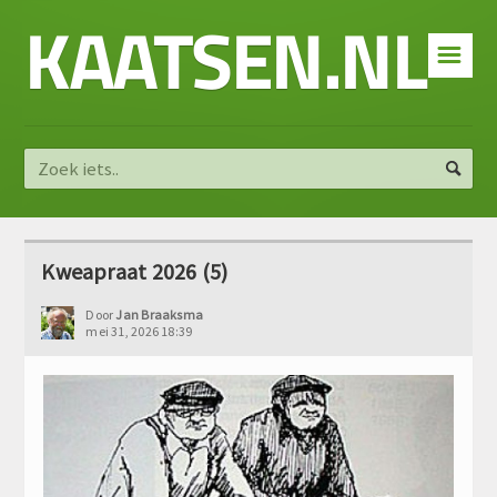
KAATSEN.NL
☰
Kweapraat 2026 (5)
Door
Jan Braaksma
mei 31, 2026 18:39