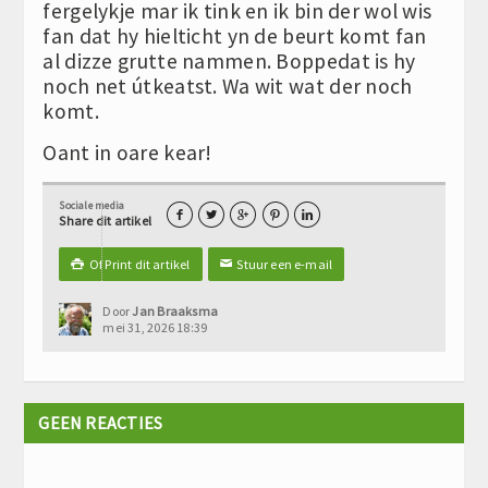
fergelykje mar ik tink en ik bin der wol wis
fan dat hy hielticht yn de beurt komt fan
al dizze grutte nammen. Boppedat is hy
noch net útkeatst. Wa wit wat der noch
komt.
Oant in oare kear!
Sociale media





Share dit artikel
Of Print dit artikel
Stuur een e-mail

✉
Door
Jan Braaksma
mei 31, 2026 18:39
GEEN REACTIES