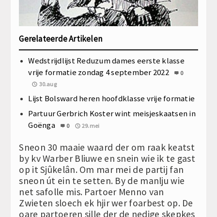
Gerelateerde Artikelen
Wedstrijdlijst Reduzum dames eerste klasse
vrije formatie zondag 4 september 2022
0
30.aug
Lijst Bolsward heren hoofdklasse vrije formatie
Partuur Gerbrich Koster wint meisjeskaatsen in
Goënga
0
29.mei
Sneon 30 maaie waard der om raak keatst
by kv Warber Bliuwe en snein wie ik te gast
op it Sjûkelân. Om mar mei de partij fan
sneon út ein te setten. By de manlju wie
net safolle mis. Partoer Menno van
Zwieten sloech ek hjir wer foarbest op. De
oare partoeren sille der de nedige skepkes