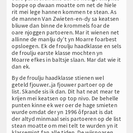
boppe op dwaan moatte om net de hiele
rit mei lege hannen kommen te stean. As
de mannen Van Zwieten-en-dy sa keatsen
bliuwe dan binne de krommels foar de
oare njoggen partoeren. Mar it wienen net
allinne de manlju dy’t yn Moarre foarbest
opsloegen. Ek de froulju haadklasse en sels
de froulju earste klasse mochten yn
Moarre efkes in baltsje slaan. Mar dat wie it
dan ek.
By de froulju haadklasse stienen wel
geteld fjouwer..ja fjouwer partoer op de
list. Skande sis ik dan. Dit hat neat mear te
krijen mei keatsen op top nivo. De behelle
punten kinne ek wer oer de hage smieten
wurde omdat der yn 1996 ôfpraat is dat
der altyd minmaal seis partoeren op de list
stean moatte om mei telt te wurden yn it
klassemint fan alle tiden. De wiisnoasen