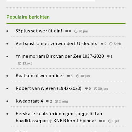
Populaire berichten
55plus set wer út ein!
0
30.jun
Verbaast U niet verwondert U slechts
0
5.feb
Yn memoriam Dirk van der Zee 1937-2020
1
13.okt
Kaatsen.nl wer online!
3
30.jun
Robert van Wieren (1942-2020)
0
30.jun
Kweapraat 4
2
2.aug
Ferskate keatsferieningen sjogge ôf fan
haadklassepartij: KNKB komt byinoar
0
6.jul