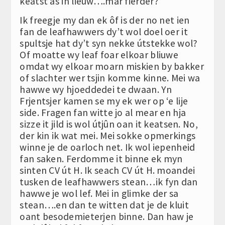
keatst as in lieuw….mar fierder?
Ik freegje my dan ek ôf is der no net ien
fan de leafhawwers dy’t wol doel oer it
spultsje hat dy’t syn nekke útstekke wol?
Of moatte wy leaf foar elkoar bliuwe
omdat wy elkoar moarn miskien by bakker
of slachter wer tsjin komme kinne. Mei wa
hawwe wy hjoeddedei te dwaan. Yn
Frjentsjer kamen se my ek wer op ‘e lije
side. Fragen fan witte jo al mear en hja
sizze it jild is wol útjûn oan it keatsen. No,
der kin ik wat mei. Mei sokke opmerkings
winne je de oarloch net. Ik wol iepenheid
fan saken. Ferdomme it binne ek myn
sinten CV út H. Ik seach CV út H. moandei
tusken de leafhawwers stean…ik fyn dan
hawwe je wol lef. Mei in glimke der sa
stean….en dan te witten dat je de kluit
oant besodemieterjen binne. Dan haw je