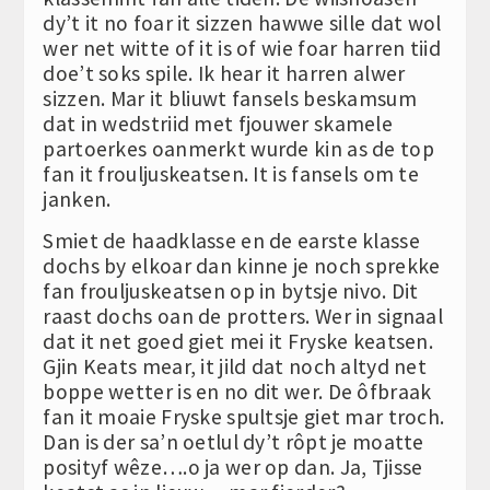
dy’t it no foar it sizzen hawwe sille dat wol
wer net witte of it is of wie foar harren tiid
doe’t soks spile. Ik hear it harren alwer
sizzen. Mar it bliuwt fansels beskamsum
dat in wedstriid met fjouwer skamele
partoerkes oanmerkt wurde kin as de top
fan it frouljuskeatsen. It is fansels om te
janken.
Smiet de haadklasse en de earste klasse
dochs by elkoar dan kinne je noch sprekke
fan frouljuskeatsen op in bytsje nivo. Dit
raast dochs oan de protters. Wer in signaal
dat it net goed giet mei it Fryske keatsen.
Gjin Keats mear, it jild dat noch altyd net
boppe wetter is en no dit wer. De ôfbraak
fan it moaie Fryske spultsje giet mar troch.
Dan is der sa’n oetlul dy’t rôpt je moatte
posityf wêze….o ja wer op dan. Ja, Tjisse