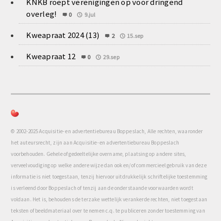
KNKB roept verenigingen op voor dringend
overleg!
0
9.jul
Kweapraat 2024 (13)
2
15.sep
Kweapraat 12
0
29.sep
© 2002-2025 Acquisitie- en advertentiebureau Boppeslach, Alle rechten, waaronder
het auteursrecht, zijn aan Acquisitie- en advertentiebureau Boppeslach
voorbehouden. Gehele of gedeeltelijke overname, plaatsing op andere sites,
verveelvoudiging op welke andere wijze dan ook en/of commercieel gebruik van deze
informatie is niet toegestaan, tenzij hiervoor uitdrukkelijk schriftelijke toestemming
is verleend door Boppeslach of tenzij aan de onderstaande voorwaarden wordt
voldaan. Het is, behoudens de terzake wettelijk verankerde rechten, niet toegestaan
teksten of beeldmateriaal over te nemen c.q. te publiceren zonder toestemming van