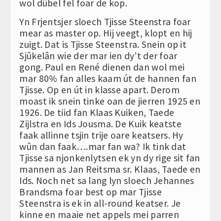
wol dûbel fel foar de kop.
Yn Frjentsjer sloech Tjisse Steenstra foar
mear as master op. Hij veegt, klopt en hij
zuigt. Dat is Tjisse Steenstra. Snein op it
Sjûkelân wie der mar ien dy’t der foar
gong. Paul en René dienen dan wol mei
mar 80% fan alles kaam út de hannen fan
Tjisse. Op en út in klasse apart. Derom
moast ik snein tinke oan de jierren 1925 en
1926. De tiid fan Klaas Kuiken, Taede
Zijlstra en Ids Jousma. De Kuik keatste
faak allinne tsjin trije oare keatsers. Hy
wûn dan faak….mar fan wa? Ik tink dat
Tjisse sa njonkenlytsen ek yn dy rige sit fan
mannen as Jan Reitsma sr. Klaas, Taede en
Ids. Noch net sa lang lyn sloech Jehannes
Brandsma foar best op mar Tjisse
Steenstra is ek in all-round keatser. Je
kinne en maaie net appels mei parren