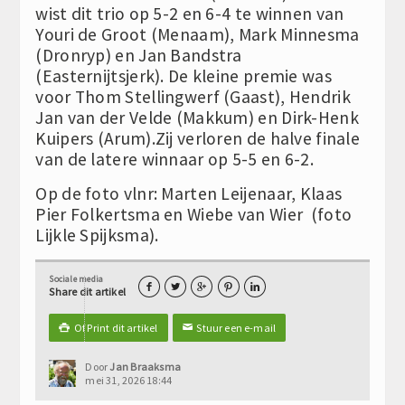
wist dit trio op 5-2 en 6-4 te winnen van
Youri de Groot (Menaam), Mark Minnesma
(Dronryp) en Jan Bandstra
(Easternijtsjerk). De kleine premie was
voor Thom Stellingwerf (Gaast), Hendrik
Jan van der Velde (Makkum) en Dirk-Henk
Kuipers (Arum).Zij verloren de halve finale
van de latere winnaar op 5-5 en 6-2.
Op de foto vlnr: Marten Leijenaar, Klaas
Pier Folkertsma en Wiebe van Wier (foto
Lijkle Spijksma).
Sociale media





Share dit artikel
Of Print dit artikel
Stuur een e-mail

✉
Door
Jan Braaksma
mei 31, 2026 18:44