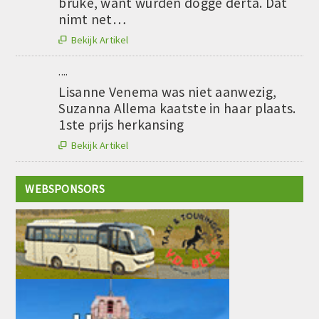
brûke, want wurden dogge derta. Dat
nimt net…
Bekijk Artikel

....
Lisanne Venema was niet aanwezig,
Suzanna Allema kaatste in haar plaats.
1ste prijs herkansing
Bekijk Artikel

WEBSPONSORS