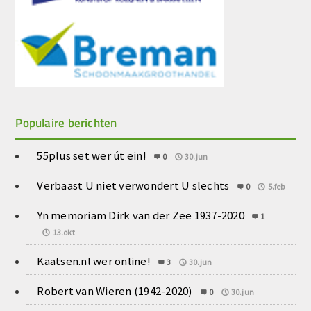
Populaire berichten
55plus set wer út ein!
0
30.jun
Verbaast U niet verwondert U slechts
0
5.feb
Yn memoriam Dirk van der Zee 1937-2020
1
13.okt
Kaatsen.nl wer online!
3
30.jun
Robert van Wieren (1942-2020)
0
30.jun