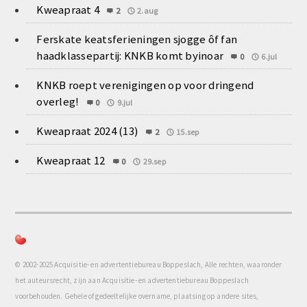
Kweapraat 4
2
2.aug
Ferskate keatsferieningen sjogge ôf fan
haadklassepartij: KNKB komt byinoar
0
6.jul
KNKB roept verenigingen op voor dringend
overleg!
0
9.jul
Kweapraat 2024 (13)
2
15.sep
Kweapraat 12
0
29.sep
© 2002-2025 Acquisitie- en advertentiebureau Boppeslach, Alle rechten, waaronder
het auteursrecht, zijn aan Acquisitie- en advertentiebureau Boppeslach
voorbehouden. Gehele of gedeeltelijke overname, plaatsing op andere sites,