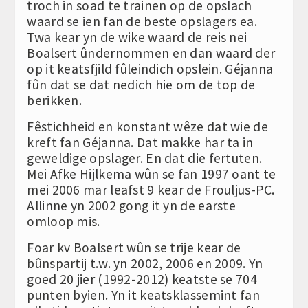
troch in soad te trainen op de opslach
waard se ien fan de beste opslagers ea.
Twa kear yn de wike waard de reis nei
Boalsert ûndernommen en dan waard der
op it keatsfjild fûleindich opslein. Géjanna
fûn dat se dat nedich hie om de top de
berikken.
Fêstichheid en konstant wêze dat wie de
kreft fan Géjanna. Dat makke har ta in
geweldige opslager. En dat die fertuten.
Mei Afke Hijlkema wûn se fan 1997 oant te
mei 2006 mar leafst 9 kear de Frouljus-PC.
Allinne yn 2002 gong it yn de earste
omloop mis.
Foar kv Boalsert wûn se trije kear de
bûnspartij t.w. yn 2002, 2006 en 2009. Yn
goed 20 jier (1992-2012) keatste se 704
punten byien. Yn it keatsklassemint fan