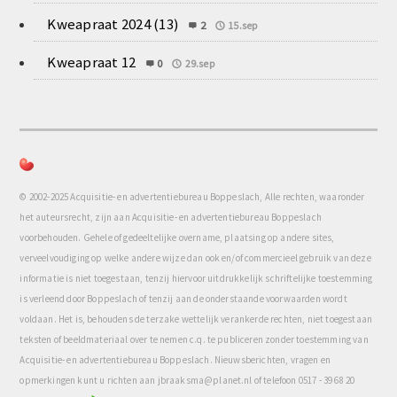
Kweapraat 2024 (13)
2
15.sep
Kweapraat 12
0
29.sep
© 2002-2025 Acquisitie- en advertentiebureau Boppeslach, Alle rechten, waaronder
het auteursrecht, zijn aan Acquisitie- en advertentiebureau Boppeslach
voorbehouden. Gehele of gedeeltelijke overname, plaatsing op andere sites,
verveelvoudiging op welke andere wijze dan ook en/of commercieel gebruik van deze
informatie is niet toegestaan, tenzij hiervoor uitdrukkelijk schriftelijke toestemming
is verleend door Boppeslach of tenzij aan de onderstaande voorwaarden wordt
voldaan. Het is, behoudens de terzake wettelijk verankerde rechten, niet toegestaan
teksten of beeldmateriaal over te nemen c.q. te publiceren zonder toestemming van
Acquisitie- en advertentiebureau Boppeslach. Nieuwsberichten, vragen en
opmerkingen kunt u richten aan jbraaksma@planet.nl of telefoon 0517 - 39 68 20