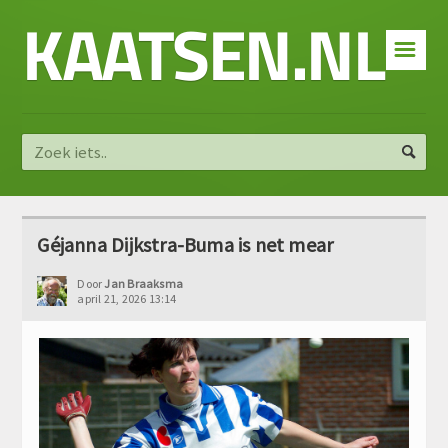
KAATSEN.NL
☰
Géjanna Dijkstra-Buma is net mear
Door
Jan Braaksma
april 21, 2026 13:14