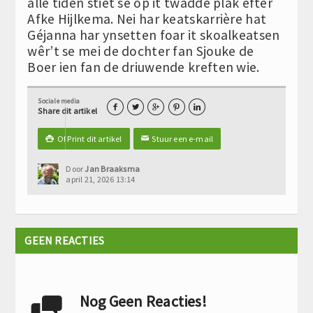
alle tiden stiet se op it twadde plak efter
Afke Hijlkema. Nei har keatskarrière hat
Géjanna har ynsetten foar it skoalkeatsen
wêr’t se mei de dochter fan Sjouke de
Boer ien fan de driuwende kreften wie.
Sociale media





Share dit artikel
Of Print dit artikel
Stuur een e-mail

✉
Door
Jan Braaksma
april 21, 2026 13:14
GEEN REACTIES
Nog Geen Reacties!
