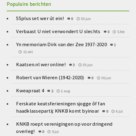
Populaire berichten
55plus set wer út ein!
0
30.jun
Verbaast U niet verwondert U slechts
0
5.feb
Yn memoriam Dirk van der Zee 1937-2020
1
13.okt
Kaatsen.nl wer online!
3
30.jun
Robert van Wieren (1942-2020)
0
30.jun
Kweapraat 4
2
2.aug
Ferskate keatsferieningen sjogge ôf fan
haadklassepartij: KNKB komt byinoar
0
6.jul
KNKB roept verenigingen op voor dringend
overleg!
0
9.jul