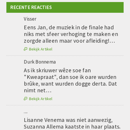
RECENTE REACTIES
Visser
Eens Jan, de muziek in de finale had
niks met sfeer verhoging te maken en
zorgde alleen maar voor afleiding!…
Bekijk Artikel

Durk Bonnema
As ik skriuwer wêze soe fan
"Kweapraat", dan soe ik oare wurden
brûke, want wurden dogge derta. Dat
nimt net…
Bekijk Artikel

....
Lisanne Venema was niet aanwezig,
Suzanna Allema kaatste in haar plaats.