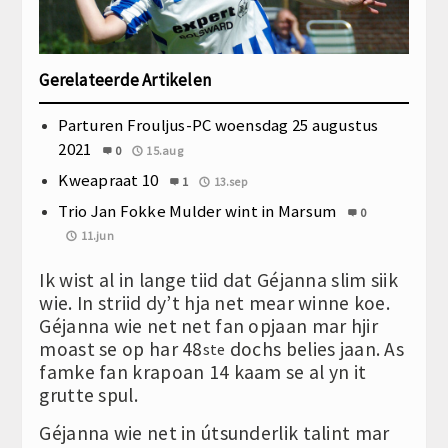
Gerelateerde Artikelen
Parturen Frouljus-PC woensdag 25 augustus
2021
0
15.aug
Kweapraat 10
1
13.sep
Trio Jan Fokke Mulder wint in Marsum
0
11.jun
Ik wist al in lange tiid dat Géjanna slim siik
wie. In striid dy’t hja net mear winne koe.
Géjanna wie net net fan opjaan mar hjir
moast se op har 48
dochs belies jaan. As
ste
famke fan krapoan 14 kaam se al yn it
grutte spul.
Géjanna wie net in útsunderlik talint mar